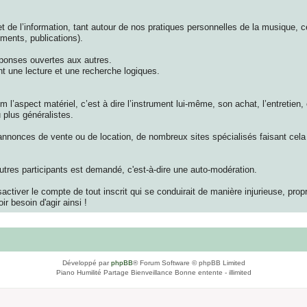
t de l’information, tant autour de nos pratiques personnelles de la musique, c
ments, publications).
éponses ouvertes aux autres.
 une lecture et une recherche logiques.
’aspect matériel, c’est à dire l’instrument lui-même, son achat, l’entretien, 
 plus généralistes.
 annonces de vente ou de location, de nombreux sites spécialisés faisant cela 
utres participants est demandé, c'est-à-dire une auto-modération.
activer le compte de tout inscrit qui se conduirait de manière injurieuse, pro
ir besoin d'agir ainsi !
Développé par
phpBB
® Forum Software © phpBB Limited
Piano Humilité Partage Bienveillance Bonne entente - illimited