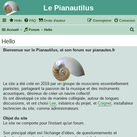
Le Pianautilus
Hello
FAQ
Droits d'auteur
S’enregistrer
Connexion
Accueil
Forum
Hello
e
Hello
c
Bienvenue sur le Pianautilus, et son forum sur pianautes.fr
h
e
r
c
h
Le site a été créé en 2019 par un groupe de musiciens essentiellement
e
pianistes, partageant la passion de la musique et des instruments
acoustiques, désireux de créer un navire collectif.
r
Ils ont développé ce site de manière collégiale, autour de longues
discussions, et ont choisi
Lee
, initiatrice du projet, et
Coignet
, installateur
technicien du site, comme administrateurs.
Objet du site
Le site ne comporte pour l'instant qu'un forum.
Son principal objet est l'échange d’idées, de questionnements et