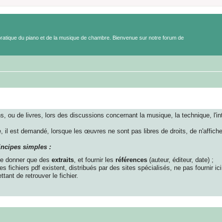
a pratique du piano et de la musique de chambre. Bienvenue sur notre forum de
ons, ou de livres, lors des discussions concernant la musique, la technique, l'i
, il est demandé, lorsque les œuvres ne sont pas libres de droits, de n'affiche
ncipes simples :
ne donner que des
extraits
, et fournir les
références
(auteur, éditeur, date) ;
es fichiers pdf existent, distribués par des sites spécialisés, ne pas fournir i
tant de retrouver le fichier.