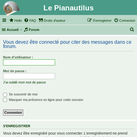
Le Pianautilus
Hello
FAQ
Droits d'auteur
S’enregistrer
Connexion
Accueil
Forum
e
Vous devez être connecté pour citer des messages dans ce
c
forum.
h
Nom d’utilisateur :
e
r
Mot de passe :
c
h
J’ai oublié mon mot de passe
e
Se souvenir de moi
r
Masquer ma présence en ligne pour cette session
S’ENREGISTRER
Vous devez être enregistré pour vous connecter. L’enregistrement ne prend