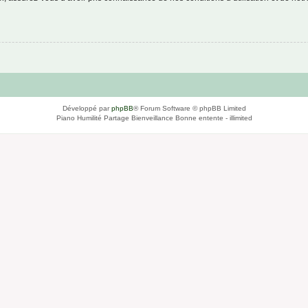
Développé par
phpBB
® Forum Software © phpBB Limited
Piano Humilité Partage Bienveillance Bonne entente - illimited