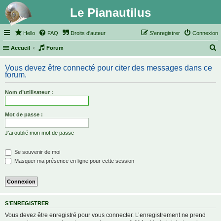
Le Pianautilus
Hello
FAQ
Droits d'auteur
S’enregistrer
Connexion
Accueil
Forum
e
Vous devez être connecté pour citer des messages dans ce
c
forum.
h
Nom d’utilisateur :
e
r
Mot de passe :
c
h
J’ai oublié mon mot de passe
e
Se souvenir de moi
r
Masquer ma présence en ligne pour cette session
S’ENREGISTRER
Vous devez être enregistré pour vous connecter. L’enregistrement ne prend