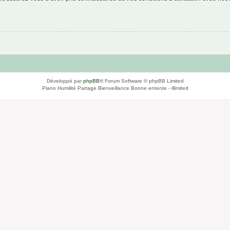
Développé par
phpBB
® Forum Software © phpBB Limited
Piano Humilité Partage Bienveillance Bonne entente - illimited