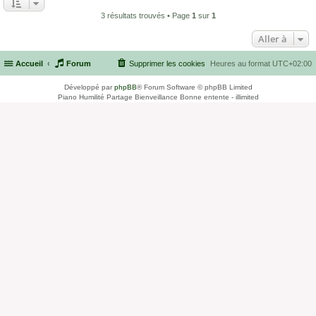
3 résultats trouvés • Page
1
sur
1
Aller à
Accueil
Forum
Supprimer les cookies
Heures au format
UTC+02:00
Développé par
phpBB
® Forum Software © phpBB Limited
Piano Humilité Partage Bienveillance Bonne entente - illimited