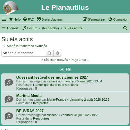
Le Pianautilus
Hello
FAQ
Droits d'auteur
S’enregistrer
Connexion
Accueil
Forum
Rechercher
Sujets actifs
e
Sujets actifs
c
Aller à la recherche avancée
h
Rechercher
Recherche avancée
e
3 résultats trouvés • Page
1
sur
1
r
Sujets
c
h
Ouessant festival des musiciennes 2027
Dernier message par
catherine
«
mercredi 5 août 2026 13:34
e
Posté dans
La musique dans tous ses états
Réponses :
8
r
Martina Meola
Dernier message par
Marie-France
«
dimanche 2 août 2026 10:39
Posté dans
Interprètes
BEUVRAY 2027
Dernier message par
Vincent
«
vendredi 31 juil. 2026 19:22
Posté dans
Rencontres
Réponses :
8