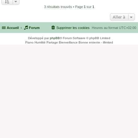
3 résultats trouvés • Page
1
sur
1
Aller à
Accueil
Forum
Supprimer les cookies
Heures au format
UTC+02:00
Développé par
phpBB
® Forum Software © phpBB Limited
Piano Humilité Partage Bienveillance Bonne entente - illimited