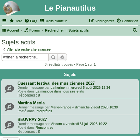
Le Pianautilus
Hello
FAQ
Droits d'auteur
S’enregistrer
Connexion
Accueil
Forum
Rechercher
Sujets actifs
e
Sujets actifs
c
Aller à la recherche avancée
h
Rechercher
Recherche avancée
e
3 résultats trouvés • Page
1
sur
1
r
Sujets
c
h
Ouessant festival des musiciennes 2027
Dernier message par
catherine
«
mercredi 5 août 2026 13:34
e
Posté dans
La musique dans tous ses états
Réponses :
8
r
Martina Meola
Dernier message par
Marie-France
«
dimanche 2 août 2026 10:39
Posté dans
Interprètes
BEUVRAY 2027
Dernier message par
Vincent
«
vendredi 31 juil. 2026 19:22
Posté dans
Rencontres
Réponses :
8