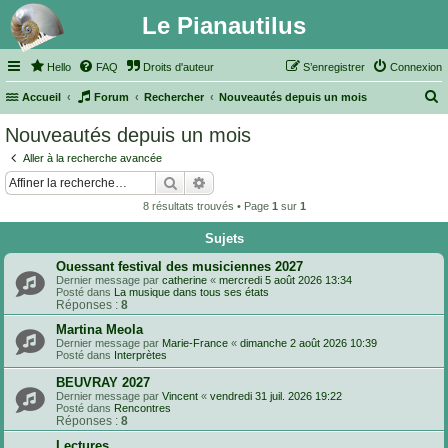
Le Pianautilus
Hello
FAQ
Droits d'auteur
S’enregistrer
Connexion
Accueil
Forum
Rechercher
Nouveautés depuis un mois
e
Nouveautés depuis un mois
c
Aller à la recherche avancée
h
Rechercher
Recherche avancée
e
8 résultats trouvés • Page
1
sur
1
r
Sujets
c
h
Ouessant festival des musiciennes 2027
Dernier message par
catherine
«
mercredi 5 août 2026 13:34
e
Posté dans
La musique dans tous ses états
Réponses :
8
r
Martina Meola
Dernier message par
Marie-France
«
dimanche 2 août 2026 10:39
Posté dans
Interprètes
BEUVRAY 2027
Dernier message par
Vincent
«
vendredi 31 juil. 2026 19:22
Posté dans
Rencontres
Réponses :
8
Lectures