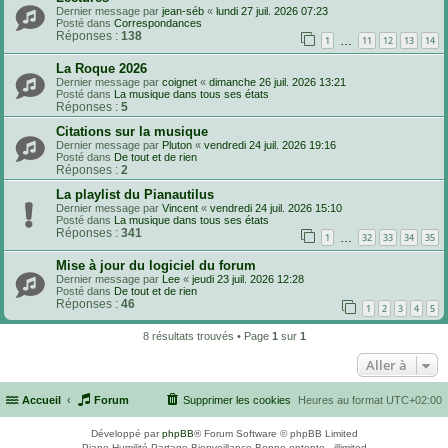
Dernier message par
jean-séb
«
lundi 27 juil. 2026 07:23
Posté dans
Correspondances
Réponses :
138
…
1
11
12
13
14
La Roque 2026
Dernier message par
coignet
«
dimanche 26 juil. 2026 13:21
Posté dans
La musique dans tous ses états
Réponses :
5
Citations sur la musique
Dernier message par
Pluton
«
vendredi 24 juil. 2026 19:16
Posté dans
De tout et de rien
Réponses :
2
La playlist du Pianautilus
Dernier message par
Vincent
«
vendredi 24 juil. 2026 15:10
Posté dans
La musique dans tous ses états
Réponses :
341
…
1
32
33
34
35
Mise à jour du logiciel du forum
Dernier message par
Lee
«
jeudi 23 juil. 2026 12:28
Posté dans
De tout et de rien
Réponses :
46
1
2
3
4
5
8 résultats trouvés • Page
1
sur
1
Aller à
Accueil
Forum
Supprimer les cookies
Heures au format
UTC+02:00
Développé par
phpBB
® Forum Software © phpBB Limited
Piano Humilité Partage Bienveillance Bonne entente - illimited