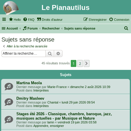
Le Pianautilus
Hello
FAQ
Droits d'auteur
S’enregistrer
Connexion
Accueil
Forum
Rechercher
Sujets sans réponse
e
Sujets sans réponse
c
Aller à la recherche avancée
h
Rechercher
Recherche avancée
e
1
2
Suivante
45 résultats trouvés
r
c
Sujets
h
Martina Meola
e
Dernier message par
Marie-France
«
dimanche 2 août 2026 10:39
Posté dans
Interprètes
r
Dmitry Masleev
Dernier message par
Chantal
«
lundi 29 juin 2026 09:54
Posté dans
Interprètes
Stages été 2026 - Classique, chambre, baroque, jazz,
musiques actuelles - par Musique et Nature
Dernier message par
lamn
«
vendredi 19 juin 2026 03:58
Posté dans
Apprendre, enseigner