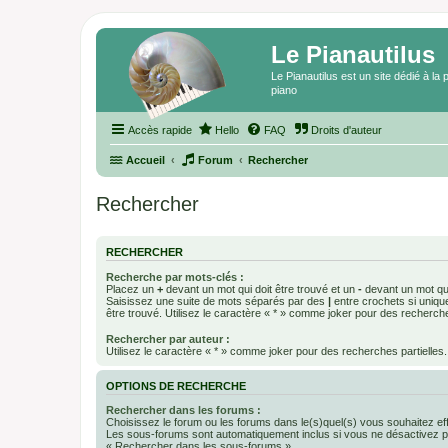
Le Pianautilus
Le Pianautilus est un site dédié à l
piano
Accès rapide
Hello
FAQ
Droits d'auteur
Accueil
Forum
Rechercher
Rechercher
RECHERCHER
Recherche par mots-clés :
Placez un
+
devant un mot qui doit être trouvé et un
-
devant un mot qui
Saisissez une suite de mots séparés par des
|
entre crochets si uniqu
être trouvé. Utilisez le caractère « * » comme joker pour des recherche
Rechercher par auteur :
Utilisez le caractère « * » comme joker pour des recherches partielles.
OPTIONS DE RECHERCHE
Rechercher dans les forums :
Choisissez le forum ou les forums dans le(s)quel(s) vous souhaitez ef
Les sous-forums sont automatiquement inclus si vous ne désactivez pa
« Rechercher dans les sous-forums ».