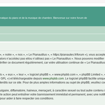
a pratique du piano et de la musique de chambre. Bienvenue sur notre forum de
 « notre », « nos », « Le Pianautilus », « https://pianautes.fr/forum »), vous accept
 alors n’accédez pas et/ou n’utilisez pas « Le Pianautilus ». Nous pouvons modifier 
érifier ce document régulièrement, car votre utilisation continue de « Le Pianautilus
s », « eux », « leur », « logiciel phpBB », « www.phpbb.com », « phpBB Limited »,
« GPL ») et téléchargeable depuis
www.phpbb.com
. Le logiciel phpBB facilite uniq
dits sur ce site. Pour de plus amples informations au sujet de phpBB, veuillez co
gaire, diffamatoire, haineux, menaçant, à caractère sexuel ou tout autre contenu ill
elle action peut entraîner votre bannissement immédiat et permanent, avec une notifi
our aider à faire respecter ces conditions.