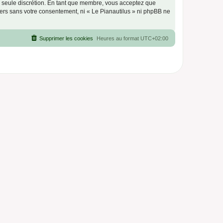
re seule discrétion. En tant que membre, vous acceptez que
ers sans votre consentement, ni « Le Pianautilus » ni phpBB ne
Supprimer les cookies
Heures au format
UTC+02:00