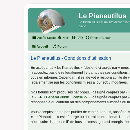
Le Pianautilus
Le Pianautilus est un site dédié à l
piano
Accès rapide
Hello
FAQ
Droits d'auteur
Accueil
Forum
Le Pianautilus - Conditions d’utilisation
En accédant à « Le Pianautilus » (désigné ci-après par « nous »,
n’acceptez pas d’être légalement lié par toutes ces conditions,
vous en informer. Cependant, il est de votre responsabilité de v
légalement lié par les conditions mises à jour et/ou modifiées.
Nos forums sont propulsés par phpBB (désigné ci-après par « il
la «
GNU General Public License v2
» (désignée ci-après par 
responsable du contenu ou des comportements autorisés ou inter
Vous acceptez de ne pas publier de contenu abusif, obscène, vul
« Le Pianautilus » est hébergé ou du droit international. Une t
nécessaire. L’adresse IP de tous les messages est enregistrée p