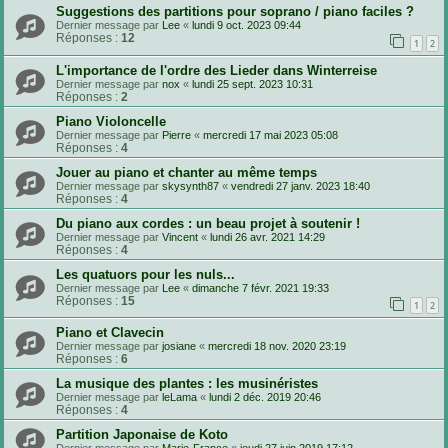
Suggestions des partitions pour soprano / piano faciles ?
Dernier message par
Lee
«
lundi 9 oct. 2023 09:44
Réponses :
12
1
2
L'importance de l'ordre des Lieder dans Winterreise
Dernier message par
nox
«
lundi 25 sept. 2023 10:31
Réponses :
2
Piano Violoncelle
Dernier message par
Pierre
«
mercredi 17 mai 2023 05:08
Réponses :
4
Jouer au piano et chanter au même temps
Dernier message par
skysynth87
«
vendredi 27 janv. 2023 18:40
Réponses :
4
Du piano aux cordes : un beau projet à soutenir !
Dernier message par
Vincent
«
lundi 26 avr. 2021 14:29
Réponses :
4
Les quatuors pour les nuls...
Dernier message par
Lee
«
dimanche 7 févr. 2021 19:33
Réponses :
15
1
2
Piano et Clavecin
Dernier message par
josiane
«
mercredi 18 nov. 2020 23:19
Réponses :
6
La musique des plantes : les musinéristes
Dernier message par
leLama
«
lundi 2 déc. 2019 20:46
Réponses :
4
Partition Japonaise de Koto