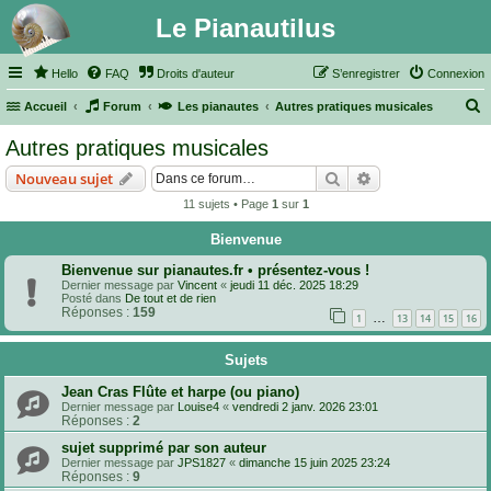
Le Pianautilus
Hello
FAQ
Droits d'auteur
S’enregistrer
Connexion
Accueil
Forum
Les pianautes
Autres pratiques musicales
e
Autres pratiques musicales
c
Rechercher
Recherche avanc
Nouveau sujet
h
11 sujets • Page
1
sur
1
e
r
Bienvenue
c
Bienvenue sur pianautes.fr • présentez-vous !
Dernier message par
Vincent
«
jeudi 11 déc. 2025 18:29
h
Posté dans
De tout et de rien
Réponses :
159
e
…
1
13
14
15
16
r
Sujets
Jean Cras Flûte et harpe (ou piano)
Dernier message par
Louise4
«
vendredi 2 janv. 2026 23:01
Réponses :
2
sujet supprimé par son auteur
Dernier message par
JPS1827
«
dimanche 15 juin 2025 23:24
Réponses :
9