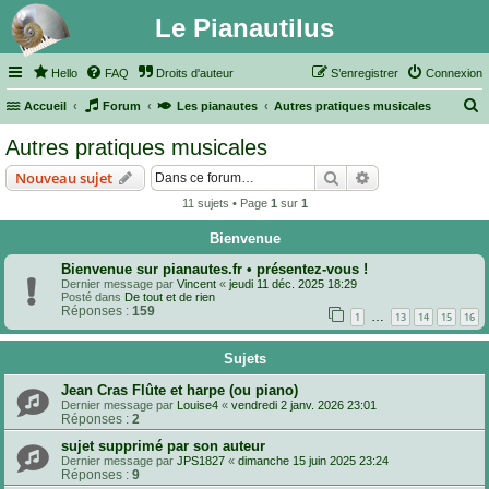
Le Pianautilus
Hello
FAQ
Droits d'auteur
S’enregistrer
Connexion
Accueil
Forum
Les pianautes
Autres pratiques musicales
e
Autres pratiques musicales
c
Rechercher
Recherche avanc
Nouveau sujet
h
11 sujets • Page
1
sur
1
e
r
Bienvenue
c
Bienvenue sur pianautes.fr • présentez-vous !
Dernier message par
Vincent
«
jeudi 11 déc. 2025 18:29
h
Posté dans
De tout et de rien
Réponses :
159
e
…
1
13
14
15
16
r
Sujets
Jean Cras Flûte et harpe (ou piano)
Dernier message par
Louise4
«
vendredi 2 janv. 2026 23:01
Réponses :
2
sujet supprimé par son auteur
Dernier message par
JPS1827
«
dimanche 15 juin 2025 23:24
Réponses :
9