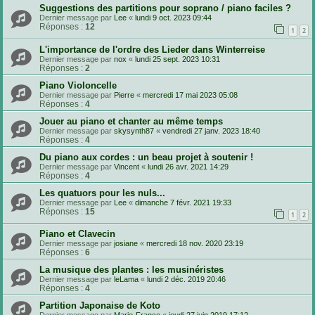
Suggestions des partitions pour soprano / piano faciles ?
Dernier message par
Lee
«
lundi 9 oct. 2023 09:44
Réponses :
12
1
2
L'importance de l'ordre des Lieder dans Winterreise
Dernier message par
nox
«
lundi 25 sept. 2023 10:31
Réponses :
2
Piano Violoncelle
Dernier message par
Pierre
«
mercredi 17 mai 2023 05:08
Réponses :
4
Jouer au piano et chanter au même temps
Dernier message par
skysynth87
«
vendredi 27 janv. 2023 18:40
Réponses :
4
Du piano aux cordes : un beau projet à soutenir !
Dernier message par
Vincent
«
lundi 26 avr. 2021 14:29
Réponses :
4
Les quatuors pour les nuls...
Dernier message par
Lee
«
dimanche 7 févr. 2021 19:33
Réponses :
15
1
2
Piano et Clavecin
Dernier message par
josiane
«
mercredi 18 nov. 2020 23:19
Réponses :
6
La musique des plantes : les musinéristes
Dernier message par
leLama
«
lundi 2 déc. 2019 20:46
Réponses :
4
Partition Japonaise de Koto