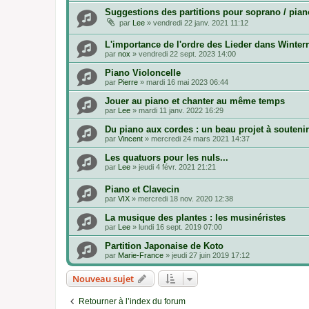
Suggestions des partitions pour soprano / piano
par
Lee
»
vendredi 22 janv. 2021 11:12
L'importance de l'ordre des Lieder dans Winterr
par
nox
»
vendredi 22 sept. 2023 14:00
Piano Violoncelle
par
Pierre
»
mardi 16 mai 2023 06:44
Jouer au piano et chanter au même temps
par
Lee
»
mardi 11 janv. 2022 16:29
Du piano aux cordes : un beau projet à soutenir
par
Vincent
»
mercredi 24 mars 2021 14:37
Les quatuors pour les nuls...
par
Lee
»
jeudi 4 févr. 2021 21:21
Piano et Clavecin
par
VIX
»
mercredi 18 nov. 2020 12:38
La musique des plantes : les musinéristes
par
Lee
»
lundi 16 sept. 2019 07:00
Partition Japonaise de Koto
par
Marie-France
»
jeudi 27 juin 2019 17:12
Nouveau sujet
Retourner à l’index du forum