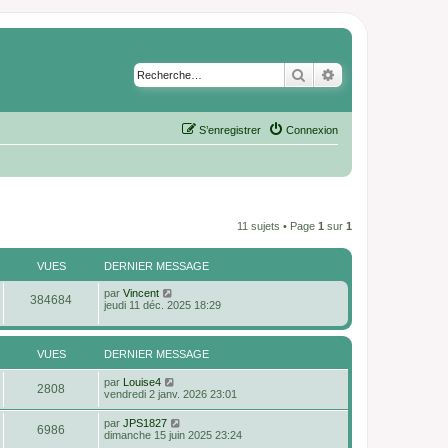
Rechercher
Recherche avancé
S’enregistrer
Connexion
11 sujets • Page
1
sur
1
VUES
DERNIER MESSAGE
D
par
Vincent
V
384684
e
jeudi 11 déc. 2025 18:29
r
u
n
i
e
e
VUES
DERNIER MESSAGE
r
s
m
D
par
Louise4
V
e
2808
e
vendredi 2 janv. 2026 23:01
s
r
s
u
n
D
par
JPS1827
a
V
6986
i
e
dimanche 15 juin 2025 23:24
g
e
e
r