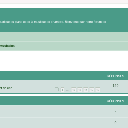
a pratique du piano et de la musique de chambre. Bienvenue sur notre forum de
 musicales
cher
cherche avancée
RÉPONSES
R
159
et de rien
…
1
12
13
14
15
16
é
p
RÉPONSES
o
R
2
n
é
s
R
9
p