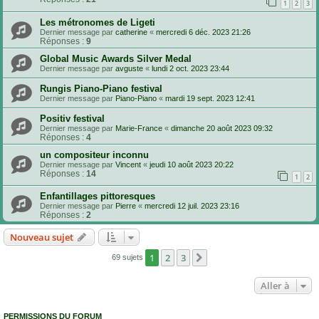
1
2
3
Les métronomes de Ligeti
Dernier message par
catherine
«
mercredi 6 déc. 2023 21:26
Réponses :
9
Global Music Awards Silver Medal
Dernier message par
avguste
«
lundi 2 oct. 2023 23:44
Rungis Piano-Piano festival
Dernier message par
Piano-Piano
«
mardi 19 sept. 2023 12:41
Positiv festival
Dernier message par
Marie-France
«
dimanche 20 août 2023 09:32
Réponses :
4
un compositeur inconnu
Dernier message par
Vincent
«
jeudi 10 août 2023 20:22
Réponses :
14
1
2
Enfantillages pittoresques
Dernier message par
Pierre
«
mercredi 12 juil. 2023 23:16
Réponses :
2
Nouveau sujet
1
2
3
Suivante
69 sujets
Aller à
PERMISSIONS DU FORUM