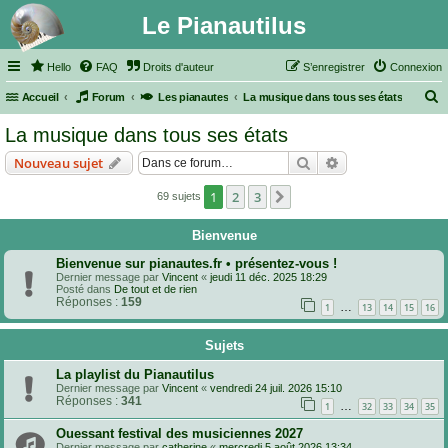
Le Pianautilus
Hello
FAQ
Droits d'auteur
S’enregistrer
Connexion
Accueil
Forum
Les pianautes
La musique dans tous ses états
e
La musique dans tous ses états
c
Rechercher
Recherche avanc
Nouveau sujet
h
e
1
2
3
Suivante
69 sujets
r
Bienvenue
c
Bienvenue sur pianautes.fr • présentez-vous !
h
Dernier message par
Vincent
«
jeudi 11 déc. 2025 18:29
e
Posté dans
De tout et de rien
Réponses :
159
…
1
13
14
15
16
r
Sujets
La playlist du Pianautilus
Dernier message par
Vincent
«
vendredi 24 juil. 2026 15:10
Réponses :
341
…
1
32
33
34
35
Ouessant festival des musiciennes 2027
Dernier message par
catherine
«
mercredi 5 août 2026 13:34