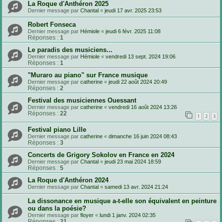
La Roque d'Anthéron 2025
Dernier message par
Chantal
«
jeudi 17 avr. 2025 23:53
Robert Fonseca
Dernier message par
Hémiole
«
jeudi 6 févr. 2025 11:08
Réponses :
1
Le paradis des musiciens...
Dernier message par
Hémiole
«
vendredi 13 sept. 2024 19:06
Réponses :
1
"Muraro au piano" sur France musique
Dernier message par
catherine
«
jeudi 22 août 2024 20:49
Réponses :
2
Festival des musiciennes Ouessant
Dernier message par
catherine
«
vendredi 16 août 2024 13:26
Réponses :
22
1
2
3
Festival piano Lille
Dernier message par
catherine
«
dimanche 16 juin 2024 08:43
Réponses :
3
Concerts de Grigory Sokolov en France en 2024
Dernier message par
Chantal
«
jeudi 23 mai 2024 18:59
Réponses :
5
La Roque d'Anthéron 2024
Dernier message par
Chantal
«
samedi 13 avr. 2024 21:24
La dissonance en musique a-t-elle son équivalent en peinture
ou dans la poésie?
Dernier message par
floyer
«
lundi 1 janv. 2024 02:35
Réponses :
21