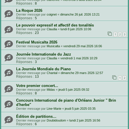
Réponses :
8
La Roque 2026
Dernier message par
coignet
«
dimanche 26 juil. 2026 13:21
Réponses :
5
Le pouvoir expressif et affectif des tonalités
Dernier message par
Claudia
«
lundi 8 juin 2026 10:06
Réponses :
23
1
2
3
Festival Musicalta 2026
Dernier message par
Musicalta
«
vendredi 29 mai 2026 16:06
Journée Internationale du Jazz
Dernier message par
Claudia
«
vendredi 1 mai 2026 10:29
Réponses :
3
La Journée Mondiale du Piano
Dernier message par
Chantal
«
dimanche 29 mars 2026 12:57
Réponses :
13
1
2
Votre premier concert...
Dernier message par
Midas
«
jeudi 5 juin 2025 09:32
Réponses :
8
Concours International de piano d'Orléans Junior " Brin
d'herbe"
Dernier message par
Line-Marie
«
jeudi 5 juin 2025 03:35
Édition de partitions…
Dernier message par
Doubidoudom
«
lundi 2 juin 2025 16:56
Réponses :
6