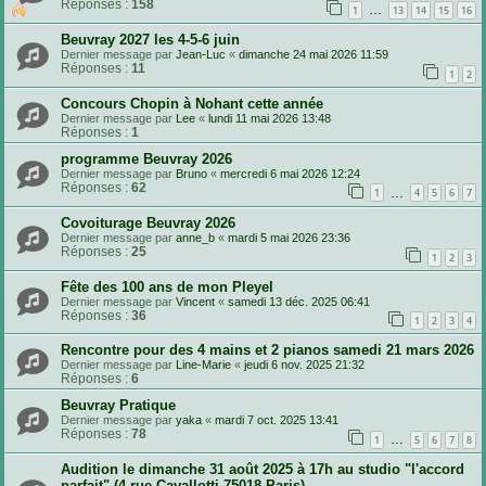
Réponses :
158
…
1
13
14
15
16
Beuvray 2027 les 4-5-6 juin
Dernier message par
Jean-Luc
«
dimanche 24 mai 2026 11:59
Réponses :
11
1
2
Concours Chopin à Nohant cette année
Dernier message par
Lee
«
lundi 11 mai 2026 13:48
Réponses :
1
programme Beuvray 2026
Dernier message par
Bruno
«
mercredi 6 mai 2026 12:24
Réponses :
62
…
1
4
5
6
7
Covoiturage Beuvray 2026
Dernier message par
anne_b
«
mardi 5 mai 2026 23:36
Réponses :
25
1
2
3
Fête des 100 ans de mon Pleyel
Dernier message par
Vincent
«
samedi 13 déc. 2025 06:41
Réponses :
36
1
2
3
4
Rencontre pour des 4 mains et 2 pianos samedi 21 mars 2026
Dernier message par
Line-Marie
«
jeudi 6 nov. 2025 21:32
Réponses :
6
Beuvray Pratique
Dernier message par
yaka
«
mardi 7 oct. 2025 13:41
Réponses :
78
…
1
5
6
7
8
Audition le dimanche 31 août 2025 à 17h au studio "l'accord
parfait" (4 rue Cavallotti 75018 Paris)