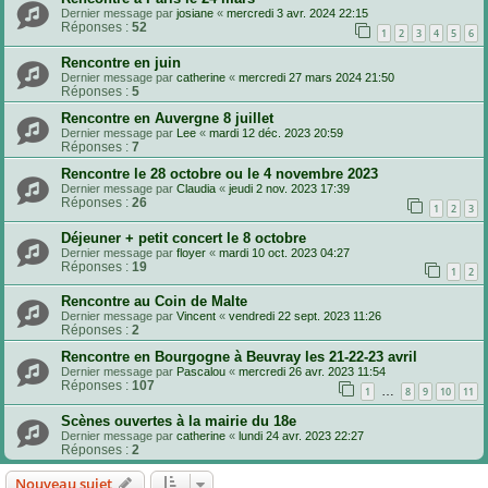
Dernier message par
josiane
«
mercredi 3 avr. 2024 22:15
Réponses :
52
1
2
3
4
5
6
Rencontre en juin
Dernier message par
catherine
«
mercredi 27 mars 2024 21:50
Réponses :
5
Rencontre en Auvergne 8 juillet
Dernier message par
Lee
«
mardi 12 déc. 2023 20:59
Réponses :
7
Rencontre le 28 octobre ou le 4 novembre 2023
Dernier message par
Claudia
«
jeudi 2 nov. 2023 17:39
Réponses :
26
1
2
3
Déjeuner + petit concert le 8 octobre
Dernier message par
floyer
«
mardi 10 oct. 2023 04:27
Réponses :
19
1
2
Rencontre au Coin de Malte
Dernier message par
Vincent
«
vendredi 22 sept. 2023 11:26
Réponses :
2
Rencontre en Bourgogne à Beuvray les 21-22-23 avril
Dernier message par
Pascalou
«
mercredi 26 avr. 2023 11:54
Réponses :
107
…
1
8
9
10
11
Scènes ouvertes à la mairie du 18e
Dernier message par
catherine
«
lundi 24 avr. 2023 22:27
Réponses :
2
Nouveau sujet