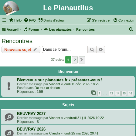
Le Pianautilus
Hello
FAQ
Droits d'auteur
S’enregistrer
Connexion
Accueil
Forum
Les pianautes
Rencontres
e
Rencontres
c
Rechercher
Recherche avanc
Nouveau sujet
h
e
1
2
Suivante
37 sujets
r
Bienvenue
c
Bienvenue sur pianautes.fr • présentez-vous !
h
Dernier message par
Vincent
«
jeudi 11 déc. 2025 18:29
e
Posté dans
De tout et de rien
Réponses :
159
…
1
13
14
15
16
r
Sujets
BEUVRAY 2027
Dernier message par
Vincent
«
vendredi 31 juil. 2026 19:22
Réponses :
8
BEUVRAY 2026
Dernier message par
Claudia
«
lundi 25 mai 2026 20:41