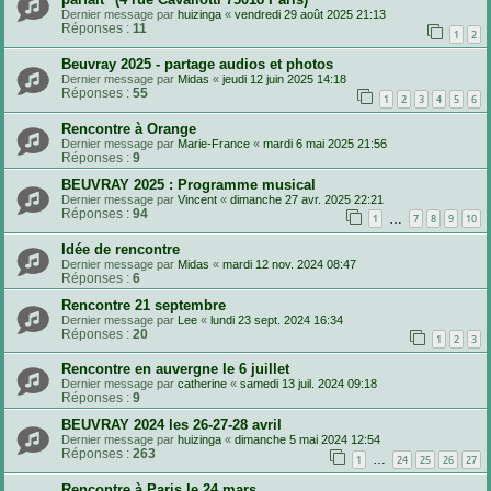
Dernier message par
huizinga
«
vendredi 29 août 2025 21:13
Réponses :
11
1
2
Beuvray 2025 - partage audios et photos
Dernier message par
Midas
«
jeudi 12 juin 2025 14:18
Réponses :
55
1
2
3
4
5
6
Rencontre à Orange
Dernier message par
Marie-France
«
mardi 6 mai 2025 21:56
Réponses :
9
BEUVRAY 2025 : Programme musical
Dernier message par
Vincent
«
dimanche 27 avr. 2025 22:21
Réponses :
94
…
1
7
8
9
10
Idée de rencontre
Dernier message par
Midas
«
mardi 12 nov. 2024 08:47
Réponses :
6
Rencontre 21 septembre
Dernier message par
Lee
«
lundi 23 sept. 2024 16:34
Réponses :
20
1
2
3
Rencontre en auvergne le 6 juillet
Dernier message par
catherine
«
samedi 13 juil. 2024 09:18
Réponses :
9
BEUVRAY 2024 les 26-27-28 avril
Dernier message par
huizinga
«
dimanche 5 mai 2024 12:54
Réponses :
263
…
1
24
25
26
27
Rencontre à Paris le 24 mars