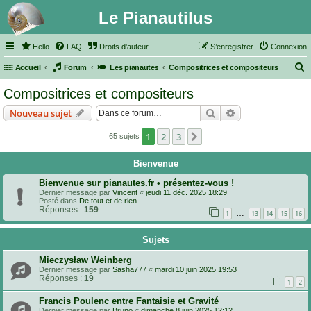
Le Pianautilus
Hello
FAQ
Droits d'auteur
S’enregistrer
Connexion
Accueil
Forum
Les pianautes
Compositrices et compositeurs
e
Compositrices et compositeurs
c
Rechercher
Recherche avanc
Nouveau sujet
h
e
1
2
3
Suivante
65 sujets
r
Bienvenue
c
Bienvenue sur pianautes.fr • présentez-vous !
h
Dernier message par
Vincent
«
jeudi 11 déc. 2025 18:29
e
Posté dans
De tout et de rien
Réponses :
159
…
1
13
14
15
16
r
Sujets
Mieczysław Weinberg
Dernier message par
Sasha777
«
mardi 10 juin 2025 19:53
Réponses :
19
1
2
Francis Poulenc entre Fantaisie et Gravité
Dernier message par
Bruno
«
dimanche 8 juin 2025 12:12