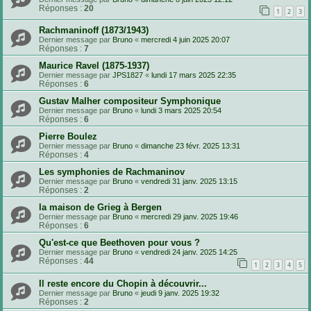
Réponses :
20
1
2
3
Rachmaninoff (1873/1943)
Dernier message par
Bruno
«
mercredi 4 juin 2025 20:07
Réponses :
7
Maurice Ravel (1875-1937)
Dernier message par
JPS1827
«
lundi 17 mars 2025 22:35
Réponses :
6
Gustav Malher compositeur Symphonique
Dernier message par
Bruno
«
lundi 3 mars 2025 20:54
Réponses :
6
Pierre Boulez
Dernier message par
Bruno
«
dimanche 23 févr. 2025 13:31
Réponses :
4
Les symphonies de Rachmaninov
Dernier message par
Bruno
«
vendredi 31 janv. 2025 13:15
Réponses :
2
la maison de Grieg à Bergen
Dernier message par
Bruno
«
mercredi 29 janv. 2025 19:46
Réponses :
6
Qu'est-ce que Beethoven pour vous ?
Dernier message par
Bruno
«
vendredi 24 janv. 2025 14:25
Réponses :
44
1
2
3
4
5
Il reste encore du Chopin à découvrir...
Dernier message par
Bruno
«
jeudi 9 janv. 2025 19:32
Réponses :
2