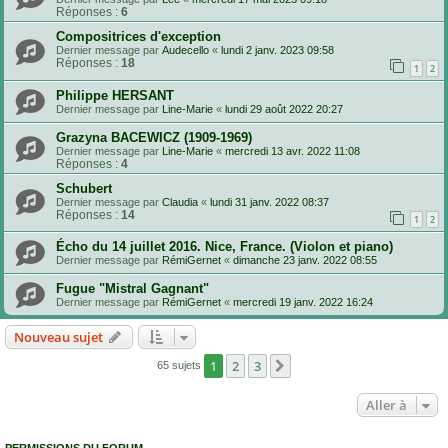
Réponses :
6
Compositrices d'exception
Dernier message par
Audecello
«
lundi 2 janv. 2023 09:58
Réponses :
18
1
2
Philippe HERSANT
Dernier message par
Line-Marie
«
lundi 29 août 2022 20:27
Grazyna BACEWICZ (1909-1969)
Dernier message par
Line-Marie
«
mercredi 13 avr. 2022 11:08
Réponses :
4
Schubert
Dernier message par
Claudia
«
lundi 31 janv. 2022 08:37
Réponses :
14
1
2
Écho du 14 juillet 2016. Nice, France. (Violon et piano)
Dernier message par
RémiGernet
«
dimanche 23 janv. 2022 08:55
Fugue "Mistral Gagnant"
Dernier message par
RémiGernet
«
mercredi 19 janv. 2022 16:24
Nouveau sujet
1
2
3
Suivante
65 sujets
Aller à