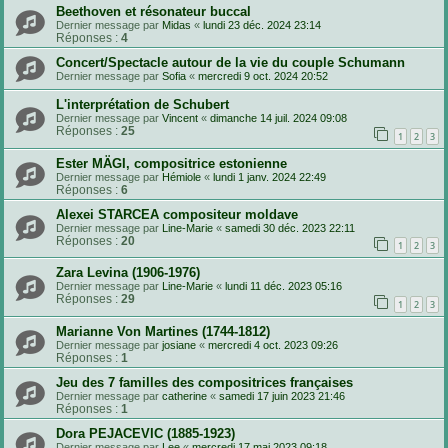
Beethoven et résonateur buccal
Dernier message par
Midas
«
lundi 23 déc. 2024 23:14
Réponses :
4
Concert/Spectacle autour de la vie du couple Schumann
Dernier message par
Sofia
«
mercredi 9 oct. 2024 20:52
L'interprétation de Schubert
Dernier message par
Vincent
«
dimanche 14 juil. 2024 09:08
Réponses :
25
1
2
3
Ester MÄGI, compositrice estonienne
Dernier message par
Hémiole
«
lundi 1 janv. 2024 22:49
Réponses :
6
Alexei STARCEA compositeur moldave
Dernier message par
Line-Marie
«
samedi 30 déc. 2023 22:11
Réponses :
20
1
2
3
Zara Levina (1906-1976)
Dernier message par
Line-Marie
«
lundi 11 déc. 2023 05:16
Réponses :
29
1
2
3
Marianne Von Martines (1744-1812)
Dernier message par
josiane
«
mercredi 4 oct. 2023 09:26
Réponses :
1
Jeu des 7 familles des compositrices françaises
Dernier message par
catherine
«
samedi 17 juin 2023 21:46
Réponses :
1
Dora PEJACEVIC (1885-1923)
Dernier message par
Lee
«
mercredi 17 mai 2023 09:18