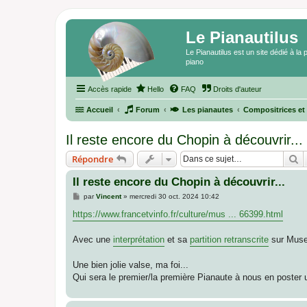
Le Pianautilus
Le Pianautilus est un site dédié à l
piano
Accès rapide
Hello
FAQ
Droits d'auteur
Accueil
Forum
Les pianautes
Compositrices et
Il reste encore du Chopin à découvrir...
R
Répondre
Il reste encore du Chopin à découvrir...
M
par
Vincent
»
mercredi 30 oct. 2024 10:42
e
s
https://www.francetvinfo.fr/culture/mus ... 66399.html
s
a
g
Avec une
interprétation
et sa
partition retranscrite
sur Muse
e
Une bien jolie valse, ma foi...
Qui sera le premier/la première Pianaute à nous en poster u