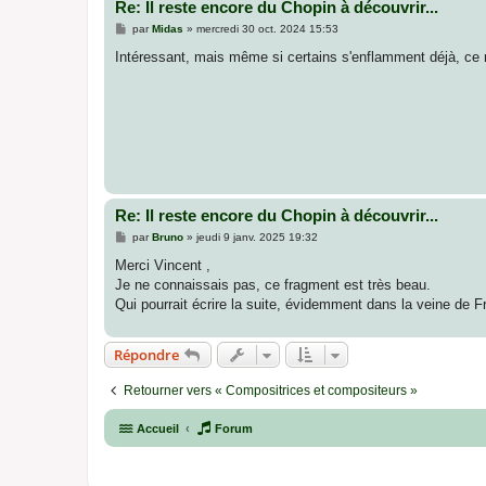
Re: Il reste encore du Chopin à découvrir...
M
par
Midas
»
mercredi 30 oct. 2024 15:53
e
s
Intéressant, mais même si certains s'enflamment déjà, ce 
s
a
g
e
Re: Il reste encore du Chopin à découvrir...
M
par
Bruno
»
jeudi 9 janv. 2025 19:32
e
s
Merci Vincent ,
s
Je ne connaissais pas, ce fragment est très beau.
a
g
Qui pourrait écrire la suite, évidemment dans la veine de F
e
Répondre
Retourner vers « Compositrices et compositeurs »
Accueil
Forum