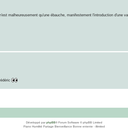
n'est malheureusement qu'une ébauche, manifestement l'introduction d'une val
rédéric
Développé par
phpBB
® Forum Software © phpBB Limited
Piano Humilité Partage Bienveillance Bonne entente - illimited