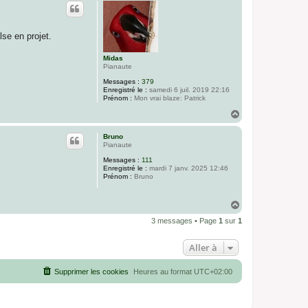
u
t
se en projet.
Midas
Pianaute
Messages :
379
Enregistré le :
samedi 6 juil. 2019 22:16
Prénom :
Mon vrai blaze: Patrick
H
a
u
Bruno
t
Pianaute
Messages :
111
Enregistré le :
mardi 7 janv. 2025 12:46
Prénom :
Bruno
H
a
3 messages • Page
1
sur
1
u
t
Aller à
Supprimer les cookies
Heures au format
UTC+02:00