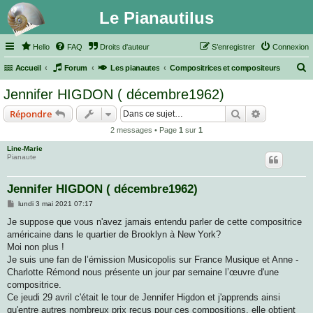
Le Pianautilus
Hello
FAQ
Droits d'auteur
S’enregistrer
Connexion
Accueil
Forum
Les pianautes
Compositrices et compositeurs
e
Jennifer HIGDON ( décembre1962)
c
Rechercher
Recherche 
Répondre
h
2 messages • Page
1
sur
1
e
Line-Marie
r
Pianaute
c
h
Jennifer HIGDON ( décembre1962)
e
M
lundi 3 mai 2021 07:17
e
r
s
Je suppose que vous n'avez jamais entendu parler de cette compositrice
s
américaine dans le quartier de Brooklyn à New York?
a
g
Moi non plus !
e
Je suis une fan de l’émission Musicopolis sur France Musique et Anne -
Charlotte Rémond nous présente un jour par semaine l’œuvre d'une
compositrice.
Ce jeudi 29 avril c'était le tour de Jennifer Higdon et j'apprends ainsi
qu'entre autres nombreux prix reçus pour ces compositions, elle obtient