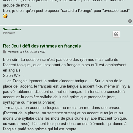
groupe de mots.
Bon, je crois qu'on peut proposer "canard à l'orange" pour "avocado toast"
Summertime
Pianaute
Re: Jeu / défi des rythmes en français
M
mercredi 4 déc. 2019 17:47
e
s
Bien sûr ! La question ici n'est pas celle des rythmes mais celle de
s
l'accent tonique , quasi inexistant en français alors qu'il est omniprésent
a
g
en anglais.
e
Selon Wiki :
- Les Français ignorent la notion d'accent tonique. ... Sur le plan de la
place de l'accent, le français est une langue à accent fixe, même s'il n'y a
pas véritablement d'accent de mot en français. La tendance consiste à
accentuer la dernière syllabe de l'unité rythmique prononcée (mot,
syntagme ou même la phrase)
- En anglais on accentue toujours au moins un mot dans une phrase
(l'accent de la phrase, ou sentence stress) et on accentue toujours au
moins une syllabe dans les mots de plus d'une syllabe (l'accent tonique,
ou word stress). L'accent tonique est donc un des éléments qui donne à
l'anglais parlé son rythme qui lui est propre.