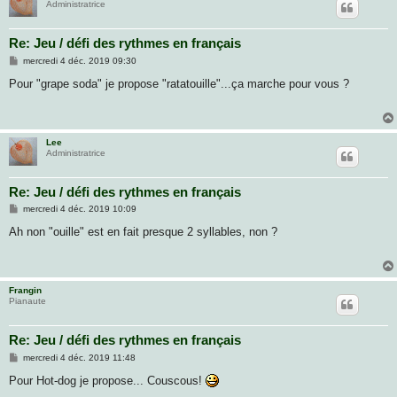
Administratrice
Re: Jeu / défi des rythmes en français
M
mercredi 4 déc. 2019 09:30
e
s
Pour "grape soda" je propose "ratatouille"...ça marche pour vous ?
s
a
g
e
Lee
Administratrice
Re: Jeu / défi des rythmes en français
M
mercredi 4 déc. 2019 10:09
e
s
Ah non "ouille" est en fait presque 2 syllables, non ?
s
a
g
e
Frangin
Pianaute
Re: Jeu / défi des rythmes en français
M
mercredi 4 déc. 2019 11:48
e
s
Pour Hot-dog je propose... Couscous!
s