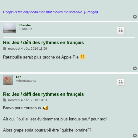
a
g
e
Chopin is the only dead man that makes me feel alive. (Frangin)
Claudia
Pianaute
Re: Jeu / défi des rythmes en français
M
mercredi 4 déc. 2019 11:59
e
s
Ratatouille serait plus proche de Apple Pie
s
a
g
e
Lee
Administratrice
Re: Jeu / défi des rythmes en français
M
mercredi 4 déc. 2019 13:31
e
s
Bravo pour couscous.
s
a
g
Ah oui, "ouille" est évidemment plus longue sauf pour moi!
e
Alors grape soda pourrait-il être "quiche lorraine"?