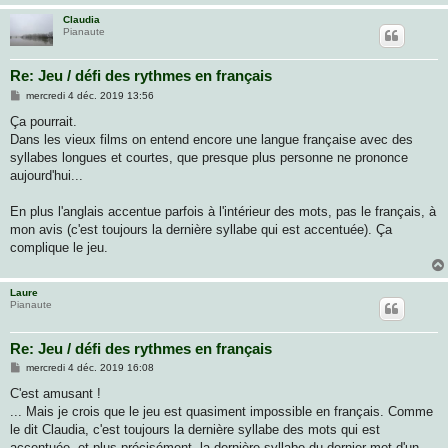
Claudia
Pianaute
Re: Jeu / défi des rythmes en français
M
mercredi 4 déc. 2019 13:56
e
s
Ça pourrait.
s
Dans les vieux films on entend encore une langue française avec des
a
g
syllabes longues et courtes, que presque plus personne ne prononce
e
aujourd'hui...
En plus l'anglais accentue parfois à l'intérieur des mots, pas le français, à
mon avis (c'est toujours la dernière syllabe qui est accentuée). Ça
complique le jeu.
Laure
Pianaute
Re: Jeu / défi des rythmes en français
M
mercredi 4 déc. 2019 16:08
e
s
C'est amusant !
s
... Mais je crois que le jeu est quasiment impossible en français. Comme
a
g
le dit Claudia, c'est toujours la dernière syllabe des mots qui est
e
accentuée, et plus précisément, la dernière syllabe du dernier mot d'un