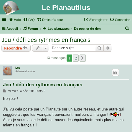
Le Pianautilus
Hello
FAQ
Droits d'auteur
S’enregistrer
Connexion
Accueil
Forum
Les pianautes
De tout et de rien
e
Jeu / défi des rythmes en français
c
Rechercher
Recherche 
Répondre
h
e
1
2
Suivante
13 messages
r
Lee
c
Administratrice
h
Jeu / défi des rythmes en français
e
M
mercredi 4 déc. 2019 09:29
r
e
s
Bonjour !
s
a
g
J'ai vu cela posté par un Pianaute sur un autre réseau, et une autre qui
e
suggèrerait que les Français trouveraient meilleurs à manger !
Alors je vous lance le défi de trouver des équivalents mais plus miams
miams en français !