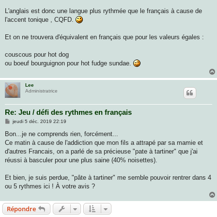
L'anglais est donc une langue plus rythmée que le français à cause de
l'accent tonique , CQFD.
Et on ne trouvera d'équivalent en français que pour les valeurs égales :
couscous pour hot dog
ou boeuf bourguignon pour hot fudge sundae.
Lee
Administratrice
Re: Jeu / défi des rythmes en français
M
jeudi 5 déc. 2019 22:19
e
s
Bon...je ne comprends rien, forcément...
s
Ce matin à cause de l'addiction que mon fils a attrapé par sa mamie et
a
g
d'autres Francais, on a parlé de sa précieuse "pate à tartiner" que j'ai
e
réussi à basculer pour une plus saine (40% noisettes).
Et bien, je suis perdue, "pâte à tartiner" me semble pouvoir rentrer dans 4
ou 5 rythmes ici ! À votre avis ?
Répondre