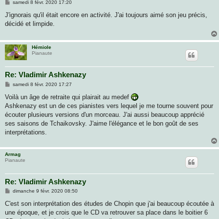
M
samedi 8 févr. 2020 17:20
e
s
J'ignorais qu'il était encore en activité. J'ai toujours aimé son jeu précis,
s
décidé et limpide.
a
g
e
Hémiole
Pianaute
Re: Vladimir Ashkenazy
M
samedi 8 févr. 2020 17:27
e
s
Voilà un âge de retraite qui plairait au medef
s
Ashkenazy est un de ces pianistes vers lequel je me tourne souvent pour
a
g
écouter plusieurs versions d'un morceau. J'ai aussi beaucoup apprécié
e
ses saisons de Tchaikovsky. J'aime l'élégance et le bon goût de ses
interprétations.
Armag
Pianaute
Re: Vladimir Ashkenazy
M
dimanche 9 févr. 2020 08:50
e
s
C'est son interprétation des études de Chopin que j'ai beaucoup écoutée à
s
une époque, et je crois que le CD va retrouver sa place dans le boitier 6
a