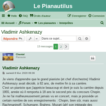
Le Pianautilus
Hello
FAQ
Droits d'auteur
S’enregistrer
Connexion
Accueil
Forum
Les pianautes
Interprètes
e
Vladimir Ashkenazy
c
Rechercher
Recherche 
Répondre
h
e
1
2
Suivante
13 messages
r
Chantal
c
Pianaute
h
Vladimir Ashkenazy
e
M
samedi 8 févr. 2020 09:36
r
e
s
Je viens d'apprendre que le grand pianiste (et chef d'orchestre) Vladimir
s
Ashkenazy avait décidé, à 82 ans, de mettre fin à sa carrière.
a
g
C'est un pianiste que j'apprécie beaucoup et dont je suis la carrière depuis
e
1955, année où il remporta à 18 ans le second prix du concours Chopin.
Je ne l'ai malheureusement jamais vu en concert, mais je possède un
certain nombre de ses enregistrements : Chopin, bien sûr, mais aussi
Rachmaninoff, Schumann, Brahms, Mozart (ah! son intégrale des