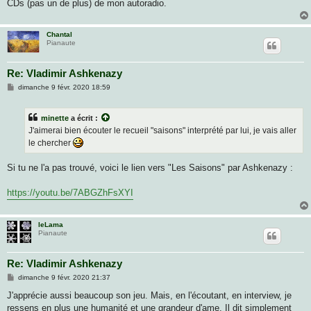
g
CDs (pas un de plus) de mon autoradio.
e
Chantal
Pianaute
Re: Vladimir Ashkenazy
M
dimanche 9 févr. 2020 18:59
e
s
s
minette
a écrit :
a
g
J'aimerai bien écouter le recueil "saisons" interprété par lui, je vais aller
e
le chercher
Si tu ne l'a pas trouvé, voici le lien vers "Les Saisons" par Ashkenazy :
https://youtu.be/7ABGZhFsXYI
leLama
Pianaute
Re: Vladimir Ashkenazy
M
dimanche 9 févr. 2020 21:37
e
s
J'apprécie aussi beaucoup son jeu. Mais, en l'écoutant, en interview, je
s
ressens en plus une humanité et une grandeur d'ame. Il dit simplement
a