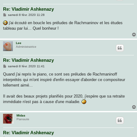
Re: Vladimir Ashkenazy
M
samedi 8 févr. 2020 11:28
e
s
j'ai écouté en boucle les préludes de Rachmaninov et les études
s
tableau par lui... Quel bonheur !
a
g
e
Lee
Administratrice
Re: Vladimir Ashkenazy
M
samedi 8 févr. 2020 11:41
e
s
Quand j'ai repris le piano, ce sont ses préludes de Rachmaninoff
s
interprétés qui m'ont inspiré d'enfin essayer d'aborder ce compositeur
a
g
tellement aimé...
e
Il avait des beaux projets planifiés pour 2020, j'espère que sa retraite
immédiate n'est pas à cause d'une maladie.
Midas
Pianaute
Re: Vladimir Ashkenazy