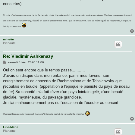
concertos),…
Et puis, c'est un peu à cause de lui (je devrais plutôt dire
grâce
à lui) que je me suis remise aux piano. C'est par son enregistrement
des Saisons de Tchaikovsky, écouté en boucle pendant des mois. que j'ai découvert Juin. Je m'étais juré de l'apprendre, ce que j'ai
fait il y a deux ans
!
minette
Pianaute
Re: Vladimir Ashkenazy
M
samedi 8 févr. 2020 11:06
e
s
Oui on sent encore que le temps passe...........
s
J'avais un disque dans mon enfance, parmi mes favoris, son
a
g
enregistrement de concerto de Rachmaninov et de Tchaicovsky que
e
j'écoutais en boucle, (appellation à l'époque,le pianiste du pays de rideau
de fer) Sa sonorité m'a fait rêver d'un pays lointain gelé, d'une beauté
glaciale, mystérieuse, du paysage grandiose.
Je n'ai malheureusement pas eu l'occasion de l'écouter au concert.
J'aimerai bien écouter le recueil "saisons" interprété par lui, je vais aller le chercher
Line-Marie
Pianaute