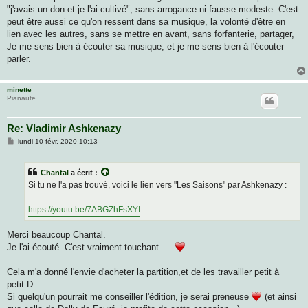
g
"j'avais un don et je l'ai cultivé", sans arrogance ni fausse modeste. C'est
e
peut être aussi ce qu'on ressent dans sa musique, la volonté d'être en
lien avec les autres, sans se mettre en avant, sans forfanterie, partager,
Je me sens bien à écouter sa musique, et je me sens bien à l'écouter
parler.
minette
Pianaute
Re: Vladimir Ashkenazy
M
lundi 10 févr. 2020 10:13
e
s
s
Chantal
a écrit :
a
g
Si tu ne l'a pas trouvé, voici le lien vers "Les Saisons" par Ashkenazy :
e
https://youtu.be/7ABGZhFsXYI
Merci beaucoup Chantal.
Je l'ai écouté. C'est vraiment touchant.....
Cela m'a donné l'envie d'acheter la partition,et de les travailler petit à
petit:D:
Si quelqu'un pourrait me conseiller l'édition, je serai preneuse
(et ainsi