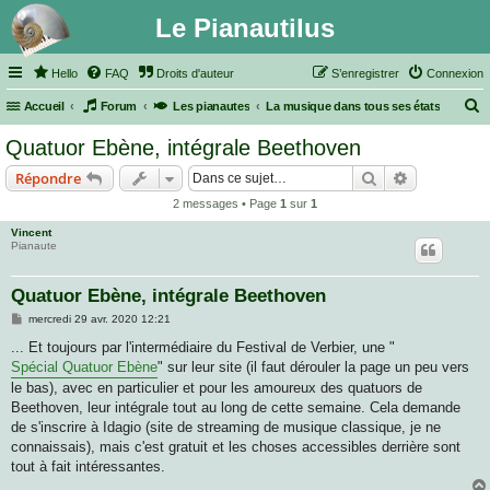
Le Pianautilus
Hello
FAQ
Droits d'auteur
S’enregistrer
Connexion
Accueil
Forum
Les pianautes
La musique dans tous ses états
e
Quatuor Ebène, intégrale Beethoven
c
Rechercher
Recherche 
Répondre
h
2 messages • Page
1
sur
1
e
Vincent
r
Pianaute
c
h
Quatuor Ebène, intégrale Beethoven
e
M
mercredi 29 avr. 2020 12:21
e
r
s
... Et toujours par l'intermédiaire du Festival de Verbier, une "
s
Spécial Quatuor Ebène
" sur leur site (il faut dérouler la page un peu vers
a
g
le bas), avec en particulier et pour les amoureux des quatuors de
e
Beethoven, leur intégrale tout au long de cette semaine. Cela demande
de s'inscrire à Idagio (site de streaming de musique classique, je ne
connaissais), mais c'est gratuit et les choses accessibles derrière sont
tout à fait intéressantes.