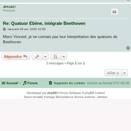
JPS1827
Pianaute
Re: Quatuor Ebène, intégrale Beethoven
M
mercredi 29 avr. 2020 22:00
e
s
Merci Vincent, je ne connais pas leur interprétation des quatuors de
s
Beethoven
a
g
e
Répondre
2 messages • Page
1
sur
1
Aller à
Accueil
Forum
Supprimer les cookies
Heures au format
UTC+02:00
Développé par
phpBB
® Forum Software © phpBB Limited
Piano Humilité Partage Bienveillance Bonne entente - illimited