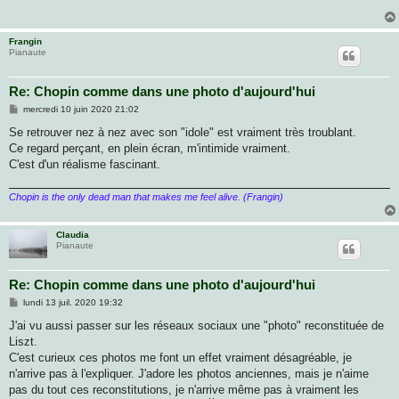
a
g
e
Frangin
Pianaute
Re: Chopin comme dans une photo d'aujourd'hui
M
mercredi 10 juin 2020 21:02
e
s
Se retrouver nez à nez avec son "idole" est vraiment très troublant.
s
Ce regard perçant, en plein écran, m'intimide vraiment.
a
g
C'est d'un réalisme fascinant.
e
Chopin is the only dead man that makes me feel alive. (Frangin)
Claudia
Pianaute
Re: Chopin comme dans une photo d'aujourd'hui
M
lundi 13 juil. 2020 19:32
e
s
J'ai vu aussi passer sur les réseaux sociaux une "photo" reconstituée de
s
Liszt.
a
g
C'est curieux ces photos me font un effet vraiment désagréable, je
e
n'arrive pas à l'expliquer. J'adore les photos anciennes, mais je n'aime
pas du tout ces reconstitutions, je n'arrive même pas à vraiment les