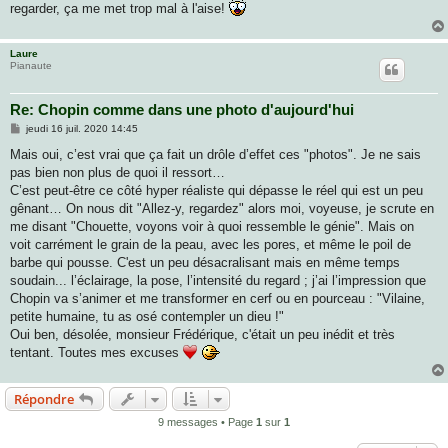
regarder, ça me met trop mal à l'aise!
Laure
Pianaute
Re: Chopin comme dans une photo d'aujourd'hui
M
jeudi 16 juil. 2020 14:45
e
s
Mais oui, c’est vrai que ça fait un drôle d’effet ces "photos". Je ne sais
s
pas bien non plus de quoi il ressort…
a
g
C’est peut-être ce côté hyper réaliste qui dépasse le réel qui est un peu
e
gênant… On nous dit "Allez-y, regardez" alors moi, voyeuse, je scrute en
me disant "Chouette, voyons voir à quoi ressemble le génie". Mais on
voit carrément le grain de la peau, avec les pores, et même le poil de
barbe qui pousse. C'est un peu désacralisant mais en même temps
soudain... l’éclairage, la pose, l’intensité du regard ; j’ai l’impression que
Chopin va s’animer et me transformer en cerf ou en pourceau : "Vilaine,
petite humaine, tu as osé contempler un dieu !"
Oui ben, désolée, monsieur Frédérique, c'était un peu inédit et très
tentant. Toutes mes excuses
Répondre
9 messages • Page
1
sur
1