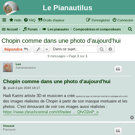
Le Pianautilus
Hello
FAQ
Droits d'auteur
S’enregistrer
Connexion
Accueil
Forum
Les pianautes
Compositrices et compositeurs
e
Chopin comme dans une photo d'aujourd'hui
c
Rechercher
Recherche 
Répondre
h
9 messages • Page
1
sur
1
e
Lee
r
Administratrice
c
h
Chopin comme dans une photo d'aujourd'hui
e
M
jeudi 4 juin 2020 18:17
e
r
s
Hadi Karimi artiste 3D et musicien a créé
(qu'est-ce que ce mot est moche à conjuger et à voir)
s
des images réalistes de Chopin à partir de son masque mortuaire et les
a
g
photos. C'est émouvant de voir ces images aussi réalistes :
e
https://www.zbrushcentral.com/t/frederi ... QfvO2ioP_o
Vincent
Pianaute