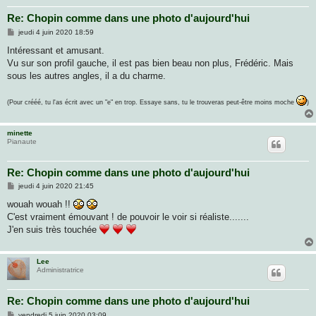
Re: Chopin comme dans une photo d'aujourd'hui
M
jeudi 4 juin 2020 18:59
e
s
Intéressant et amusant.
s
Vu sur son profil gauche, il est pas bien beau non plus, Frédéric. Mais
a
g
sous les autres angles, il a du charme.
e
(Pour crééé, tu l'as écrit avec un "e" en trop. Essaye sans, tu le trouveras peut-être moins moche
)
minette
Pianaute
Re: Chopin comme dans une photo d'aujourd'hui
M
jeudi 4 juin 2020 21:45
e
s
wouah wouah !!
s
C'est vraiment émouvant ! de pouvoir le voir si réaliste.......
a
g
J'en suis très touchée
e
Lee
Administratrice
Re: Chopin comme dans une photo d'aujourd'hui
M
vendredi 5 juin 2020 03:09