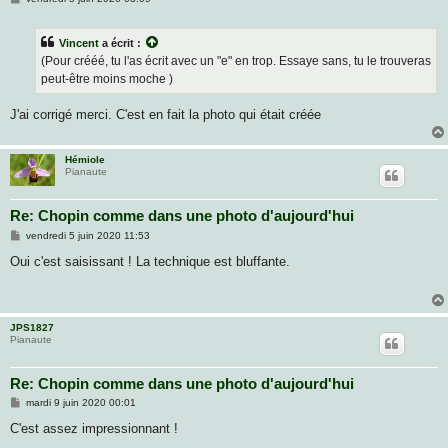
e
s
s
Vincent
a écrit :
a
g
(Pour crééé, tu l'as écrit avec un "e" en trop. Essaye sans, tu le trouveras
e
peut-être moins moche )
J'ai corrigé merci. C'est en fait la photo qui était créée
Hémiole
Pianaute
Re: Chopin comme dans une photo d'aujourd'hui
M
vendredi 5 juin 2020 11:53
e
s
Oui c'est saisissant ! La technique est bluffante.
s
a
g
e
JPS1827
Pianaute
Re: Chopin comme dans une photo d'aujourd'hui
M
mardi 9 juin 2020 00:01
e
s
C'est assez impressionnant !
s