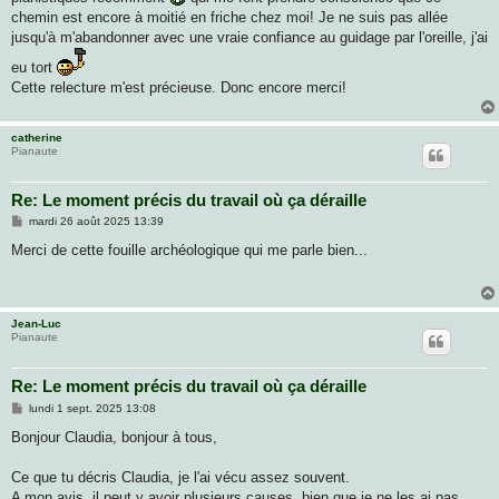
a
g
chemin est encore à moitié en friche chez moi! Je ne suis pas allée
e
jusqu'à m'abandonner avec une vraie confiance au guidage par l'oreille, j'ai
eu tort
Cette relecture m'est précieuse. Donc encore merci!
catherine
Pianaute
Re: Le moment précis du travail où ça déraille
M
mardi 26 août 2025 13:39
e
s
Merci de cette fouille archéologique qui me parle bien...
s
a
g
e
Jean-Luc
Pianaute
Re: Le moment précis du travail où ça déraille
M
lundi 1 sept. 2025 13:08
e
s
Bonjour Claudia, bonjour à tous,
s
a
g
Ce que tu décris Claudia, je l'ai vécu assez souvent.
e
A mon avis, il peut y avoir plusieurs causes, bien que je ne les ai pas