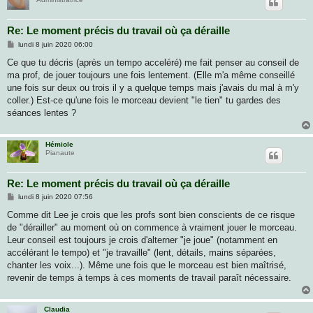
Re: Le moment précis du travail où ça déraille
M
lundi 8 juin 2020 06:00
e
s
Ce que tu décris (après un tempo acceléré) me fait penser au conseil de
s
ma prof, de jouer toujours une fois lentement. (Elle m'a même conseillé
a
g
une fois sur deux ou trois il y a quelque temps mais j'avais du mal à m'y
e
coller.) Est-ce qu'une fois le morceau devient "le tien" tu gardes des
séances lentes ?
Hémiole
Pianaute
Re: Le moment précis du travail où ça déraille
M
lundi 8 juin 2020 07:56
e
s
Comme dit Lee je crois que les profs sont bien conscients de ce risque
s
de "dérailler" au moment où on commence à vraiment jouer le morceau.
a
g
Leur conseil est toujours je crois d'alterner "je joue" (notamment en
e
accélérant le tempo) et "je travaille" (lent, détails, mains séparées,
chanter les voix...). Même une fois que le morceau est bien maîtrisé,
revenir de temps à temps à ces moments de travail paraît nécessaire.
Claudia