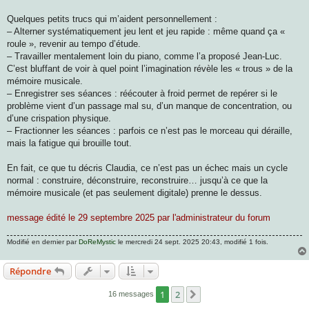
Quelques petits trucs qui m’aident personnellement :
– Alterner systématiquement jeu lent et jeu rapide : même quand ça «
roule », revenir au tempo d’étude.
– Travailler mentalement loin du piano, comme l’a proposé Jean-Luc.
C’est bluffant de voir à quel point l’imagination révèle les « trous » de la
mémoire musicale.
– Enregistrer ses séances : réécouter à froid permet de repérer si le
problème vient d’un passage mal su, d’un manque de concentration, ou
d’une crispation physique.
– Fractionner les séances : parfois ce n’est pas le morceau qui déraille,
mais la fatigue qui brouille tout.
En fait, ce que tu décris Claudia, ce n’est pas un échec mais un cycle
normal : construire, déconstruire, reconstruire… jusqu’à ce que la
mémoire musicale (et pas seulement digitale) prenne le dessus.
message édité le 29 septembre 2025 par l'administrateur du forum
Modifié en dernier par
DoReMystic
le mercredi 24 sept. 2025 20:43, modifié 1 fois.
Répondre
1
2
Suivante
16 messages