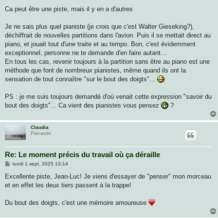
Ca peut être une piste, mais il y en a d'autres
Je ne sais plus quel pianiste (je crois que c'est Walter Gieseking?),
déchiffrait de nouvelles partitions dans l'avion. Puis il se mettait direct au
piano, et jouait tout d'une traite et au tempo. Bon, c'est évidemment
exceptionnel, personne ne te demande d'en faire autant...
En tous les cas, revenir toujours à la partition sans être au piano est une
méthode que font de nombreux pianistes, même quand ils ont la
sensation de tout connaître "sur le bout des doigts"...
PS : je me suis toujours demandé d'où venait cette expression "savoir du
bout des doigts"... Ca vient des pianistes vous pensez
?
Claudia
Pianaute
Re: Le moment précis du travail où ça déraille
M
lundi 1 sept. 2025 13:14
e
s
Excellente piste, Jean-Luc! Je viens d'essayer de "penser" mon morceau
s
et en effet les deux tiers passent à la trappe!
a
g
e
Du bout des doigts, c'est une mémoire amoureuse