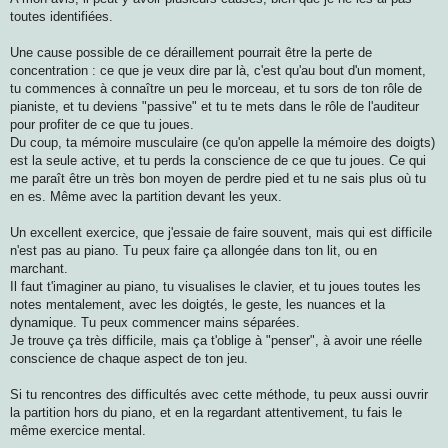
toutes identifiées.
Une cause possible de ce déraillement pourrait être la perte de
concentration : ce que je veux dire par là, c'est qu'au bout d'un moment,
tu commences à connaître un peu le morceau, et tu sors de ton rôle de
pianiste, et tu deviens "passive" et tu te mets dans le rôle de l'auditeur
pour profiter de ce que tu joues.
Du coup, ta mémoire musculaire (ce qu'on appelle la mémoire des doigts)
est la seule active, et tu perds la conscience de ce que tu joues. Ce qui
me paraît être un très bon moyen de perdre pied et tu ne sais plus où tu
en es. Même avec la partition devant les yeux.
Un excellent exercice, que j'essaie de faire souvent, mais qui est difficile
n'est pas au piano. Tu peux faire ça allongée dans ton lit, ou en
marchant.
Il faut t'imaginer au piano, tu visualises le clavier, et tu joues toutes les
notes mentalement, avec les doigtés, le geste, les nuances et la
dynamique. Tu peux commencer mains séparées.
Je trouve ça très difficile, mais ça t'oblige à "penser", à avoir une réelle
conscience de chaque aspect de ton jeu.
Si tu rencontres des difficultés avec cette méthode, tu peux aussi ouvrir
la partition hors du piano, et en la regardant attentivement, tu fais le
même exercice mental.