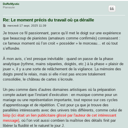
DoReMystic
Pianaute
Re: Le moment précis du travail où ça déraille
M
mercredi 17 sept. 2025 11:39
e
s
Je trouve ce fil passionnant, parce qu’il met le doigt sur une expérience
s
que beaucoup de pianistes (amateurs comme confirmés) connaissent :
a
g
ce fameux moment où l’on croit « posséder » le morceau… et où tout
e
s’effondre.
À mon avis, c’est presque inévitable : quand on passe de la phase
analytique (rythme, mains séparées, doigtés, etc.) à la phase « plaisir de
jouer », il y a une sorte de relâchement de la vigilance. La mémoire des
doigts prend le relais, mais si elle n’est pas encore totalement
consolidée, le château de cartes s’écroule.
Un peu comme dans d’autres domaines artistiques où la préparation
compte autant que l’instant d’exécution : en musique comme pour un
mariage ou une représentation importante, tout repose sur ces cycles
d’apprentissage et de répétition. C’est pour ça que je trouve des
parallèles intéressants avec des univers très différents, comme celui de
biiiip (ici était un lien publicitaire glissé par l'auteur de cet intéressant
message)
, où l’on voit aussi combien la maîtrise des détails finit par
libérer la fluidité et le naturel le jour J.