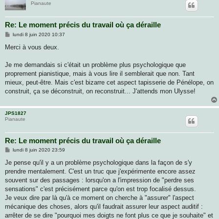
Pianaute
Re: Le moment précis du travail où ça déraille
M
lundi 8 juin 2020 10:37
e
s
Merci à vous deux.
s
a
g
Je me demandais si c'était un problème plus psychologique que
e
proprement pianistique, mais à vous lire il semblerait que non. Tant
mieux, peut-être. Mais c'est bizarre cet aspect tapisserie de Pénélope, on
construit, ça se déconstruit, on reconstruit... J'attends mon Ulysse!
JPS1827
Pianaute
Re: Le moment précis du travail où ça déraille
M
lundi 8 juin 2020 23:59
e
s
Je pense qu'il y a un problème psychologique dans la façon de s'y
s
prendre mentalement. C'est un truc que j'expérimente encore assez
a
g
souvent sur des passages : lorsqu'on a l'impression de "perdre ses
e
sensations" c'est précisément parce qu'on est trop focalisé dessus.
Je veux dire par là qu'à ce moment on cherche à "assurer" l'aspect
mécanique des choses, alors qu'il faudrait assurer leur aspect auditif :
arrêter de se dire "pourquoi mes doigts ne font plus ce que je souhaite" et