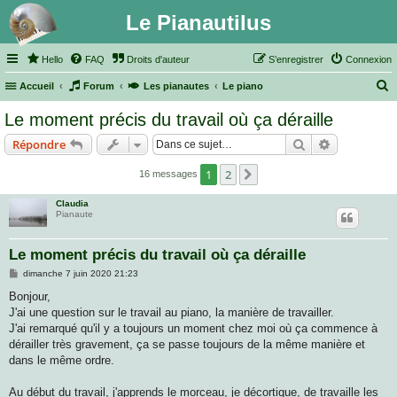
Le Pianautilus
Hello
FAQ
Droits d'auteur
S’enregistrer
Connexion
Accueil
Forum
Les pianautes
Le piano
e
Le moment précis du travail où ça déraille
c
Rechercher
Recherche 
Répondre
h
e
1
2
Suivante
16 messages
r
Claudia
c
Pianaute
h
Le moment précis du travail où ça déraille
e
M
dimanche 7 juin 2020 21:23
r
e
s
Bonjour,
s
J'ai une question sur le travail au piano, la manière de travailler.
a
g
J'ai remarqué qu'il y a toujours un moment chez moi où ça commence à
e
dérailler très gravement, ça se passe toujours de la même manière et
dans le même ordre.
Au début du travail, j'apprends le morceau, je décortique, de travaille les