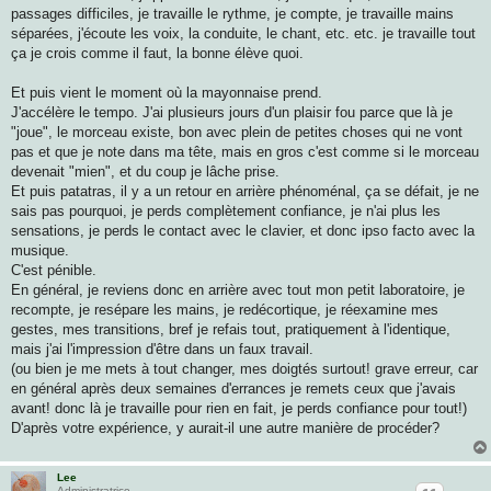
passages difficiles, je travaille le rythme, je compte, je travaille mains
séparées, j'écoute les voix, la conduite, le chant, etc. etc. je travaille tout
ça je crois comme il faut, la bonne élève quoi.
Et puis vient le moment où la mayonnaise prend.
J'accélère le tempo. J'ai plusieurs jours d'un plaisir fou parce que là je
"joue", le morceau existe, bon avec plein de petites choses qui ne vont
pas et que je note dans ma tête, mais en gros c'est comme si le morceau
devenait "mien", et du coup je lâche prise.
Et puis patatras, il y a un retour en arrière phénoménal, ça se défait, je ne
sais pas pourquoi, je perds complètement confiance, je n'ai plus les
sensations, je perds le contact avec le clavier, et donc ipso facto avec la
musique.
C'est pénible.
En général, je reviens donc en arrière avec tout mon petit laboratoire, je
recompte, je resépare les mains, je redécortique, je réexamine mes
gestes, mes transitions, bref je refais tout, pratiquement à l'identique,
mais j'ai l'impression d'être dans un faux travail.
(ou bien je me mets à tout changer, mes doigtés surtout! grave erreur, car
en général après deux semaines d'errances je remets ceux que j'avais
avant! donc là je travaille pour rien en fait, je perds confiance pour tout!)
D'après votre expérience, y aurait-il une autre manière de procéder?
Lee
Administratrice