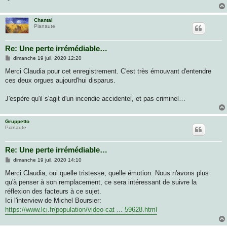
Chantal
Pianaute
Re: Une perte irrémédiable…
M
dimanche 19 juil. 2020 12:20
e
s
Merci Claudia pour cet enregistrement. C'est très émouvant d'entendre
s
ces deux orgues aujourd'hui disparus.
a
g
e
J'espère qu'il s'agit d'un incendie accidentel, et pas criminel…
Gruppetto
Pianaute
Re: Une perte irrémédiable…
M
dimanche 19 juil. 2020 14:10
e
s
Merci Claudia, oui quelle tristesse, quelle émotion. Nous n'avons plus
s
qu'à penser à son remplacement, ce sera intéressant de suivre la
a
g
réflexion des facteurs à ce sujet.
e
Ici l'interview de Michel Boursier:
https://www.lci.fr/population/video-cat ... 59628.html