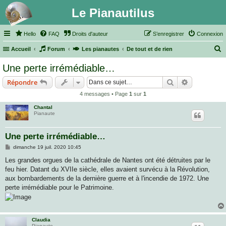
Le Pianautilus
Hello
FAQ
Droits d'auteur
S’enregistrer
Connexion
Accueil
Forum
Les pianautes
De tout et de rien
e
Une perte irrémédiable…
c
Rechercher
Recherche 
Répondre
h
4 messages • Page
1
sur
1
e
Chantal
r
Pianaute
c
h
Une perte irrémédiable…
e
M
dimanche 19 juil. 2020 10:45
e
r
s
Les grandes orgues de la cathédrale de Nantes ont été détruites par le
s
feu hier. Datant du XVIIe siècle, elles avaient survécu à la Révolution,
a
g
aux bombardements de la dernière guerre et à l'incendie de 1972. Une
e
perte irrémédiable pour le Patrimoine.
Claudia
Pianaute