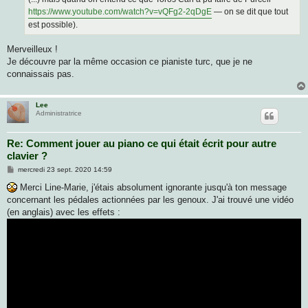
e
https://www.youtube.com/watch?v=vQFg2-2qDgE
— on se dit que tout
est possible).
Merveilleux !
Je découvre par la même occasion ce pianiste turc, que je ne
connaissais pas.
Lee
Administratrice
Re: Comment jouer au piano ce qui était écrit pour autre
clavier ?
M
mercredi 23 sept. 2020 14:59
e
s
Merci Line-Marie, j'étais absolument ignorante jusqu'à ton message
s
concernant les pédales actionnées par les genoux. J'ai trouvé une vidéo
a
g
(en anglais) avec les effets :
e