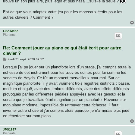
trouve un son plus airé, plus leger et plus nasal...suis-je la seule ?
Est-ce que vous adaptez votre jeu pour les morceaux écrits pour les
autres claviers ? Comment ?
Line-Marie
Pianaute
Re: Comment jouer au piano ce qui était écrit pour autre
clavier ?
M
lundi 21 sept. 2020 09:52
e
s
Lorsque j'ai pu jouer sur un pianoforte lors d'un stage, j'ai compris toute la
s
richesse de cet instrument pour les œuvres ecrites pour lui comme les
a
g
sonates de Haydn. Ce fût un moment merveilleux pour moi. Sur ce
e
magnifique pianoforte, il y avait vraiment trois registres distincts : basse,
medium et aiguë, avec des timbres différents, avec des effets différents
provoqués par les différentes pédales appuyées avec les genoux et la
sonate que je travaillais était magnifiée par ce pianoforte. Revenue sur
mon piano moderne, impossible de retrouver cette richesse, il faut
inventer autre chose et j'ai compris alors pourquoi je n'aimerais plus joué
ce répertoire sur mon piano.
JPS1827
Pianaute