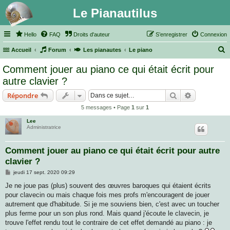
Le Pianautilus
Hello
FAQ
Droits d'auteur
S’enregistrer
Connexion
Accueil
Forum
Les pianautes
Le piano
e
Comment jouer au piano ce qui était écrit pour
c
autre clavier ?
h
Rechercher
Recherche 
Répondre
e
5 messages • Page
1
sur
1
r
Lee
c
Administratrice
h
e
Comment jouer au piano ce qui était écrit pour autre
clavier ?
r
M
jeudi 17 sept. 2020 09:29
e
s
Je ne joue pas (plus) souvent des œuvres baroques qui étaient écrits
s
pour clavecin ou mais chaque fois mes profs m'encouragent de jouer
a
g
autrement que d'habitude. Si je me souviens bien, c'est avec un toucher
e
plus ferme pour un son plus rond. Mais quand j'écoute le clavecin, je
trouve l'effet rendu tout le contraire de cet effet demandé au piano : je