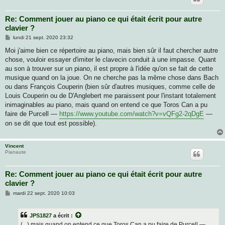
Re: Comment jouer au piano ce qui était écrit pour autre
clavier ?
M
lundi 21 sept. 2020 23:32
e
s
Moi j'aime bien ce répertoire au piano, mais bien sûr il faut chercher autre
s
chose, vouloir essayer d'imiter le clavecin conduit à une impasse. Quant
a
g
au son à trouver sur un piano, il est propre à l'idée qu'on se fait de cette
e
musique quand on la joue. On ne cherche pas la même chose dans Bach
ou dans François Couperin (bien sûr d'autres musiques, comme celle de
Louis Couperin ou de D'Anglebert me paraissent pour l'instant totalement
inimaginables au piano, mais quand on entend ce que Toros Can a pu
faire de Purcell —
https://www.youtube.com/watch?v=vQFg2-2qDgE
—
on se dit que tout est possible).
Vincent
Pianaute
Re: Comment jouer au piano ce qui était écrit pour autre
clavier ?
M
mardi 22 sept. 2020 10:03
e
s
s
JPS1827
a écrit :
a
g
(...) mais quand on entend ce que Toros Can a pu faire de Purcell —