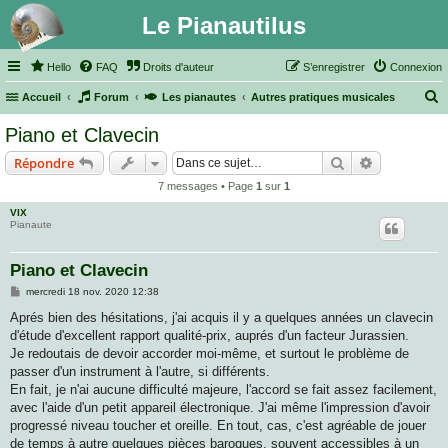
Le Pianautilus
Hello
FAQ
Droits d'auteur
S’enregistrer
Connexion
Accueil
Forum
Les pianautes
Autres pratiques musicales
e
Piano et Clavecin
c
Rechercher
Recherche 
Répondre
h
7 messages • Page
1
sur
1
e
VIX
r
Pianaute
c
h
Piano et Clavecin
e
M
mercredi 18 nov. 2020 12:38
e
r
s
Aprés bien des hésitations, j'ai acquis il y a quelques années un clavecin
s
d'étude d'excellent rapport qualité-prix, auprés d'un facteur Jurassien.
a
g
Je redoutais de devoir accorder moi-même, et surtout le problème de
e
passer d'un instrument à l'autre, si différents.
En fait, je n'ai aucune difficulté majeure, l'accord se fait assez facilement,
avec l'aide d'un petit appareil électronique. J'ai même l'impression d'avoir
progressé niveau toucher et oreille. En tout, cas, c'est agréable de jouer
de temps à autre quelques pièces baroques, souvent accessibles à un