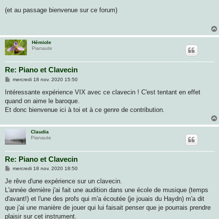
e
s
(et au passage bienvenue sur ce forum)
s
a
g
e
Hémiole
Pianaute
Re: Piano et Clavecin
M
mercredi 18 nov. 2020 15:50
e
s
Intéressante expérience VIX avec ce clavecin ! C'est tentant en effet
s
quand on aime le baroque.
a
g
Et donc bienvenue ici à toi et à ce genre de contribution.
e
Claudia
Pianaute
Re: Piano et Clavecin
M
mercredi 18 nov. 2020 18:50
e
s
Je rêve d'une expérience sur un clavecin.
s
L'année dernière j'ai fait une audition dans une école de musique (temps
a
g
d'avant!) et l'une des profs qui m'a écoutée (je jouais du Haydn) m'a dit
e
que j'ai une manière de jouer qui lui faisait penser que je pourrais prendre
plaisir sur cet instrument.