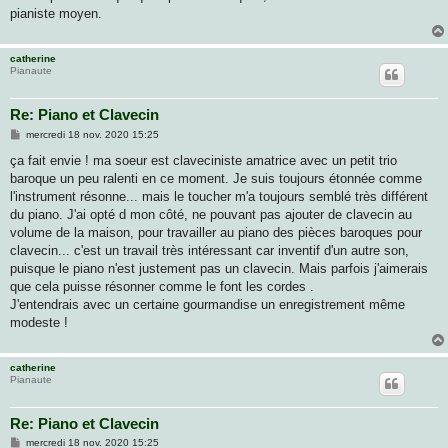
pianiste moyen.
catherine
Pianaute
Re: Piano et Clavecin
M
mercredi 18 nov. 2020 15:25
e
s
ça fait envie ! ma soeur est claveciniste amatrice avec un petit trio
s
baroque un peu ralenti en ce moment. Je suis toujours étonnée comme
a
g
l'instrument résonne... mais le toucher m'a toujours semblé très différent
e
du piano. J'ai opté d mon côté, ne pouvant pas ajouter de clavecin au
volume de la maison, pour travailler au piano des pièces baroques pour
clavecin... c'est un travail très intéressant car inventif d'un autre son,
puisque le piano n'est justement pas un clavecin. Mais parfois j'aimerais
que cela puisse résonner comme le font les cordes .
J'entendrais avec un certaine gourmandise un enregistrement même
modeste !
catherine
Pianaute
Re: Piano et Clavecin
M
mercredi 18 nov. 2020 15:25