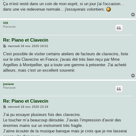
Ça m'est resté dans un coin de mon esprit, si un jour j'ai l'occasion...
dans une vie redevenue normale... j'essayerais volontiers.
VIX
Pianaute
Re: Piano et Clavecin
M
mercredi 18 nov. 2020 19:01
e
s
C'est possible de visiter certains ateliers de facteurs de clavecins, liste
s
sur le site Clavecins en France; j'avais été trés bien reçu par Mme
a
g
Argellies à Montpellier, qui a toute une gamme à présenter. J'ai acheté
e
ailleurs, mais c'est un excellent souvenir.
josiane
Pianaute
Re: Piano et Clavecin
M
mercredi 18 nov. 2020 23:19
e
s
J’ai pu essayer plusieurs fois des clavecins.
s
Le toucher m’a beaucoup déroutée. J’avais l’impression d’avoir des
a
g
énormes mains sur un instrument très fragile.
e
J’aime écouter de la musique baroque mais je crois que je me lasserai