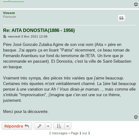
Vincent
Pianaute
Re: AITA DONOSTIA(1886 - 1956)
M
mercredi 3 févr. 2021 12:08
e
s
Père José Gonzalo Zulaika Agirre de son vrai nom (Aita = père en
s
basque. J'ai appris ça en lisant "Patria" récemment, ce beau roman de
a
g
Fernando Aramburu sur fond du terrorisme de l'ETA. Un livre que je
e
recommande en passant). Et Donostia, c'est la ville de Saint-Sébastien
en basque.
Vraiment très sympa, des pièces très variées que j'aime beaucoup.
Certaines très épurées m'ont véritablement charmé. La 1ère fait beaucoup
penser à une variation sur
Ah ! Vous dirais-je maman
..., mais comme elle
s'intitule "Improvisation", j'imagine que c'en est une sur ce thème,
justement.
Merci pour la découverte.
Répondre
2 messages • Page
1
sur
1