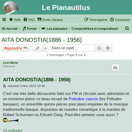
Le Pianautilus
Hello
FAQ
Droits d'auteur
S’enregistrer
Connexion
Accueil
Forum
Les pianautes
Compositrices et compositeurs
e
AITA DONOSTIA(1886 - 1956)
c
Rechercher
Recherche 
Répondre
h
2 messages • Page
1
sur
1
e
Line-Marie
r
Pianaute
c
h
AITA DONOSTIA(1886 - 1956)
e
M
mercredi 3 févr. 2021 10:36
e
r
s
C'est une très belle découverte faite sur PM et j'écoute avec admiration et
s
un immense plaisir ce beau recueil de
Preludios vascos
(les Préludes
a
g
basques), un ensemble quinze pièces pour piano inspirées de la musique
e
traditionnelle basque, disposées de manière romantique à la manière de
Robert Schumann ou Edvard Grieg. Peut-être aimerez vous aussi ?
15 préludes