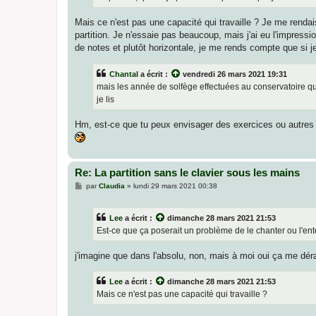
Mais ce n'est pas une capacité qui travaille ? Je me renda
partition. Je n'essaie pas beaucoup, mais j'ai eu l'impressio
de notes et plutôt horizontale, je me rends compte que si j
Chantal
a écrit :
vendredi 26 mars 2021 19:31
mais les année de solfège effectuées au conservatoire quan
je lis
Hm, est-ce que tu peux envisager des exercices ou autres 
Re: La partition sans le clavier sous les mains
M
par
Claudia
»
lundi 29 mars 2021 00:38
e
s
s
Lee
a écrit :
dimanche 28 mars 2021 21:53
a
g
Est-ce que ça poserait un problème de le chanter ou l'en
e
j'imagine que dans l'absolu, non, mais à moi oui ça me dérange
Lee
a écrit :
dimanche 28 mars 2021 21:53
Mais ce n'est pas une capacité qui travaille ?