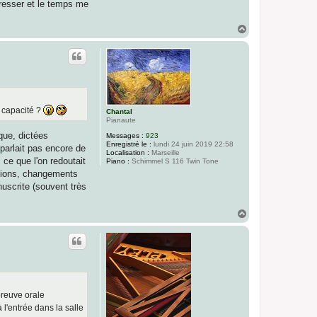
gresser et le temps me
H
a
u
t
e capacité ?
Chantal
Pianaute
ique, dictées
Messages :
923
Enregistré le :
lundi 24 juin 2019 22:58
parlait pas encore de
Localisation :
Marseille
 ce que l'on redoutait
Piano :
Schimmel S 116 Twin Tone
ations, changements
nuscrite (souvent très
H
a
u
t
preuve orale
l'entrée dans la salle