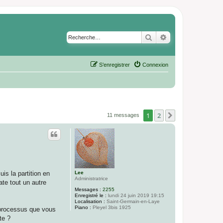
Rechercher
Recherche avancé
S’enregistrer
Connexion
1
2
Suivante
11 messages
Lee
s la partition en
Administratrice
ate tout un autre
Messages :
2255
Enregistré le :
lundi 24 juin 2019 19:15
Localisation :
Saint-Germain-en-Laye
Piano :
Pleyel 3bis 1925
n processus que vous
te ?