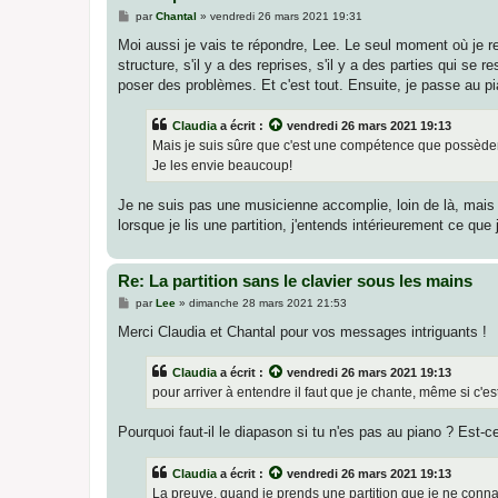
M
par
Chantal
»
vendredi 26 mars 2021 19:31
e
s
Moi aussi je vais te répondre, Lee. Le seul moment où je r
s
structure, s'il y a des reprises, s'il y a des parties qui 
a
g
poser des problèmes. Et c'est tout. Ensuite, je passe au p
e
Claudia
a écrit :
vendredi 26 mars 2021 19:13
Mais je suis sûre que c'est une compétence que possèdent l
Je les envie beaucoup!
Je ne suis pas une musicienne accomplie, loin de là, mais 
lorsque je lis une partition, j'entends intérieurement ce que 
Re: La partition sans le clavier sous les mains
M
par
Lee
»
dimanche 28 mars 2021 21:53
e
s
Merci Claudia et Chantal pour vos messages intriguants !
s
a
g
Claudia
a écrit :
vendredi 26 mars 2021 19:13
e
pour arriver à entendre il faut que je chante, même si c'es
Pourquoi faut-il le diapason si tu n'es pas au piano ? Est-
Claudia
a écrit :
vendredi 26 mars 2021 19:13
La preuve, quand je prends une partition que je ne conna