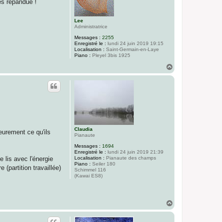
ès répandue !
Lee
Administratrice
Messages :
2255
Enregistré le :
lundi 24 juin 2019 19:15
Localisation :
Saint-Germain-en-Laye
Piano :
Pleyel 3bis 1925
H
a
u
t
Claudia
eurement ce qu'ils
Pianaute
Messages :
1694
Enregistré le :
lundi 24 juin 2019 21:39
Localisation :
Pianaute des champs
 lis avec l'énergie
Piano :
Seiler 180
(partition travaillée)
Schimmel 116
(Kawai ES8)
H
a
u