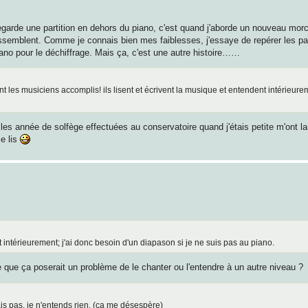
egarde une partition en dehors du piano, c'est quand j'aborde un nouveau mor
se ressemblent. Comme je connais bien mes faiblesses, j'essaye de repérer les 
iano pour le déchiffrage. Mais ça, c'est une autre histoire……
es musiciens accomplis! ils lisent et écrivent la musique et entendent intérieureme
les année de solfège effectuées au conservatoire quand j'étais petite m'ont la
je lis
t intérieurement; j'ai donc besoin d'un diapason si je ne suis pas au piano.
ce que ça poserait un problème de le chanter ou l'entendre à un autre niveau ?
is pas, je n'entends rien. (ça me désespère)