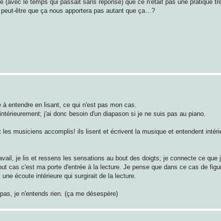
 (avec le temps qui passait sans réponse) que ce n'était pas une pratique tr
t peut-être que ça nous apportera pas autant que ça…?
e à entendre en lisant, ce qui n'est pas mon cas.
 intérieurement; j'ai donc besoin d'un diapason si je ne suis pas au piano.
es musiciens accomplis! ils lisent et écrivent la musique et entendent intéri
vail, je lis et ressens les sensations au bout des doigts; je connecte ce que je
t cas c'est ma porte d'entrée à la lecture. Je pense que dans ce cas de figure 
une écoute intérieure qui surgirait de la lecture.
 pas, je n'entends rien. (ça me désespère)