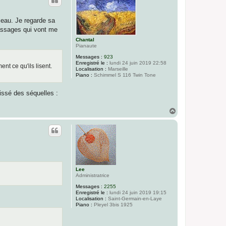
t
ceau. Je regarde sa
passages qui vont me
Chantal
Pianaute
Messages :
923
Enregistré le :
lundi 24 juin 2019 22:58
nt ce qu'ils lisent.
Localisation :
Marseille
Piano :
Schimmel S 116 Twin Tone
issé des séquelles :
H
a
u
t
Lee
Administratrice
Messages :
2255
Enregistré le :
lundi 24 juin 2019 19:15
Localisation :
Saint-Germain-en-Laye
Piano :
Pleyel 3bis 1925