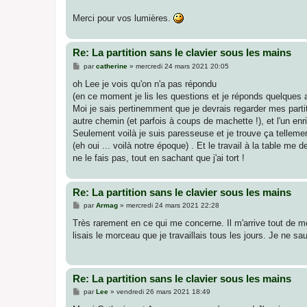
Merci pour vos lumières.
Re: La partition sans le clavier sous les mains
M
par
catherine
»
mercredi 24 mars 2021 20:05
e
s
oh Lee je vois qu'on n'a pas répondu
s
(en ce moment je lis les questions et je réponds quelques 
a
g
Moi je sais pertinemment que je devrais regarder mes parti
e
autre chemin (et parfois à coups de machette !), et l'un enr
Seulement voilà je suis paresseuse et je trouve ça tellement 
(eh oui ... voilà notre époque) . Et le travail à la table m
ne le fais pas, tout en sachant que j'ai tort !
Re: La partition sans le clavier sous les mains
M
par
Armag
»
mercredi 24 mars 2021 22:28
e
s
Très rarement en ce qui me concerne. Il m'arrive tout de m
s
lisais le morceau que je travaillais tous les jours. Je ne s
a
g
e
Re: La partition sans le clavier sous les mains
M
par
Lee
»
vendredi 26 mars 2021 18:49
e