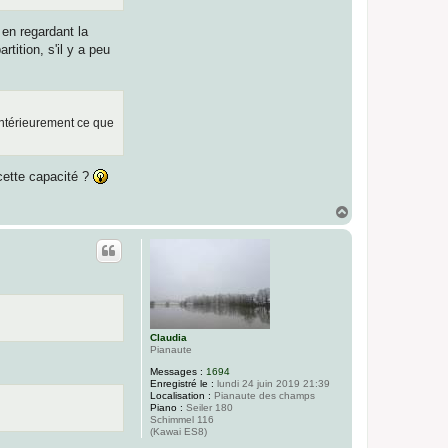
en regardant la
tition, s'il y a peu
 intérieurement ce que
cette capacité ?
H
a
u
t
Claudia
Pianaute
Messages :
1694
Enregistré le :
lundi 24 juin 2019 21:39
Localisation :
Pianaute des champs
Piano :
Seiler 180
Schimmel 116
(Kawai ES8)