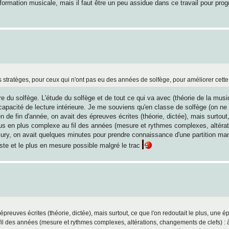
 formation musicale, mais il faut être un peu assidue dans ce travail pour pro
 stratèges, pour ceux qui n'ont pas eu des années de solfège, pour améliorer cett
ire du solfège. L'étude du solfège et de tout ce qui va avec (théorie de la mus
pacité de lecture intérieure. Je me souviens qu'en classe de solfège (on ne 
de fin d'année, on avait des épreuves écrites (théorie, dictée), mais surtout,
 plus en plus complexe au fil des années (mesure et rythmes complexes, altér
e jury, on avait quelques minutes pour prendre connaissance d'une partition ma
 juste et le plus en mesure possible malgré le trac
preuves écrites (théorie, dictée), mais surtout, ce que l'on redoutait le plus, une é
fil des années (mesure et rythmes complexes, altérations, changements de clefs) : à 