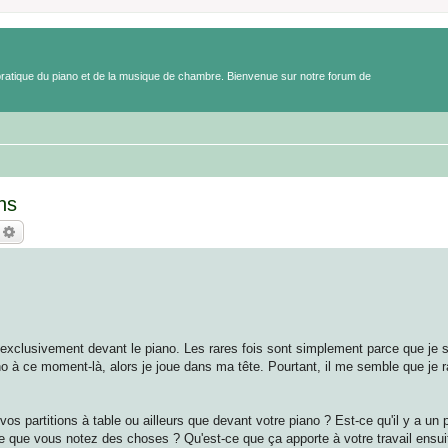
a pratique du piano et de la musique de chambre. Bienvenue sur notre forum de
ns
echercher
Recherche avancée
clusivement devant le piano. Les rares fois sont simplement parce que je sui
o à ce moment-là, alors je joue dans ma tête. Pourtant, il me semble que je r
os partitions à table ou ailleurs que devant votre piano ? Est-ce qu'il y a u
 que vous notez des choses ? Qu'est-ce que ça apporte à votre travail ensui