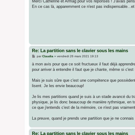
s
Merci Catherine et Armag pour vos réponses ! J'avais pensé
s
En ce cas là, apparemment ce n'est pas indispensable...e
a
g
e
Re: La partition sans le clavier sous les mains
M
par
Claudia
»
vendredi 26 mars 2021 19:13
e
s
à mon avis pour que ce soit fructueux il faut déjà apprendr
s
pour arriver à entendre il faut que je chante, même si c'est
a
g
e
Mais je suis sûre que c'est une compétence que possèdent l
lisent. Je les envie beaucoup!
Je lis mes partitions quand je suis à un stade avancé du tra
physique, je lis donc beaucoup de manière rythmique, en tou
ce que j'entends c'est de la mémoire, ce n'est pas vraiment 
La preuve, quand je prends une partition que je ne connais
Re: La partition sans le clavier sous les mains