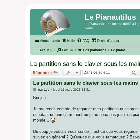
Le Pianautilus
Le Pianautilus est un site dédié à l
piano
Accès rapide
Hello
FAQ
Droits d'auteur
Accueil
Forum
Les pianautes
Le piano
La partition sans le clavier sous les mai
R
Répondre
La partition sans le clavier sous les mains
M
par
Lee
»
jeudi 11 mars 2021 18:51
e
s
Bonjour,
s
a
g
Je me rends compte de regarder mes partitions quasiment ex
e
écoutant un enregistrement ou je ne peux pas jouer du pian
monde…
Du coup je voulais vous sonder : est-ce que vous regarder v
suivez en général ? Qu'est-ce que vous remarquez ? Est-ce