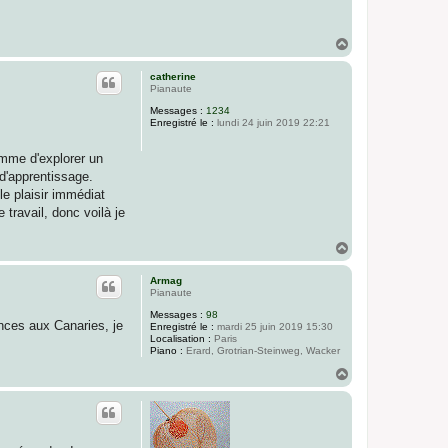
H
a
u
catherine
t
Pianaute
Messages :
1234
Enregistré le :
lundi 24 juin 2019 22:21
omme d'explorer un
 d'apprentissage.
le plaisir immédiat
 travail, donc voilà je
H
a
u
Armag
t
Pianaute
Messages :
98
ances aux Canaries, je
Enregistré le :
mardi 25 juin 2019 15:30
Localisation :
Paris
Piano :
Erard, Grotrian-Steinweg, Wacker
H
a
u
t