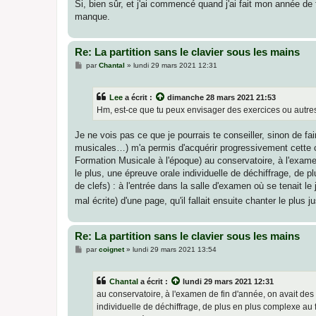
Si, bien sûr, et j'ai commencé quand j'ai fait mon année de
manque.
Re: La partition sans le clavier sous les mains
M
par
Chantal
»
lundi 29 mars 2021 12:31
e
s
s
Lee
a écrit :
dimanche 28 mars 2021 21:53
a
g
Hm, est-ce que tu peux envisager des exercices ou autres
e
Je ne vois pas ce que je pourrais te conseiller, sinon de fa
musicales…) m'a permis d'acquérir progressivement cette ca
Formation Musicale à l'époque) au conservatoire, à l'examen 
le plus, une épreuve orale individuelle de déchiffrage, de
de clefs) : à l'entrée dans la salle d'examen où se tenait l
mal écrite) d'une page, qu'il fallait ensuite chanter le plus
Re: La partition sans le clavier sous les mains
M
par
coignet
»
lundi 29 mars 2021 13:54
e
s
s
Chantal
a écrit :
lundi 29 mars 2021 12:31
a
g
au conservatoire, à l'examen de fin d'année, on avait des é
e
individuelle de déchiffrage, de plus en plus complexe au 