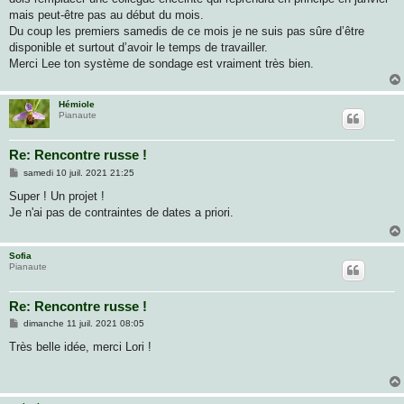
a
g
mais peut-être pas au début du mois.
e
Du coup les premiers samedis de ce mois je ne suis pas sûre d’être
disponible et surtout d’avoir le temps de travailler.
Merci Lee ton système de sondage est vraiment très bien.
Hémiole
Pianaute
Re: Rencontre russe !
M
samedi 10 juil. 2021 21:25
e
s
Super ! Un projet !
s
Je n'ai pas de contraintes de dates a priori.
a
g
e
Sofia
Pianaute
Re: Rencontre russe !
M
dimanche 11 juil. 2021 08:05
e
s
Très belle idée, merci Lori !
s
a
g
e