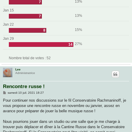
13%
7
Jan 15
13%
7
Jan 22
15%
8
Jan 29
27%
14
Nombre total de votes :
52
Lee
Administratrice
Rencontre russe !
M
samedi 10 juil. 2021 18:27
e
s
Pour continuer nos discussions sur le fil Conservatoire Rachmaninoff, je
s
vous propose une rencontre russe en novembre ou janvier, assez en
a
g
avance pour préparer de jouer la belle musique russe !
e
Nous pourrions jouer dans un studio ou une salle que je me charge à
trouver puis déplacer et dîner à la Cantine Russe dans le Conservatoire