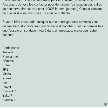
Rachmaninoff. Si le Conservatoire peut être visité, ça serait aussi
l'occasion. Je vais les contacter pour demander. (La location des salles
de conservatoire est trop cher, 1000€ la demi-journée.) Chaque pianiste
peut jouer une oeuvre russe + ce qui leur chante.
Si cette idée vous parle, indiquer sur le sondage quels samedis vous
conviennent. (Le restaurant est fermé le dimanche.) C'est le premier fois
que j'essaie un sondage intégré dans un message, merci pour votre
patience.
---
Participants
Josiane
Pianissimo
Hémiole
Sofia
JPS
Midas
Agnès
moi
Floyer
Vincent ?
Yaka ?
Claudia ?