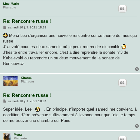
Line-Marie
Pianaute
Re: Rencontre russe !
M
samedi 10 juil. 2021 18:32
e
s
Merci Lee d'organiser une nouvelle rencontre sur ce thème de musique
s
russe !
a
g
J' ai voté pour les deux samedis où je peux me rendre disponible
e
J'hésite entre travailler encore, c'est à dire reprendre la sonate n°3 de
Kabalevski ou reprendre un ou deux mouvement de la sonate de
Bortkiewicz...
Chantal
Pianaute
Re: Rencontre russe !
M
samedi 10 juil. 2021 19:04
e
s
Super idée, Lee
. En principe, n'importe quel samedi me convient, à
s
condition d'être prévenue suffisamment à l'avance pour que j'aie le temps
a
g
de me trouver une chambre sur Paris.
e
Mona
Pianaute