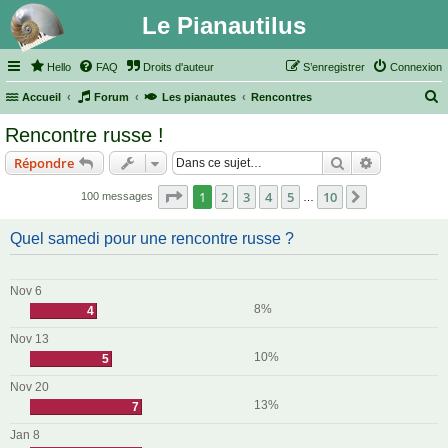
Le Pianautilus
Hello
FAQ
Droits d'auteur
S’enregistrer
Connexion
Accueil
Forum
Les pianautes
Rencontres
e
Rencontre russe !
c
Rechercher
Recherche 
Répondre
h
e
Page
1
sur
10
1
2
3
4
5
10
Suivante
100 messages
…
r
Quel samedi pour une rencontre russe ?
c
h
e
Nov 6
8%
4
r
Nov 13
10%
5
Nov 20
13%
7
Jan 8