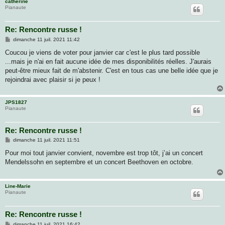
catherine
Pianaute
Re: Rencontre russe !
M
dimanche 11 juil. 2021 11:42
e
s
Coucou je viens de voter pour janvier car c'est le plus tard possible
s
...mais je n'ai en fait aucune idée de mes disponibilités réelles. J'aurais
a
g
peut-être mieux fait de m'abstenir. C'est en tous cas une belle idée que je
e
rejoindrai avec plaisir si je peux !
JPS1827
Pianaute
Re: Rencontre russe !
M
dimanche 11 juil. 2021 11:51
e
s
Pour moi tout janvier convient, novembre est trop tôt, j’ai un concert
s
Mendelssohn en septembre et un concert Beethoven en octobre.
a
g
e
Line-Marie
Pianaute
Re: Rencontre russe !
M
dimanche 11 juil. 2021 16:42