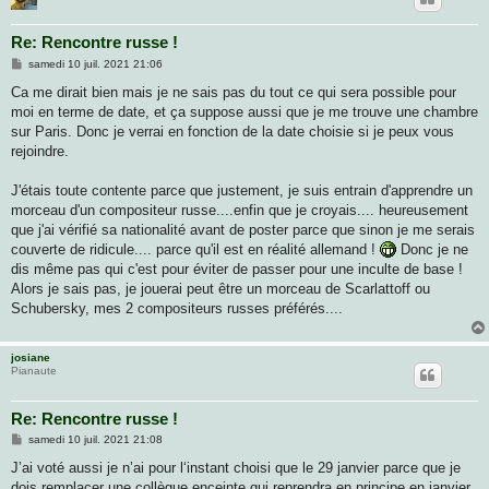
Re: Rencontre russe !
M
samedi 10 juil. 2021 21:06
e
s
Ca me dirait bien mais je ne sais pas du tout ce qui sera possible pour
s
moi en terme de date, et ça suppose aussi que je me trouve une chambre
a
g
sur Paris. Donc je verrai en fonction de la date choisie si je peux vous
e
rejoindre.
J'étais toute contente parce que justement, je suis entrain d'apprendre un
morceau d'un compositeur russe....enfin que je croyais.... heureusement
que j'ai vérifié sa nationalité avant de poster parce que sinon je me serais
couverte de ridicule.... parce qu'il est en réalité allemand !
Donc je ne
dis même pas qui c'est pour éviter de passer pour une inculte de base !
Alors je sais pas, je jouerai peut être un morceau de Scarlattoff ou
Schubersky, mes 2 compositeurs russes préférés....
josiane
Pianaute
Re: Rencontre russe !
M
samedi 10 juil. 2021 21:08
e
s
J’ai voté aussi je n’ai pour l‘instant choisi que le 29 janvier parce que je
s
dois remplacer une collègue enceinte qui reprendra en principe en janvier