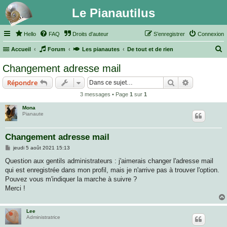
Le Pianautilus
Hello
FAQ
Droits d'auteur
S’enregistrer
Connexion
Accueil
Forum
Les pianautes
De tout et de rien
e
Changement adresse mail
c
Rechercher
Recherche 
Répondre
h
3 messages • Page
1
sur
1
e
Mona
r
Pianaute
c
h
Changement adresse mail
e
M
jeudi 5 août 2021 15:13
e
r
s
Question aux gentils administrateurs : j'aimerais changer l'adresse mail
s
qui est enregistrée dans mon profil, mais je n'arrive pas à trouver l'option.
a
g
Pouvez vous m'indiquer la marche à suivre ?
e
Merci !
Lee
Administratrice