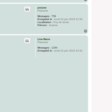
a
u
josiane
t
Pianaute
Messages :
758
Enregistré le :
lundi 24 juin 2019 21:50
Localisation :
Puy de dome
Prénom :
Josiane
H
a
u
Line-Marie
t
Pianaute
Messages :
1294
Enregistré le :
lundi 24 juin 2019 22:52