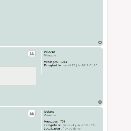
H
a
u
Vincent
t
Pianaute
Messages :
1344
Enregistré le :
mardi 25 juin 2019 01:10
H
a
u
josiane
t
Pianaute
Messages :
758
Enregistré le :
lundi 24 juin 2019 21:50
Localisation :
Puy de dome