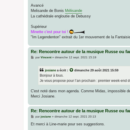
Avancé
Melisande de Bonis
Mélisande
La cathédrale engloutie de Debussy
Supérieur
Minette c'est pour toi !
"Im Legendenton" extrait du 1er mouvement de la Fantais
Re: Rencontre autour de la musique Russe ou fa
M
par
Vincent
»
dimanche 12 sept. 2021 15:19
e
s
s
josiane
a écrit :
dimanche 29 août 2021 15:59
a
g
Bonjour à tous.
e
Je vous propose pour l’an prochain : premier week-end de
C'est noté dans mon agenda. Comme Midas, impossible de co
Merci Josiane.
Re: Rencontre autour de la musique Russe ou fa
M
par
josiane
»
dimanche 12 sept. 2021 20:13
e
s
Et merci à Line-marie pour ses suggestions.
s