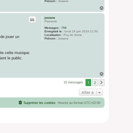
Prénom :
Josiane
H
a
u
josiane
t
Pianaute
Messages :
758
Enregistré le :
lundi 24 juin 2019 21:50
Localisation :
Puy de dome
 de jouer un
Prénom :
Josiane
ute cette musique.
ent le public.
H
a
1
2
u
Suivante
15 messages
t
Aller à
Supprimer les cookies
Heures au format
UTC+02:00