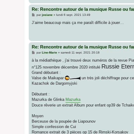
Re: Rencontre autour de la musique Russe ou fa
M
par
josiane
»
lundi 6 sept. 2021 13:49
e
s
J’aime beaucoup mais ça me paraît difficile à jouer…
s
a
g
e
Re: Rencontre autour de la musique Russe ou fa
M
par
Line-Marie
»
samedi 11 sept. 2021 20:18
e
s
à la médiathèque , j'ai trouvé deux numéros de la revue P
s
Russie Etern
n°125 novembre décembre 2020 intitulé
a
g
Grand débutant :
e
Valse de Maikapar
un très joli déchiffrage pour 
Kazachok de Dargomyjski
Débutant :
Mazurka de Glinka
Mazurka
Douce rêverie un extrait Album pour enfant op39 de Tchaik
Moyen
Berceuse de la poupée de Liapounov
Simple confession de Cui
Romance extrait de 3 pièces op 15 de Rimski-Korsakov