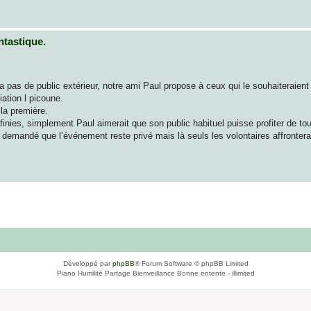
ntastique.
 pas de public extérieur, notre ami Paul propose à ceux qui le souhaiteraient
ation l picoune.
la première.
inies, simplement Paul aimerait que son public habituel puisse profiter de to
 demandé que l’événement reste privé mais là seuls les volontaires affronterai
Développé par
phpBB
® Forum Software © phpBB Limited
Piano Humilité Partage Bienveillance Bonne entente - illimited