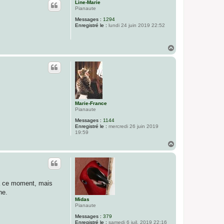
Line-Marie
t
Pianaute
Messages :
1294
Enregistré le :
lundi 24 juin 2019 22:52
H
a
u
t
Marie-France
Pianaute
Messages :
1144
Enregistré le :
mercredi 26 juin 2019
19:59
H
a
u
t
 à ce moment, mais
ne.
Midas
Pianaute
Messages :
379
Enregistré le :
samedi 6 juil. 2019 22:16