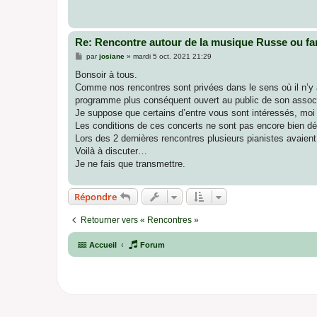
a
g
e
Re: Rencontre autour de la musique Russe ou fa
M
par
josiane
»
mardi 5 oct. 2021 21:29
e
s
Bonsoir à tous.
s
Comme nos rencontres sont privées dans le sens où il n’y a
a
g
programme plus conséquent ouvert au public de son associ
e
Je suppose que certains d’entre vous sont intéressés, moi 
Les conditions de ces concerts ne sont pas encore bien déf
Lors des 2 dernières rencontres plusieurs pianistes avaient
Voilà à discuter…
Je ne fais que transmettre.
Répondre
Retourner vers « Rencontres »
Accueil
Forum