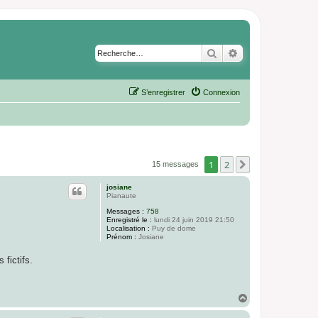
Rechercher
Recherche avancé
S’enregistrer
Connexion
1
2
Suivante
15 messages
josiane
Pianaute
Messages :
758
Enregistré le :
lundi 24 juin 2019 21:50
Localisation :
Puy de dome
Prénom :
Josiane
 fictifs.
H
a
u