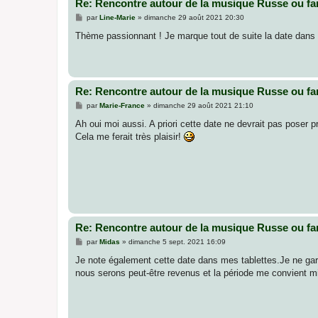
Re: Rencontre autour de la musique Russe ou fa
M
par
Line-Marie
»
dimanche 29 août 2021 20:30
e
s
Thème passionnant ! Je marque tout de suite la date dan
s
a
g
e
Re: Rencontre autour de la musique Russe ou fa
M
par
Marie-France
»
dimanche 29 août 2021 21:10
e
s
Ah oui moi aussi. A priori cette date ne devrait pas poser 
s
Cela me ferait très plaisir!
a
g
e
Re: Rencontre autour de la musique Russe ou fa
M
par
Midas
»
dimanche 5 sept. 2021 16:09
e
s
Je note également cette date dans mes tablettes.Je ne gar
s
nous serons peut-être revenus et la période me convient mi
a
g
e