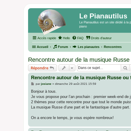
Le Pianautilus
Le Pianautilus est un site dédié à l
piano
Accès rapide
Hello
FAQ
Droits d'auteur
Accueil
Forum
Les pianautes
Rencontres
Rencontre autour de la musique Russe 
R
Répondre
Rencontre autour de la musique Russe ou f
M
par
josiane
»
dimanche 29 août 2021 15:59
e
s
Bonjour à tous.
s
Je vous propose pour l’an prochain : premier week-end de ju
a
g
2 thèmes pour cette rencontre pour que tout le monde puis
e
La musique Russe d’une part et le fantastique d’autre part.
On a encore le temps, je vous espère nombreux!