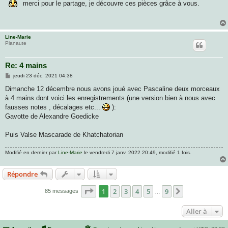
s
merci pour le partage, je découvre ces pièces grâce à vous.
s
a
g
e
Line-Marie
Pianaute
Re: 4 mains
M
jeudi 23 déc. 2021 04:38
e
s
Dimanche 12 décembre nous avons joué avec Pascaline deux morceaux
s
à 4 mains dont voici les enregistrements (une version bien à nous avec
a
g
fausses notes , décalages etc...
):
e
Gavotte de Alexandre Goedicke
Puis Valse Mascarade de Khatchatorian
Modifié en dernier par
Line-Marie
le vendredi 7 janv. 2022 20:49, modifié 1 fois.
Répondre
Page
1
sur
9
1
2
3
4
5
9
Suivante
85 messages
…
Aller à