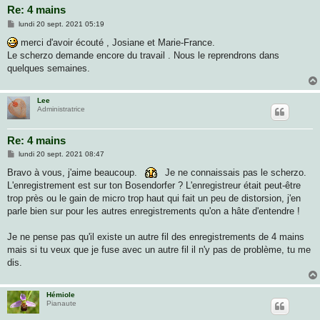
Re: 4 mains
M
lundi 20 sept. 2021 05:19
e
s
merci d'avoir écouté , Josiane et Marie-France.
s
Le scherzo demande encore du travail . Nous le reprendrons dans
a
g
quelques semaines.
e
Lee
Administratrice
Re: 4 mains
M
lundi 20 sept. 2021 08:47
e
s
Bravo à vous, j'aime beaucoup.
Je ne connaissais pas le scherzo.
s
L'enregistrement est sur ton Bosendorfer ? L'enregistreur était peut-être
a
g
trop près ou le gain de micro trop haut qui fait un peu de distorsion, j'en
e
parle bien sur pour les autres enregistrements qu'on a hâte d'entendre !
Je ne pense pas qu'il existe un autre fil des enregistrements de 4 mains
mais si tu veux que je fuse avec un autre fil il n'y pas de problème, tu me
dis.
Hémiole
Pianaute