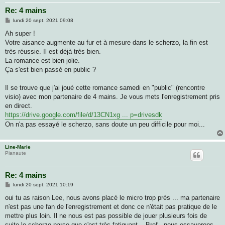
Re: 4 mains
M
lundi 20 sept. 2021 09:08
e
s
Ah super !
s
Votre aisance augmente au fur et à mesure dans le scherzo, la fin est
a
g
très réussie. Il est déjà très bien.
e
La romance est bien jolie.
Ça s'est bien passé en public ?
Il se trouve que j'ai joué cette romance samedi en "public" (rencontre
visio) avec mon partenaire de 4 mains. Je vous mets l'enregistrement pris
en direct.
https://drive.google.com/file/d/13CN1xg ... p=drivesdk
On n'a pas essayé le scherzo, sans doute un peu difficile pour moi...
Line-Marie
Pianaute
Re: 4 mains
M
lundi 20 sept. 2021 10:19
e
s
oui tu as raison Lee, nous avons placé le micro trop près ... ma partenaire
s
n'est pas une fan de l'enregistrement et donc ce n'était pas pratique de le
a
g
mettre plus loin. Il ne nous est pas possible de jouer plusieurs fois de
e
suite le scherzo parce que c'est très fatiguant... Bref , nous essayerons