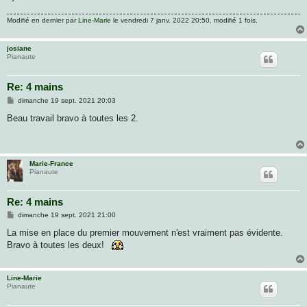
Modifié en dernier par
Line-Marie
le vendredi 7 janv. 2022 20:50, modifié 1 fois.
josiane
Pianaute
Re: 4 mains
M
dimanche 19 sept. 2021 20:03
e
s
Beau travail bravo à toutes les 2.
s
a
g
e
Marie-France
Pianaute
Re: 4 mains
M
dimanche 19 sept. 2021 21:00
e
s
La mise en place du premier mouvement n'est vraiment pas évidente.
s
Bravo à toutes les deux!
a
g
e
Line-Marie
Pianaute