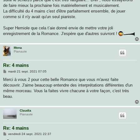
de faire mieux la prochaine fois matériellement et musicalement.
La difficulté du 4 mains c'est d'être parfaitement ensemble, de jouer
comme si il n'y avait qu'un seul pianiste.
Super Hemiole que cela t’aie donné envie de mettre votre joli
enregistrement de la Romance. J'espère que d'autres suivront !
Mona
Pianaute
Re: 4 mains
M
mardi 21 sept. 2021 07:05
e
s
Merci à vous 2 pour cette belle Romance que vous m'avez faite
s
découvrir. J'aime beaucoup entendre des interprétations différentes d'un
a
g
même morceau. Vous la faites vivre chacune à votre façon, c'est très
e
beau.
Claudia
Pianaute
Re: 4 mains
M
vendredi 24 sept. 2021 22:37
e