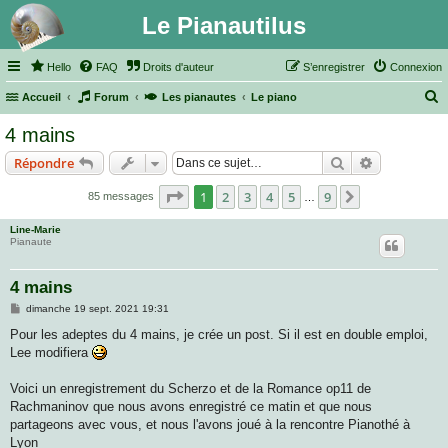
Le Pianautilus
Hello
FAQ
Droits d'auteur
S’enregistrer
Connexion
Accueil
Forum
Les pianautes
Le piano
e
4 mains
c
Rechercher
Recherche 
Répondre
h
e
Page
1
sur
9
1
2
3
4
5
9
Suivante
85 messages
…
r
Line-Marie
c
Pianaute
h
4 mains
e
M
dimanche 19 sept. 2021 19:31
r
e
s
Pour les adeptes du 4 mains, je crée un post. Si il est en double emploi,
s
Lee modifiera
a
g
e
Voici un enregistrement du Scherzo et de la Romance op11 de
Rachmaninov que nous avons enregistré ce matin et que nous
partageons avec vous, et nous l'avons joué à la rencontre Pianothé à
Lyon