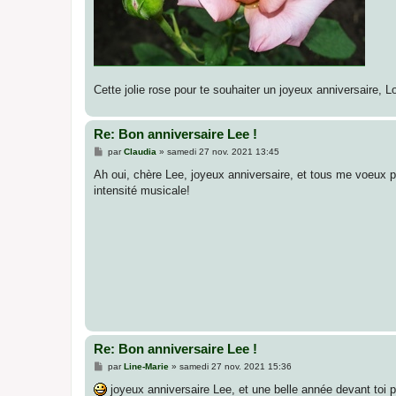
Cette jolie rose pour te souhaiter un joyeux anniversaire, Lor
Re: Bon anniversaire Lee !
M
par
Claudia
»
samedi 27 nov. 2021 13:45
e
s
Ah oui, chère Lee, joyeux anniversaire, et tous me voeux po
s
intensité musicale!
a
g
e
Re: Bon anniversaire Lee !
M
par
Line-Marie
»
samedi 27 nov. 2021 15:36
e
s
joyeux anniversaire Lee, et une belle année devant toi 