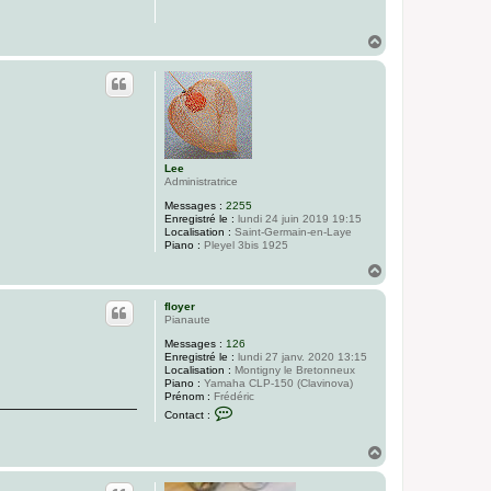
H
a
u
t
Lee
Administratrice
Messages :
2255
Enregistré le :
lundi 24 juin 2019 19:15
Localisation :
Saint-Germain-en-Laye
Piano :
Pleyel 3bis 1925
H
a
u
floyer
t
Pianaute
Messages :
126
Enregistré le :
lundi 27 janv. 2020 13:15
Localisation :
Montigny le Bretonneux
Piano :
Yamaha CLP-150 (Clavinova)
Prénom :
Frédéric
C
Contact :
o
n
t
H
a
a
c
u
t