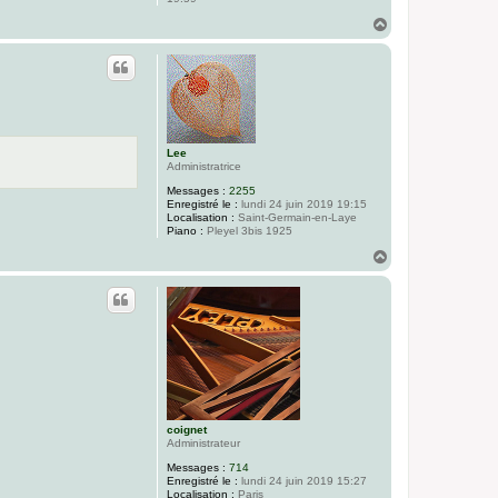
H
a
u
t
Lee
Administratrice
Messages :
2255
Enregistré le :
lundi 24 juin 2019 19:15
Localisation :
Saint-Germain-en-Laye
Piano :
Pleyel 3bis 1925
H
a
u
t
coignet
Administrateur
Messages :
714
Enregistré le :
lundi 24 juin 2019 15:27
Localisation :
Paris