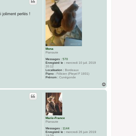
t
e
r
f
 joliment perlés !
l
o
y
e
r
Mona
Pianaute
Messages :
570
Enregistré le :
mercredi 10 juil. 2019
20:12
Localisation :
Bordeaux
Piano :
Félicien (Pleyel F 1931)
Prénom :
Cunégonde
H
a
u
t
Marie-France
Pianaute
Messages :
1144
Enregistré le :
mercredi 26 juin 2019
19:59