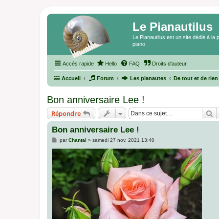
Le Pianautilus
Le Pianautilus est un site dédié à l
piano
Accès rapide
Hello
FAQ
Droits d'auteur
Accueil
Forum
Les pianautes
De tout et de rien
Bon anniversaire Lee !
R
Répondre
Bon anniversaire Lee !
M
par
Chantal
»
samedi 27 nov. 2021 13:40
e
s
s
a
g
e