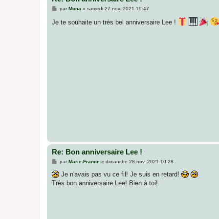
M
par
Mona
»
samedi 27 nov. 2021 19:47
e
s
Je te souhaite un très bel anniversaire Lee !
s
a
g
e
Re: Bon anniversaire Lee !
M
par
Marie-France
»
dimanche 28 nov. 2021 10:28
e
s
Je n'avais pas vu ce fil! Je suis en retard!
s
Très bon anniversaire Lee! Bien à toi!
a
g
e