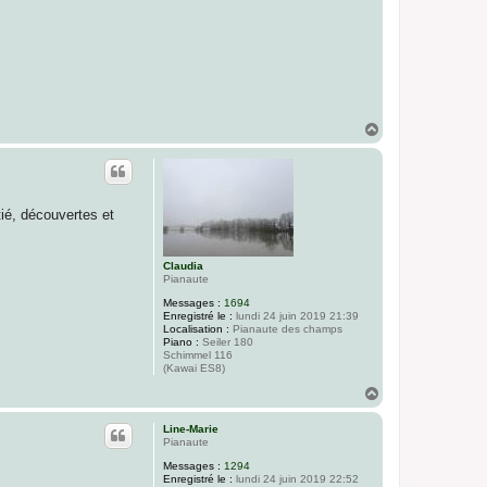
H
a
u
t
tié, découvertes et
Claudia
Pianaute
Messages :
1694
Enregistré le :
lundi 24 juin 2019 21:39
Localisation :
Pianaute des champs
Piano :
Seiler 180
Schimmel 116
(Kawai ES8)
H
a
u
Line-Marie
t
Pianaute
Messages :
1294
Enregistré le :
lundi 24 juin 2019 22:52