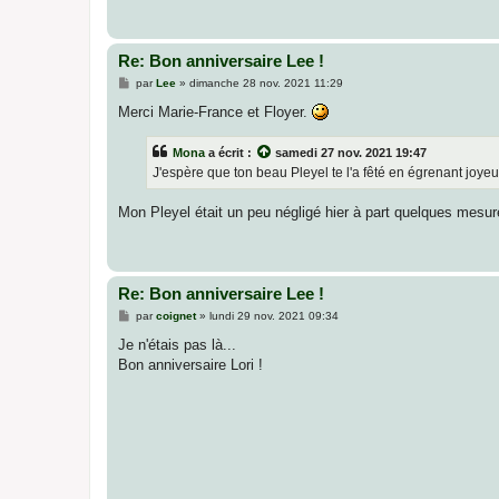
Re: Bon anniversaire Lee !
M
par
Lee
»
dimanche 28 nov. 2021 11:29
e
s
Merci Marie-France et Floyer.
s
a
g
Mona
a écrit :
samedi 27 nov. 2021 19:47
e
J'espère que ton beau Pleyel te l'a fêté en égrenant joyeu
Mon Pleyel était un peu négligé hier à part quelques mesu
Re: Bon anniversaire Lee !
M
par
coignet
»
lundi 29 nov. 2021 09:34
e
s
Je n'étais pas là...
s
Bon anniversaire Lori !
a
g
e