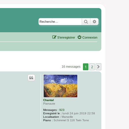
Rechercher
Recherche avancé
S’enregistrer
Connexion
1
2
Suivante
16 messages
Chantal
Pianaute
Messages :
923
Enregistré le :
lundi 24 juin 2019 22:58
Localisation :
Marseille
Piano :
Schimmel S 116 Twin Tone