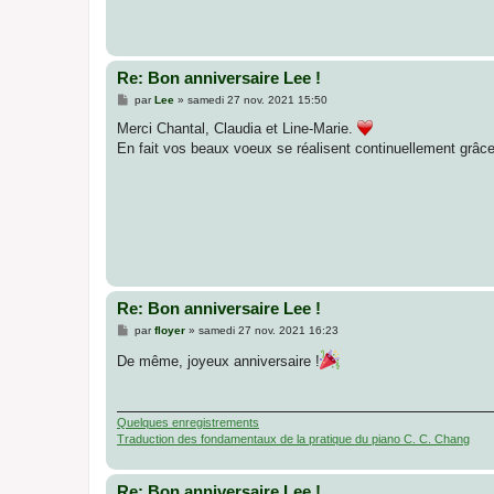
s
a
g
e
Re: Bon anniversaire Lee !
M
par
Lee
»
samedi 27 nov. 2021 15:50
e
s
Merci Chantal, Claudia et Line-Marie.
s
En fait vos beaux voeux se réalisent continuellement grâc
a
g
e
Re: Bon anniversaire Lee !
M
par
floyer
»
samedi 27 nov. 2021 16:23
e
s
De même, joyeux anniversaire !
s
a
g
e
Quelques enregistrements
Traduction des fondamentaux de la pratique du piano C. C. Chang
Re: Bon anniversaire Lee !