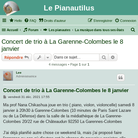
Le Pianautilus
Hello
FAQ
Droits d'auteur
S’enregistrer
Connexion
Accueil
Forum
Les pianautes
La musique dans tous ses états
e
Concert de trio à La Garenne-Colombes le 8
c
janvier
h
Rechercher
Recherche 
Répondre
e
4 messages • Page
1
sur
1
r
Lee
c
Administratrice
h
e
Concert de trio à La Garenne-Colombes le 8 janvier
r
M
vendredi 31 déc. 2021 17:55
e
s
Ma prof Nana Chikashua joue en trio ( piano, violon, violoncelle) samedi 8
s
janvier à 20h30 à Garenne-Colombes (10 minutes de Paris Saint Lazare
a
g
ou de La Défense) dans la salle de la médiathèque de La Garenne-
e
Colombes 20/22 rue de Châteaudun 92250 La Garennes-Colombes
J'ai déjà planifié autre chose ce weekend là, mais j'ai proposé faire