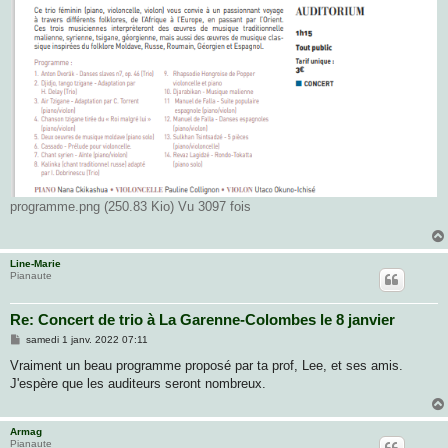
programme.png (250.83 Kio) Vu 3097 fois
Line-Marie
Pianaute
Re: Concert de trio à La Garenne-Colombes le 8 janvier
M
samedi 1 janv. 2022 07:11
e
s
Vraiment un beau programme proposé par ta prof, Lee, et ses amis.
s
J'espère que les auditeurs seront nombreux.
a
g
e
Armag
Pianaute