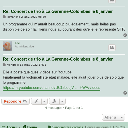
Re: Concert de trio à La Garenne-Colombes le 8 janvier
M
dimanche 2 janv. 2022 08:30
e
s
Un programme qui m'aurait beaucoup plu également, mais hélas pas
s
disponible ce soir là. Tiens nous au courant dès qu'elle le représente STP.
a
g
e
Lee
Administratrice
Re: Concert de trio à La Garenne-Colombes le 8 janvier
M
vendredi 14 janv. 2022 17:31
e
s
Elle a posté quelques vidéos sur Youtube.
s
Finalement la violoncelliste était malade, elle avait jouer plus de solo que
a
g
le programme
e
https://m.youtube.com/channel/UC18eccjV ... HWA/videos
Répondre
4 messages • Page
1
sur
1
Aller à
Accueil
Forum
Supprimer les cookies
Heures au format
UTC+02:00