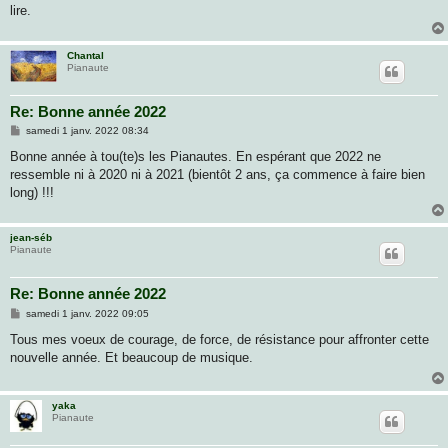
g
lire.
e
Chantal
Pianaute
Re: Bonne année 2022
M
samedi 1 janv. 2022 08:34
e
s
Bonne année à tou(te)s les Pianautes. En espérant que 2022 ne
s
ressemble ni à 2020 ni à 2021 (bientôt 2 ans, ça commence à faire bien
a
g
long) !!!
e
jean-séb
Pianaute
Re: Bonne année 2022
M
samedi 1 janv. 2022 09:05
e
s
Tous mes voeux de courage, de force, de résistance pour affronter cette
s
nouvelle année. Et beaucoup de musique.
a
g
e
yaka
Pianaute