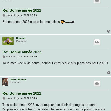
Re: Bonne année 2022
M
samedi 1 janv. 2022 07:13
e
s
Bonne année 2022 à tous les musiciens
s
a
g
e
Hémiole
Pianaute
Re: Bonne année 2022
M
samedi 1 janv. 2022 08:19
e
s
Tous mes voeux de santé, bonheur et musique aux pianautes pour 2022 !
s
a
g
e
Marie-France
Pianaute
Re: Bonne année 2022
M
samedi 1 janv. 2022 08:23
e
s
Très belle année 2022, avec toujours ce désir de progresser dans
s
l'expression de notre musicalité intérieure, et toujours ce plaisir de vous
a