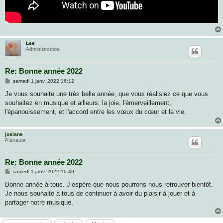
Lee
Administratrice
Re: Bonne année 2022
M
samedi 1 janv. 2022 16:12
e
s
Je vous souhaite une très belle année, que vous réalisiez ce que vous
s
souhaitez en musique et ailleurs, la joie, l'émerveillement,
a
g
l'épanouissement, et l'accord entre les vœux du cœur et la vie.
e
josiane
Pianaute
Re: Bonne année 2022
M
samedi 1 janv. 2022 16:49
e
s
Bonne année à tous. J’espère que nous pourrons nous retrouver bientôt.
s
Je nous souhaite à tous de continuer à avoir du plaisir à jouer et à
a
g
partager notre musique.
e