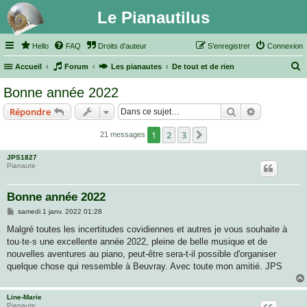
Le Pianautilus
Hello
FAQ
Droits d'auteur
S’enregistrer
Connexion
Accueil
Forum
Les pianautes
De tout et de rien
e
Bonne année 2022
c
Rechercher
Recherche 
Répondre
h
e
1
2
3
Suivante
21 messages
r
JPS1827
c
Pianaute
h
Bonne année 2022
e
M
samedi 1 janv. 2022 01:28
r
e
s
Malgré toutes les incertitudes covidiennes et autres je vous souhaite à
s
tou·te·s une excellente année 2022, pleine de belle musique et de
a
g
nouvelles aventures au piano, peut-être sera-t-il possible d'organiser
e
quelque chose qui ressemble à Beuvray. Avec toute mon amitié. JPS
Line-Marie
Pianaute