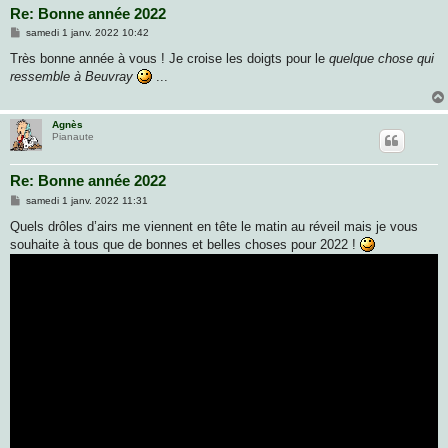
Re: Bonne année 2022
M
samedi 1 janv. 2022 10:42
e
s
Très bonne année à vous ! Je croise les doigts pour le
quelque chose qui
s
ressemble à Beuvray
...
a
g
e
Agnès
Pianaute
Re: Bonne année 2022
M
samedi 1 janv. 2022 11:31
e
s
Quels drôles d’airs me viennent en tête le matin au réveil mais je vous
s
souhaite à tous que de bonnes et belles choses pour 2022 !
a
g
e