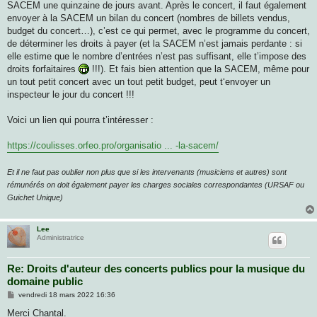
SACEM une quinzaine de jours avant. Après le concert, il faut également
envoyer à la SACEM un bilan du concert (nombres de billets vendus,
budget du concert…), c’est ce qui permet, avec le programme du concert,
de déterminer les droits à payer (et la SACEM n’est jamais perdante : si
elle estime que le nombre d’entrées n’est pas suffisant, elle t’impose des
droits forfaitaires
!!!). Et fais bien attention que la SACEM, même pour
un tout petit concert avec un tout petit budget, peut t‘envoyer un
inspecteur le jour du concert !!!
Voici un lien qui pourra t’intéresser :
https://coulisses.orfeo.pro/organisatio ... -la-sacem/
Et il ne faut pas oublier non plus que si les intervenants (musiciens et autres) sont
rémunérés on doit également payer les charges sociales correspondantes (URSAF ou
Guichet Unique)
Lee
Administratrice
Re: Droits d'auteur des concerts publics pour la musique du
domaine public
M
vendredi 18 mars 2022 16:36
e
s
Merci Chantal.