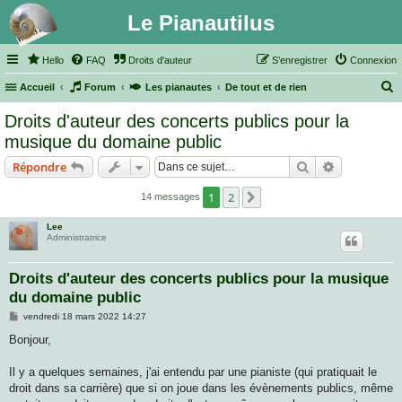
Le Pianautilus
Hello
FAQ
Droits d'auteur
S’enregistrer
Connexion
Accueil
Forum
Les pianautes
De tout et de rien
e
Droits d'auteur des concerts publics pour la
c
musique du domaine public
h
Rechercher
Recherche 
Répondre
e
r
1
2
Suivante
14 messages
c
Lee
h
Administratrice
e
Droits d'auteur des concerts publics pour la musique
r
du domaine public
M
vendredi 18 mars 2022 14:27
e
s
Bonjour,
s
a
g
Il y a quelques semaines, j'ai entendu par une pianiste (qui pratiquait le
e
droit dans sa carrière) que si on joue dans les évènements publics, même