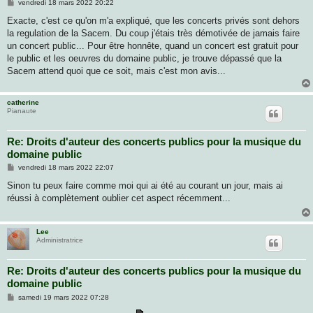
M
vendredi 18 mars 2022 20:22
e
s
Exacte, c'est ce qu'on m'a expliqué, que les concerts privés sont dehors
s
la regulation de la Sacem. Du coup j'étais très démotivée de jamais faire
a
g
un concert public... Pour être honnête, quand un concert est gratuit pour
e
le public et les oeuvres du domaine public, je trouve dépassé que la
Sacem attend quoi que ce soit, mais c'est mon avis...
catherine
Pianaute
Re: Droits d'auteur des concerts publics pour la musique du
domaine public
M
vendredi 18 mars 2022 22:07
e
s
Sinon tu peux faire comme moi qui ai été au courant un jour, mais ai
s
réussi à complètement oublier cet aspect récemment...
a
g
e
Lee
Administratrice
Re: Droits d'auteur des concerts publics pour la musique du
domaine public
M
samedi 19 mars 2022 07:28
e