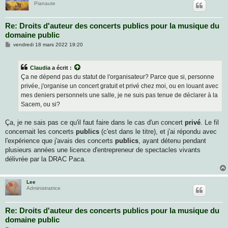
Pianaute
Re: Droits d'auteur des concerts publics pour la musique du
domaine public
M
vendredi 18 mars 2022 19:20
e
s
s
Claudia
a écrit :
a
g
Ça ne dépend pas du statut de l'organisateur? Parce que si, personne
e
privée, j'organise un concert gratuit et privé chez moi, ou en louant avec
mes deniers personnels une salle, je ne suis pas tenue de déclarer à la
Sacem, ou si?
Ça, je ne sais pas ce qu'il faut faire dans le cas d'un concert
privé
. Le fil
concernait les concerts
publics
(c'est dans le titre), et j'ai répondu avec
l'expérience que j'avais des concerts
publics
, ayant détenu pendant
plusieurs années une licence d'entrepreneur de spectacles vivants
délivrée par la DRAC Paca.
Lee
Administratrice
Re: Droits d'auteur des concerts publics pour la musique du
domaine public