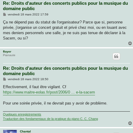
Re: Droits d'auteur des concerts publics pour la musique du
domaine public
M
vendredi 18 mars 2022 17:59
e
s
Ça ne dépend pas du statut de l'organisateur? Parce que si, personne
s
privée, j'organise un concert gratuit et privé chez moi, ou en louant avec
a
g
mes deniers personnels une salle, je ne suis pas tenue de déclarer à la
e
Sacem, ou si?
floyer
Pianaute
Re: Droits d'auteur des concerts publics pour la musique du
domaine public
M
vendredi 18 mars 2022 18:50
e
s
Effectivement, il faut être vigilant. Cf
s
https://www.maitre-eolas.fr/post/2006/0 ... e-la-sacem
a
g
e
Pour une soirée privée, il ne devrait pas y avoir de problème.
Quelques enregistrements
Traduction des fondamentaux de la pratique du piano C. C. Chang
Chantal