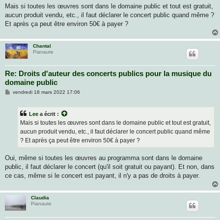
s
Mais si toutes les œuvres sont dans le domaine public et tout est gratuit,
a
g
aucun produit vendu, etc., il faut déclarer le concert public quand même ?
e
Et après ça peut être environ 50€ à payer ?
Chantal
Pianaute
Re: Droits d'auteur des concerts publics pour la musique du
domaine public
M
vendredi 18 mars 2022 17:06
e
s
s
Lee
a écrit :
a
g
Mais si toutes les œuvres sont dans le domaine public et tout est gratuit,
e
aucun produit vendu, etc., il faut déclarer le concert public quand même
? Et après ça peut être environ 50€ à payer ?
Oui, même si toutes les œuvres au programma sont dans le domaine
public, il faut déclarer le concert (qu'il soit gratuit ou payant). Et non, dans
ce cas, même si le concert est payant, il n'y a pas de droits à payer.
Claudia
Pianaute