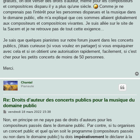
gratuits, on doit verser des droits d'auteur, même pour les compositeurs
et compositrices disparu il y a plus qu'une siècle.
Comme je ne
comprenais pas l'intérêt pour les personnes disparues et la musique dans
le domaine public, elle m'a expliqué que ces sommes allaient globalement
aux compositeurs et compositrices vivantes. Je suis allée sur le site de
la Sacem et je ne retrouve pas de tout cette exigence...
Je sais que quelques pianistes sur notre forum jouent dans les concerts
publics, j'étais curieuse (si vous voulez en partager) si vous enquiquiner
avec cela et si on obtient une autorisation rapidement, facilement, si c'est
cher pour les petits concerts de moins de 50 personnes.
Merci.
Chantal
Pianaute
Re: Droits d'auteur des concerts publics pour la musique du
domaine public
M
vendredi 18 mars 2022 15:38
e
s
Non, en principe on ne paye pas de droits d’auteurs pour les
s
compositeurs passés dans le domaine public. Par contre, si tu organises
a
g
un concert public et quel qu’en soit le programme (compositeurs passés
e
ou non dans le domaine public) tu dois
impérativement
le déclarer à la