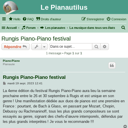
Le Pianautilus
Hello
FAQ
Droits d'auteur
S’enregistrer
Connexion
Accueil
Forum
Les pianautes
La musique dans tous ses états
e
Rungis Piano-Piano festival
c
Rechercher
Recherche 
Répondre
h
1 message • Page
1
sur
1
e
Piano-Piano
r
Pianaute
c
h
Rungis Piano-Piano festival
e
M
mardi 19 sept. 2023 12:41
e
r
s
La 4eme édition du festival Rungis Piano-Piano aura lieu la semaine
s
prochaine entre le 26 et 30 septembre à Rugis et est unique en son
a
g
genre ! Une manifestation dédiée aux duos de pianos est une première en
e
France : pourtant, de Bach à Glass, en passant par Mozart, Chopin,
Debussy ou Rachmaninoff, tous les plus grands compositeurs se sont
essayés au genre, signant des chefs-d’œuvre intemporels, défendus par
les plus grands interprètes ! Je vous le recommande !!!