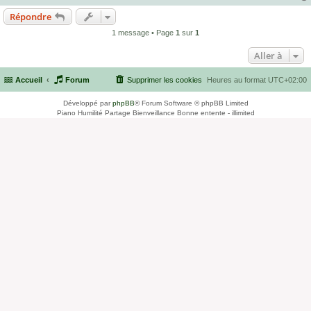
Répondre
1 message • Page
1
sur
1
Aller à
Accueil
Forum
Supprimer les cookies
Heures au format
UTC+02:00
Développé par
phpBB
® Forum Software © phpBB Limited
Piano Humilité Partage Bienveillance Bonne entente - illimited