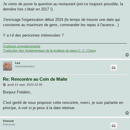
Je viens de poser la question au restaurant (est-ce toujours possible, la
dernière fois c'était en 2017 !).
J'envisage l'organisation début 2024 (le temps de trouver une date qui
convienne au maximum de gens, commander les repas à l'avance...)
Y a t-il des personnes intéressées ?
Quelques enregistrements
Traduction des fondamentaux de la pratique du piano C. C. Chang
Lee
Administratrice
Re: Rencontre au Coin de Malte
M
jeudi 21 sept. 2023 22:30
e
s
Bonjour Frédéric,
s
a
g
C'est gentil de nous proposer cette rencontre, merci, je suis partante en
e
principe, à voir si je peux à la date retenue.
Vincent
Pianaute