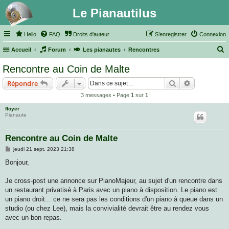
Le Pianautilus
Hello
FAQ
Droits d'auteur
S’enregistrer
Connexion
Accueil
Forum
Les pianautes
Rencontres
e
Rencontre au Coin de Malte
c
Rechercher
Recherche 
Répondre
h
3 messages • Page
1
sur
1
e
floyer
r
Pianaute
c
h
Rencontre au Coin de Malte
e
M
jeudi 21 sept. 2023 21:38
e
r
s
Bonjour,
s
a
g
Je cross-post une annonce sur PianoMajeur, au sujet d'un rencontre dans
e
un restaurant privatisé à Paris avec un piano à disposition. Le piano est
un piano droit... ce ne sera pas les conditions d'un piano à queue dans un
studio (ou chez Lee), mais la convivialité devrait être au rendez vous
avec un bon repas.