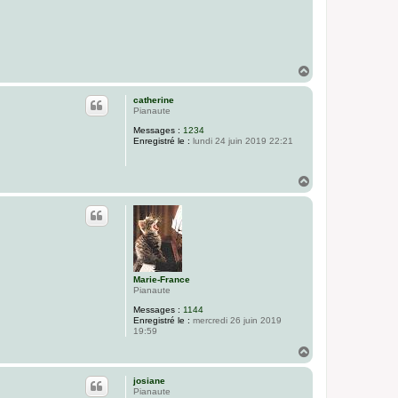
H
a
u
catherine
t
Pianaute
Messages :
1234
Enregistré le :
lundi 24 juin 2019 22:21
H
a
u
t
Marie-France
Pianaute
Messages :
1144
Enregistré le :
mercredi 26 juin 2019
19:59
H
a
u
josiane
t
Pianaute