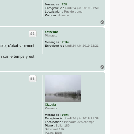
Messages :
758
Enregistré le :
lundi 24 juin 2019 21:50
Localisation :
Puy de dome
Prénom :
Josiane
H
a
u
catherine
t
Pianaute
Messages :
1234
le, c'était vraiment
Enregistré le :
lundi 24 juin 2019 22:21
n car le temps y est
H
a
u
t
Claudia
Pianaute
Messages :
1694
Enregistré le :
lundi 24 juin 2019 21:39
Localisation :
Pianaute des champs
Piano :
Seiler 180
Schimmel 116
(Kawai ES8)