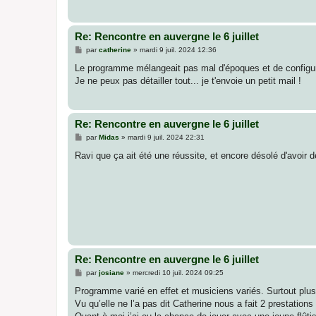
Re: Rencontre en auvergne le 6 juillet
M
par
catherine
»
mardi 9 juil. 2024 12:36
e
s
Le programme mélangeait pas mal d'époques et de configurati
s
Je ne peux pas détailler tout... je t'envoie un petit mail !
a
g
e
Re: Rencontre en auvergne le 6 juillet
M
par
Midas
»
mardi 9 juil. 2024 22:31
e
s
Ravi que ça ait été une réussite, et encore désolé d'avoir d
s
a
g
e
Re: Rencontre en auvergne le 6 juillet
M
par
josiane
»
mercredi 10 juil. 2024 09:25
e
s
Programme varié en effet et musiciens variés. Surtout pl
s
Vu qu’elle ne l’a pas dit Catherine nous a fait 2 prestation
a
g