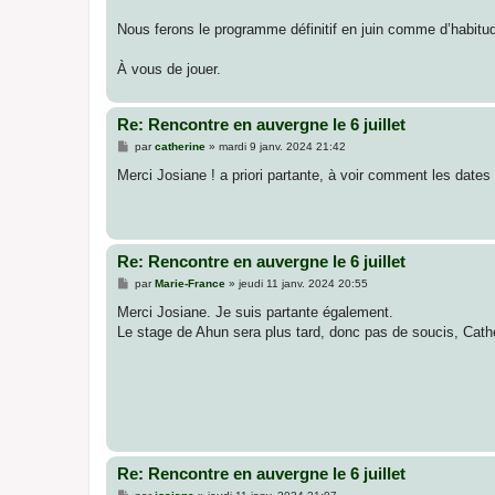
Nous ferons le programme définitif en juin comme d’habitu
À vous de jouer.
Re: Rencontre en auvergne le 6 juillet
M
par
catherine
»
mardi 9 janv. 2024 21:42
e
s
Merci Josiane ! a priori partante, à voir comment les date
s
a
g
e
Re: Rencontre en auvergne le 6 juillet
M
par
Marie-France
»
jeudi 11 janv. 2024 20:55
e
s
Merci Josiane. Je suis partante également.
s
Le stage de Ahun sera plus tard, donc pas de soucis, Catheri
a
g
e
Re: Rencontre en auvergne le 6 juillet
M