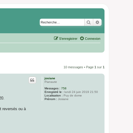
Rechercher
Recherche avancé
S’enregistrer
Connexion
10 messages • Page
1
sur
1
josiane
Pianaute
Messages :
758
Enregistré le :
lundi 24 juin 2019 21:50
Localisation :
Puy de dome
20.
Prénom :
Josiane
nt reversés ou à