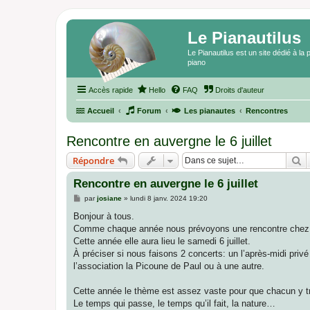
Le Pianautilus
Le Pianautilus est un site dédié à l
piano
Accès rapide
Hello
FAQ
Droits d'auteur
Accueil
Forum
Les pianautes
Rencontres
Rencontre en auvergne le 6 juillet
R
Répondre
Rencontre en auvergne le 6 juillet
M
par
josiane
»
lundi 8 janv. 2024 19:20
e
s
Bonjour à tous.
s
Comme chaque année nous prévoyons une rencontre chez no
a
g
Cette année elle aura lieu le samedi 6 juillet.
e
À préciser si nous faisons 2 concerts: un l’après-midi privé
l’association la Picoune de Paul ou à une autre.
Cette année le thème est assez vaste pour que chacun y tro
Le temps qui passe, le temps qu’il fait, la nature…