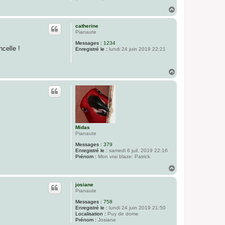
H
a
u
catherine
t
Pianaute
Messages :
1234
celle !
Enregistré le :
lundi 24 juin 2019 22:21
H
a
u
t
Midas
Pianaute
Messages :
379
Enregistré le :
samedi 6 juil. 2019 22:16
Prénom :
Mon vrai blaze: Patrick
H
a
u
josiane
t
Pianaute
Messages :
758
Enregistré le :
lundi 24 juin 2019 21:50
Localisation :
Puy de dome
Prénom :
Josiane