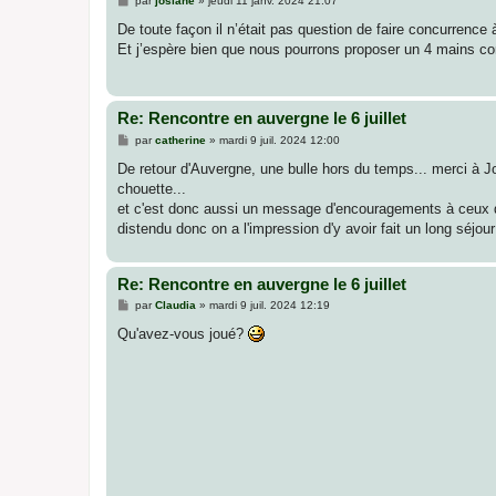
par
josiane
»
jeudi 11 janv. 2024 21:07
e
s
De toute façon il n’était pas question de faire concurrence 
s
Et j’espère bien que nous pourrons proposer un 4 mains com
a
g
e
Re: Rencontre en auvergne le 6 juillet
M
par
catherine
»
mardi 9 juil. 2024 12:00
e
s
De retour d'Auvergne, une bulle hors du temps... merci à J
s
chouette...
a
g
et c'est donc aussi un message d'encouragements à ceux qui 
e
distendu donc on a l'impression d'y avoir fait un long séjour
Re: Rencontre en auvergne le 6 juillet
M
par
Claudia
»
mardi 9 juil. 2024 12:19
e
s
Qu'avez-vous joué?
s
a
g
e