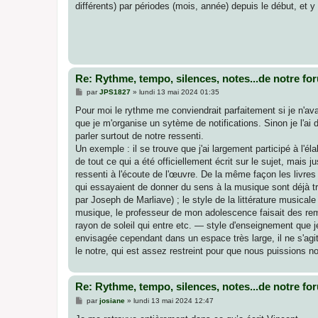
différents) par périodes (mois, année) depuis le début, et 
a
g
e
Re: Rythme, tempo, silences, notes...de notre fo
M
par
JPS1827
»
lundi 13 mai 2024 01:35
e
s
Pour moi le rythme me conviendrait parfaitement si je n'avai
s
que je m'organise un sytème de notifications. Sinon je l'ai
a
g
parler surtout de notre ressenti.
e
Un exemple : il se trouve que j'ai largement participé à l'éla
de tout ce qui a été officiellement écrit sur le sujet, mai
ressenti à l'écoute de l'œuvre. De la même façon les livres
qui essayaient de donner du sens à la musique sont déjà t
par Joseph de Marliave) ; le style de la littérature musica
musique, le professeur de mon adolescence faisait des r
rayon de soleil qui entre etc. — style d'enseignement que 
envisagée cependant dans un espace très large, il ne s'ag
le notre, qui est assez restreint pour que nous puissions nou
Re: Rythme, tempo, silences, notes...de notre fo
M
par
josiane
»
lundi 13 mai 2024 12:47
e
s