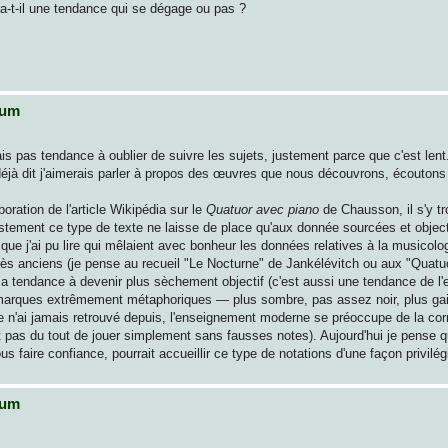
y a-t-il une tendance qui se dégage ou pas ?
rum
s pas tendance à oublier de suivre les sujets, justement parce que c'est lent. 
 déjà dit j'aimerais parler à propos des œuvres que nous découvrons, écoutons 
boration de l'article Wikipédia sur le
Quatuor avec piano
de Chausson, il s'y t
s justement ce type de texte ne laisse de place qu'aux donnée sourcées et objec
 que j'ai pu lire qui mêlaient avec bonheur les données relatives à la musicolo
rès anciens (je pense au recueil "Le Nocturne" de Jankélévitch ou aux "Quat
le a tendance à devenir plus sèchement objectif (c'est aussi une tendance de l
emarques extrêmement métaphoriques — plus sombre, pas assez noir, plus ga
je n'ai jamais retrouvé depuis, l'enseignement moderne se préoccupe de la corr
it pas du tout de jouer simplement sans fausses notes). Aujourd'hui je pens
s faire confiance, pourrait accueillir ce type de notations d'une façon privilég
rum