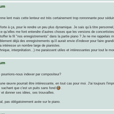
rum
thme lent mais cette lenteur est très certainement trop ronronnante pour sédu
forte à ça, pour le rendre un peu plus dynamique. Je sais qu’à titre personnel
ce qu’elles me font entendre d’autres choses que les versions de concertiste
offer le fil "nos enregistrements" dans la partie piano ? Je ne me rappelais m
ement déjà des enregistrements qu’il aurait envie d’indexer pour faire grandir
ça intéresse un nombre large de pianistes.
hnique, interprétation...) me paraissent utiles et intéressantes pour tout le mo
rum
e pourrions-nous indexer par compositeur?
ne œuvre pourrait être intéressante, en tout cas pour moi. J'ai toujours l'imp
r, sachant que c'est un puits sans fond
.
 et donner ses idées, ses trouvailles.
al, pas obligatoirement axée sur le piano.