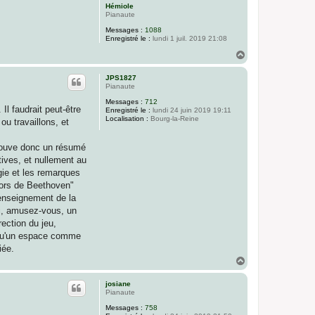
Hémiole
Pianaute
Messages :
1088
Enregistré le :
lundi 1 juil. 2019 21:08
H
a
u
JPS1827
t
Pianaute
Messages :
712
Il faudrait peut-être
Enregistré le :
lundi 24 juin 2019 19:11
Localisation :
Bourg-la-Reine
ou travaillons, et
rouve donc un résumé
tives, et nullement au
gie et les remarques
uors de Beethoven"
'enseignement de la
i, amusez-vous, un
ection du jeu,
e qu'un espace comme
iée.
H
a
u
josiane
t
Pianaute
Messages :
758