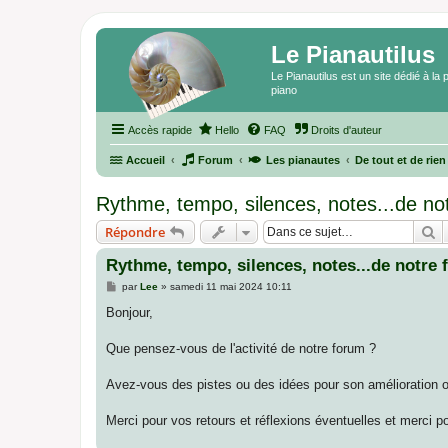
Le Pianautilus
Le Pianautilus est un site dédié à l
piano
Accès rapide
Hello
FAQ
Droits d'auteur
Accueil
Forum
Les pianautes
De tout et de rien
Rythme, tempo, silences, notes...de no
R
Répondre
Rythme, tempo, silences, notes...de notre
M
par
Lee
»
samedi 11 mai 2024 10:11
e
s
Bonjour,
s
a
g
Que pensez-vous de l'activité de notre forum ?
e
Avez-vous des pistes ou des idées pour son amélioration ou 
Merci pour vos retours et réflexions éventuelles et merci p