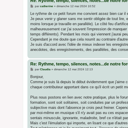
Re: Rythme, tempo, silences, notes...de notre fo
M
par
catherine
»
dimanche 12 mai 2024 10:52
e
s
Le rythme de ce petit forum me convient assez bien car il e
s
Je peux venir y glaner sans me sentir obligée de tout lire, 
a
g
moins lorsque je travaille en parallèle). Le côté feu d'artifi
e
malheureusement car j'ai souvent l'impression de manquer d
temps différents). Pendant les mois qui viennent j'aurai peu
Cependant je me doute que cela nourrit au contraire d'autre
Je suis d'accord avec l'idée de mieux indexer les enregist
anecdotes, des enregistrements, des parallèles, des conseil
Re: Rythme, tempo, silences, notes...de notre fo
M
par
Claudia
»
dimanche 12 mai 2024 12:13
e
s
Bonjour,
s
Comme je suis là depuis le début évidemment que j'aime ce f
a
g
chaque contributeur apportant dans ce qu'il écrit un petit m
e
Plus nous postons en lien avec notre pratique, plus le forum
formation, sont soit solitaires, soit conduites par un profe
subjective mais dont l'absence je crois peut freiner. Cepe
par moi-même en musique s'il n'y avait pas eu ces espaces
sentais minuscule, ignorante, maladroite, bref ce n'était pa
Mais c'est l'émulation qui importe, en lisant ce que d'autre