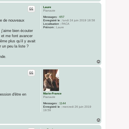
a
u
Laure
t
Pianaute
Messages :
657
ire de nouveaux
Enregistré le :
lundi 24 juin 2019 18:58
Localisation :
PACA
Prénom :
Laure
, j’aime bien écouter
s et me font avancer
ême plus qu’il y avait
 un peu la liste ?
nde.
H
a
u
t
Marie-France
ression d'être en
Pianaute
Messages :
1144
Enregistré le :
mercredi 26 juin 2019
19:59
H
a
u