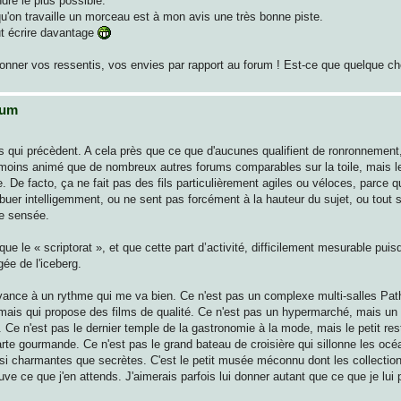
dre le plus possible.
squ'on travaille un morceau est à mon avis une très bonne piste.
ut écrire davantage
s donner vos ressentis, vos envies par rapport au forum ! Est-ce que quelque
rum
os qui précèdent. A cela près que ce que d'aucunes qualifient de ronronnement
moins animé que de nombreux autres forums comparables sur la toile, mais l
 De facto, ça ne fait pas des fils particulièrement agiles ou véloces, parce q
ibuer intelligemment, ou ne sent pas forcément à la hauteur du sujet, ou tout
se sensée.
ue le « scriptorat », et que cette part d’activité, difficilement mesurable puis
gée de l'iceberg.
avance à un rythme qui me va bien. Ce n'est pas un complexe multi-salles P
mais qui propose des films de qualité. Ce n'est pas un hypermarché, mais un 
. Ce n'est pas le dernier temple de la gastronomie à la mode, mais le petit re
arte gourmande. Ce n'est pas le grand bateau de croisière qui sillonne les océa
aussi charmantes que secrètes. C'est le petit musée méconnu dont les collecti
uve ce que j'en attends. J'aimerais parfois lui donner autant que ce que je lui 