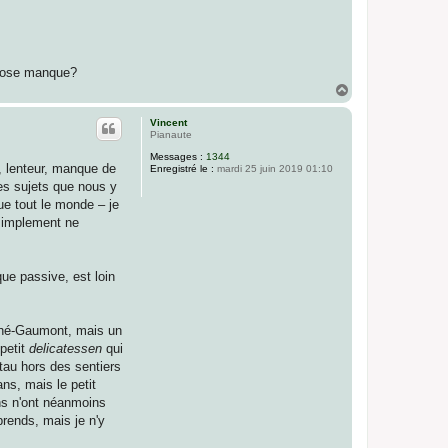
 chose manque?
H
a
u
Vincent
t
Pianaute
Messages :
1344
, lenteur, manque de
Enregistré le :
mardi 25 juin 2019 01:10
es sujets que nous y
ue tout le monde – je
 simplement ne
que passive, est loin
athé-Gaumont, mais un
petit
delicatessen
qui
stau hors des sentiers
ns, mais le petit
ons n'ont néanmoins
prends, mais je n'y