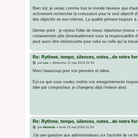
Bien sûr, je serais comme tout le monde heureux que d'autre
activement rechercher la croissance pour le seul objectif d'
des objectifs en eux-mêmes. La qualité primera toujours à 
Dernier point : je rejoins l'idée de mieux répertorier (mieux
certainement utile (éventuellement sous la responsabilité 
peut aussi être intéressante pour celui ou celle qui la trava
Re: Rythme, tempo, silences, notes...de notre fo
M
par
Lee
»
dimanche 12 mai 2024 20:50
e
s
Merci beaucoup pour vos pensées et idées.
s
a
g
Est-ce que vous voulez mettre vos enregistrements toujours
e
idée par compositeur, je changerai déjà l'indexe ainsi.
Re: Rythme, tempo, silences, notes...de notre fo
M
par
Hémiole
»
lundi 13 mai 2024 01:04
e
s
J'ai une question aux administrateurs sur l'activité de ce 
s