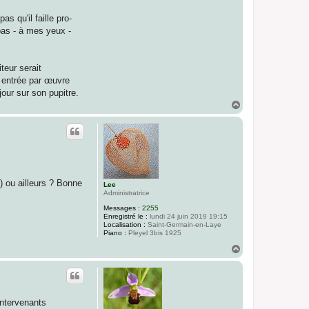
s qu'il faille pro-
 pas - à mes yeux -
teur serait
e entrée par œuvre
jour sur son pupitre.
H
a
u
t
) ou ailleurs ? Bonne
Lee
Administratrice
Messages :
2255
Enregistré le :
lundi 24 juin 2019 19:15
Localisation :
Saint-Germain-en-Laye
Piano :
Pleyel 3bis 1925
H
a
u
t
intervenants