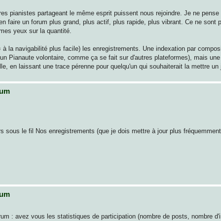
s pianistes partageant le même esprit puissent nous rejoindre. Je ne pense pa
en faire un forum plus grand, plus actif, plus rapide, plus vibrant. Ce ne sont
mes yeux sur la quantité.
 = à la navigabilité plus facile) les enregistrements. Une indexation par composi
d'un Pianaute volontaire, comme ça se fait sur d'autres plateformes), mais un
ille, en laissant une trace pérenne pour quelqu'un qui souhaiterait la mettre un 
rum
 sous le fil Nos enregistrements (que je dois mettre à jour plus fréquemment
rum
forum : avez vous les statistiques de participation (nombre de posts, nombre d'