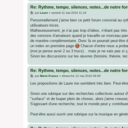
Re: Rythme, tempo, silences, notes...de notre fo
M
par
Laure
»
samedi 11 mai 2024 11:16
e
s
Personnellement j’aime bien ce petit forum convivial au ry
s
utilisateurs·trices.
a
g
Malheureusement, je n’ai pas trop d’idées, n’étant pas très 
e
des versions d’amateurs quand je travaille un morceau par
de manière complémentaire. Donc là on pourrait peut-être ét
un index en première page
Chacun d’entre nous a probabl
(moi je pense avoir 2 ou 3 trucs) .. mais je ne sais pas si 
Sinon les discussions sur les œuvres (histoire, théorie, tec
Re: Rythme, tempo, silences, notes...de notre fo
M
par
Marie-France
»
dimanche 12 mai 2024 08:09
e
s
Les propositions de Laure me semblent très bien. Peut-êtr
s
a
g
Sinon une rubrique sur des recherches collectives autour d'u
e
"surface" et de louper plein de choses, alors j'aime creuse
S'agissant d'une recherche, tout le monde peut y contribuer
Peut-être aussi ouvrir une rubrique sur la musique en génér