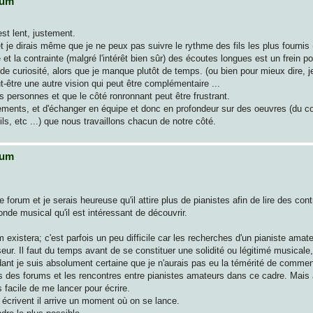
rum
st lent, justement.
et je dirais même que je ne peux pas suivre le rythme des fils les plus fournis
ce et la contrainte (malgré l'intérêt bien sûr) des écoutes longues est un frein p
e curiosité, alors que je manque plutôt de temps. (ou bien pour mieux dire, j
t-être une autre vision qui peut être complémentaire ...
s personnes et que le côté ronronnant peut être frustrant.
rements, et d'échanger en équipe et donc en profondeur sur des oeuvres (du c
s, etc ...) que nous travaillons chacun de notre côté.
rum
orum et je serais heureuse qu'il attire plus de pianistes afin de lire des cont
onde musical qu'il est intéressant de découvrir.
 existera; c'est parfois un peu difficile car les recherches d'un pianiste amate
sseur. Il faut du temps avant de se constituer une solidité ou légitimé musical
ndant je suis absolument certaine que je n'aurais pas eu la témérité de comme
 des forums et les rencontres entre pianistes amateurs dans ce cadre. Mais
s facile de me lancer pour écrire.
s écrivent il arrive un moment où on se lance.