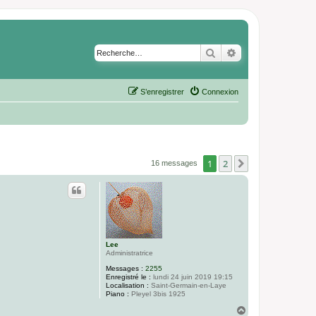
Rechercher
Recherche avancé
S’enregistrer
Connexion
1
2
Suivante
16 messages
Lee
Administratrice
Messages :
2255
Enregistré le :
lundi 24 juin 2019 19:15
Localisation :
Saint-Germain-en-Laye
Piano :
Pleyel 3bis 1925
H