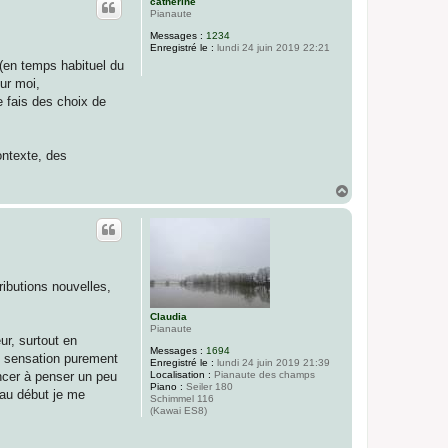
catherine
t
Pianaute
Messages :
1234
Enregistré le :
lundi 24 juin 2019 22:21
 (en temps habituel du
our moi,
e fais des choix de
ontexte, des
H
a
u
t
ributions nouvelles,
Claudia
Pianaute
ur, surtout en
Messages :
1694
e, sensation purement
Enregistré le :
lundi 24 juin 2019 21:39
Localisation :
Pianaute des champs
ncer à penser un peu
Piano :
Seiler 180
 au début je me
Schimmel 116
(Kawai ES8)