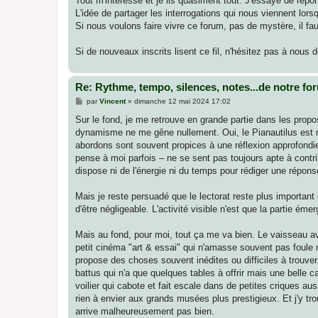
Tout m'intéresse et je lis quasiment tout. J'essaye de répon
L'idée de partager les interrogations qui nous viennent lor
Si nous voulons faire vivre ce forum, pas de mystère, il fa
Si de nouveaux inscrits lisent ce fil, n'hésitez pas à nou
Re: Rythme, tempo, silences, notes...de notre fo
M
par
Vincent
»
dimanche 12 mai 2024 17:02
e
s
Sur le fond, je me retrouve en grande partie dans les prop
s
dynamisme ne me gêne nullement. Oui, le Pianautilus est 
a
g
abordons sont souvent propices à une réflexion approfondie.
e
pense à moi parfois – ne se sent pas toujours apte à contr
dispose ni de l'énergie ni du temps pour rédiger une répon
Mais je reste persuadé que le lectorat reste plus important q
d'être négligeable. L'activité visible n'est que la partie émer
Mais au fond, pour moi, tout ça me va bien. Le vaisseau 
petit cinéma "art & essai" qui n'amasse souvent pas foule 
propose des choses souvent inédites ou difficiles à trouver
battus qui n'a que quelques tables à offrir mais une belle c
voilier qui cabote et fait escale dans de petites criques 
rien à envier aux grands musées plus prestigieux. Et j'y tro
arrive malheureusement pas bien.