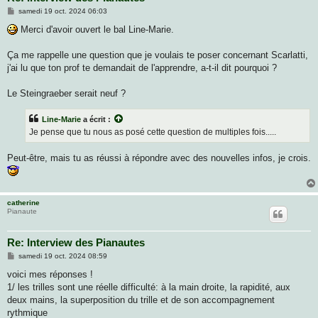
M
samedi 19 oct. 2024 06:03
e
s
Merci d'avoir ouvert le bal Line-Marie.
s
a
g
Ça me rappelle une question que je voulais te poser concernant Scarlatti,
e
j'ai lu que ton prof te demandait de l'apprendre, a-t-il dit pourquoi ?
Le Steingraeber serait neuf ?
Line-Marie
a écrit :
Je pense que tu nous as posé cette question de multiples fois.....
Peut-être, mais tu as réussi à répondre avec des nouvelles infos, je crois.
catherine
Pianaute
Re: Interview des Pianautes
M
samedi 19 oct. 2024 08:59
e
s
voici mes réponses !
s
1/ les trilles sont une réelle difficulté: à la main droite, la rapidité, aux
a
g
deux mains, la superposition du trille et de son accompagnement
e
rythmique