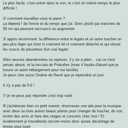
Le plus facile, c'est entrer dans le son, et c'est en même temps le plus
difficile !
2/ comment travaillez-vous le piano ?
ça dépend ! de l'envie et du temps que j'ai. Donc plutôt par tranches de
30 mn qui peuvent raccourcir ou augmenter
3/ appris récemment: la différence entre le legato et un autre toucher un
peu plus léger qui n'est ni vraiment lié ni vraiment détaché et qui résout
les soucis de pesanteur d'un vrai legato
4/les œuvres abandonnées ou reprises, il y en a plein... car ce n'est
jamais abouti, et la toccata de Prokofiev (mais il faudra d'abord que je
trouve un autre hébergement pour ma famille)
Je peux citer aussi Ondine de Ravel que je reprendrai un jour
Il n'y a pas de 5-6 !
7/ je ne peux pas répondre c'est trop varié
8/ j'achèterais bien un petit manoir, réserverais une aile pour la musique
avec deux ou trois autres beaux pianos pour changer de toucher, de son,
inviter des amis et faire des stages et concerts chez moi ! Et
évidemment je travaillerais encore moins donc aurais davantage de
temps pour jouer