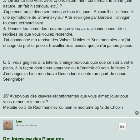
3/ Qu'est-ce que vous avez appris récemment concernant le piano (une
astuce, un fait historique, etc.) ?
J'apprends ou je découvre presque tous les jours. Aujourd'hui j'ai écouté
une symphonie de Stravinsky sur Arte et dirigée par Barbara Hannigan
toujours extraordinaire.
4/ Donnez les noms des œuvres que vous avez abandonnées et/ou
reprises ou que vous voulez reprendre.
J'ai abandonné ma reprise des Valses Nobles et Sentimentales car j'ai
changé de prof et je dois travailler trois pièces que je n'ai jamais jouées.
8/ Si vous gagniez à la loterie, changeriez-vous quoi que ce soit à votre
piano, à la façon dont vous apprenez ou à l'endroit où vous le faites ?
J'échangerais bien mon brave Bosendorfer contre un quart de queue
Steingraber.
10/ Avez-vous des œuvres réconfortantes que vous aimez jouer pour
vous remonter le moral ?
Mélodie op 3 de Rachmaninov ou bien le nocturne op72 de Chopin
Lee
Administratrice
Re: Interview des Pianautes