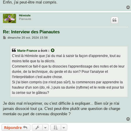
Enfin, j'ai peut-être mal compris.
Hémiole
Pianaute
Re: Interview des Pianautes
M
dimanche 20 oct. 2024 15:58
e
s
s
Marie-France
a écrit :
a
g
C'est là Hémiole que j'ai du mal à saisir ta façon d'apprendre, tout au
e
moins telle que tu la décris.
Comment ce fait-il que tu dissocies l'apprentissage des notes et de leur
durée, de la technique, du geste et du son? Pour l'analyse et
l'interprétation c'est autre chose.
Si j'ai bien compris (ce n'est pas sûr!), tu commences par apprendre la
hauteur d'un son (do, ré..) puis sa durée (rythme) et le reste est pour toi
la cerise sur le gâteau?
Je dois mal m'exprimer, ou c'est difficile à expliquer... Bien sûr je n'ai
jamais dissocié tout ça. C'est peut-être plutôt une question de charge
mentale ou part de cerveau disponible ?
Répondre