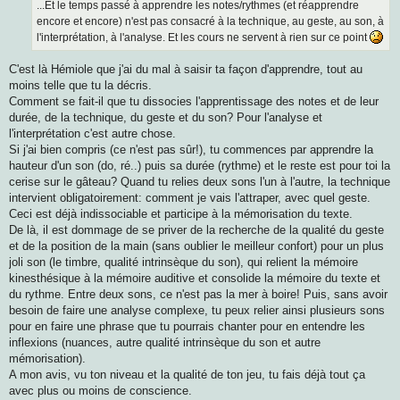
...Et le temps passé à apprendre les notes/rythmes (et réapprendre
encore et encore) n'est pas consacré à la technique, au geste, au son, à
l'interprétation, à l'analyse. Et les cours ne servent à rien sur ce point
C'est là Hémiole que j'ai du mal à saisir ta façon d'apprendre, tout au
moins telle que tu la décris.
Comment se fait-il que tu dissocies l'apprentissage des notes et de leur
durée, de la technique, du geste et du son? Pour l'analyse et
l'interprétation c'est autre chose.
Si j'ai bien compris (ce n'est pas sûr!), tu commences par apprendre la
hauteur d'un son (do, ré..) puis sa durée (rythme) et le reste est pour toi la
cerise sur le gâteau? Quand tu relies deux sons l'un à l'autre, la technique
intervient obligatoirement: comment je vais l'attraper, avec quel geste.
Ceci est déjà indissociable et participe à la mémorisation du texte.
De là, il est dommage de se priver de la recherche de la qualité du geste
et de la position de la main (sans oublier le meilleur confort) pour un plus
joli son (le timbre, qualité intrinsèque du son), qui relient la mémoire
kinesthésique à la mémoire auditive et consolide la mémoire du texte et
du rythme. Entre deux sons, ce n'est pas la mer à boire! Puis, sans avoir
besoin de faire une analyse complexe, tu peux relier ainsi plusieurs sons
pour en faire une phrase que tu pourrais chanter pour en entendre les
inflexions (nuances, autre qualité intrinsèque du son et autre
mémorisation).
A mon avis, vu ton niveau et la qualité de ton jeu, tu fais déjà tout ça
avec plus ou moins de conscience.