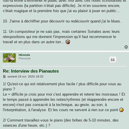
fois-là envie d’emmener le public avec moi avec ces notes scintillantes et
expressives (la partition n’était pas difficile). Je m’en souviens encore,
c'était magique et la première fois que j'ai eu plaisir à jouer en public…
10. J'aime à déchiffrer pour découvrir ou redécouvrir quand j'ai le blues.
11. Un compositeur je ne sais pas, mais certaines Sonates avec leurs
réexpositions qui me donnent l’impression qu’il faut recommencer le
travail et en plus dans un autre ton…
Hémiole
Pianaute
Re: Interview des Pianautes
M
samedi 19 oct. 2024 18:32
e
s
1/ Qu'est-ce qui est relativement plus facile / plus difficile pour vous au
s
piano ?
a
g
Le + difficile je crois pour moi c'est apprendre et retenir les morceaux ! Et
e
le temps passé à apprendre les notes/rythmes (et réapprendre encore et
encore) n'est pas consacré à la technique, au geste, au son, à
l'interprétation, à l'analyse. Et les cours ne servent à rien sur ce point
2/ Comment travaillez-vous le piano (des bribes de 5-10 minutes, des
séances d'une heure, etc.) ?