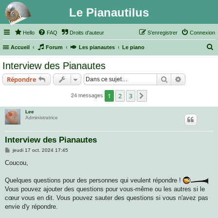
Le Pianautilus
Hello
FAQ
Droits d'auteur
S’enregistrer
Connexion
Accueil
Forum
Les pianautes
Le piano
e
Interview des Pianautes
c
Rechercher
Recherche 
Répondre
h
e
1
2
3
Suivante
24 messages
r
Lee
c
Administratrice
h
Interview des Pianautes
e
M
jeudi 17 oct. 2024 17:45
r
e
s
Coucou,
s
a
g
Quelques questions pour des personnes qui veulent répondre !
e
Vous pouvez ajouter des questions pour vous-même ou les autres si le
cœur vous en dit. Vous pouvez sauter des questions si vous n'avez pas
envie d'y répondre.