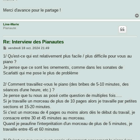
Merci d'avance pour le partage !
Line-Marie
Pianaute
Re: Interview des Pianautes
M
vendredi 18 oct. 2024 21:49
e
s
1/ Qu'est-ce qui est relativement plus facile / plus difficile pour vous au
s
piano ?
a
g
Je pense que ce sont les ornements, comme dans les sonates de
e
Scarlatti qui me pose le plus de problème
2/ Comment travaillez-vous le piano (des bribes de 5-10 minutes, des
séances d'une heure, etc.) ?
Je pense que tu nous as posé cette question de multiples fois.....
Si je travaille un morceau de plus de 10 pages alors je travaille par petites
sections et 15-20 minutes.
Si c'est un morceau de 4 pages ou moins alors dès le début du travail, je
consacre entre 30 et 45 minutes au morceau.
Quand je peaufine l'interprétation d'un morceau de plus de 5 minutes, je
travaille entre 45 et 60 minutes