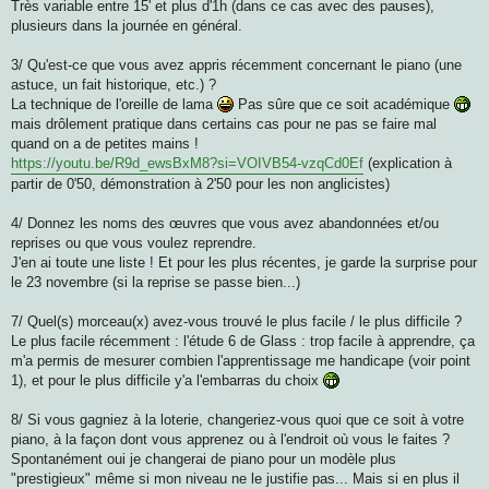
Très variable entre 15' et plus d'1h (dans ce cas avec des pauses),
plusieurs dans la journée en général.
3/ Qu'est-ce que vous avez appris récemment concernant le piano (une
astuce, un fait historique, etc.) ?
La technique de l'oreille de lama
Pas sûre que ce soit académique
mais drôlement pratique dans certains cas pour ne pas se faire mal
quand on a de petites mains !
https://youtu.be/R9d_ewsBxM8?si=VOIVB54-vzqCd0Ef
(explication à
partir de 0'50, démonstration à 2'50 pour les non anglicistes)
4/ Donnez les noms des œuvres que vous avez abandonnées et/ou
reprises ou que vous voulez reprendre.
J'en ai toute une liste ! Et pour les plus récentes, je garde la surprise pour
le 23 novembre (si la reprise se passe bien...)
7/ Quel(s) morceau(x) avez-vous trouvé le plus facile / le plus difficile ?
Le plus facile récemment : l'étude 6 de Glass : trop facile à apprendre, ça
m'a permis de mesurer combien l'apprentissage me handicape (voir point
1), et pour le plus difficile y'a l'embarras du choix
8/ Si vous gagniez à la loterie, changeriez-vous quoi que ce soit à votre
piano, à la façon dont vous apprenez ou à l'endroit où vous le faites ?
Spontanément oui je changerai de piano pour un modèle plus
"prestigieux" même si mon niveau ne le justifie pas... Mais si en plus il