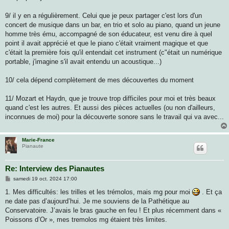
9/ il y en a régulièrement. Celui que je peux partager c'est lors d'un
concert de musique dans un bar, en trio et solo au piano, quand un jeune
homme très ému, accompagné de son éducateur, est venu dire à quel
point il avait apprécié et que le piano c'était vraiment magique et que
c'était la première fois qu'il entendait cet instrument (c"était un numérique
portable, j'imagine s'il avait entendu un acoustique...)
10/ cela dépend complètement de mes découvertes du moment
11/ Mozart et Haydn, que je trouve trop difficiles pour moi et très beaux
quand c'est les autres. Et aussi des pièces actuelles (ou non d'ailleurs,
inconnues de moi) pour la découverte sonore sans le travail qui va avec...
Marie-France
Pianaute
Re: Interview des Pianautes
M
samedi 19 oct. 2024 17:00
e
s
1. Mes difficultés: les trilles et les trémolos, mais mg pour moi
. Et ça
s
ne date pas d’aujourd’hui. Je me souviens de la Pathétique au
a
g
Conservatoire. J’avais le bras gauche en feu ! Et plus récemment dans «
e
Poissons d’Or », mes tremolos mg étaient très limites.