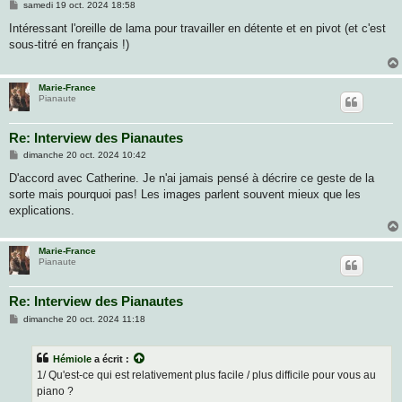
M
samedi 19 oct. 2024 18:58
e
s
Intéressant l'oreille de lama pour travailler en détente et en pivot (et c'est
s
sous-titré en français !)
a
g
e
Marie-France
Pianaute
Re: Interview des Pianautes
M
dimanche 20 oct. 2024 10:42
e
s
D'accord avec Catherine. Je n'ai jamais pensé à décrire ce geste de la
s
sorte mais pourquoi pas! Les images parlent souvent mieux que les
a
g
explications.
e
Marie-France
Pianaute
Re: Interview des Pianautes
M
dimanche 20 oct. 2024 11:18
e
s
s
Hémiole
a écrit :
a
g
1/ Qu'est-ce qui est relativement plus facile / plus difficile pour vous au
e
piano ?