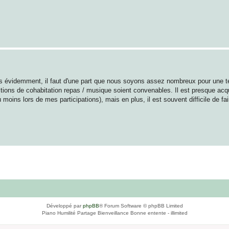
, mais évidemment, il faut d'une part que nous soyons assez nombreux pour une te
ditions de cohabitation repas / musique soient convenables. Il est presque acqu
 moins lors de mes participations), mais en plus, il est souvent difficile de fa
Développé par
phpBB
® Forum Software © phpBB Limited
Piano Humilité Partage Bienveillance Bonne entente - illimited