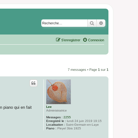
Rechercher
Recherche avancé
S’enregistrer
Connexion
7 messages • Page
1
sur
1
Lee
n piano qui en fait
Administratrice
Messages :
2255
Enregistré le :
lundi 24 juin 2019 19:15
Localisation :
Saint-Germain-en-Laye
Piano :
Pleyel 3bis 1925