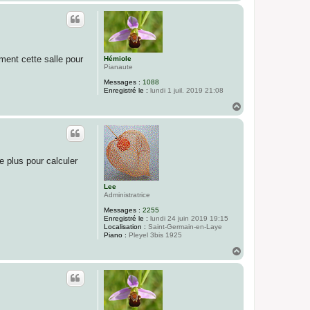
a
u
t
ment cette salle pour
Hémiole
Pianaute
Messages :
1088
Enregistré le :
lundi 1 juil. 2019 21:08
H
a
u
t
e plus pour calculer
Lee
Administratrice
Messages :
2255
Enregistré le :
lundi 24 juin 2019 19:15
Localisation :
Saint-Germain-en-Laye
Piano :
Pleyel 3bis 1925
H
a
u
t