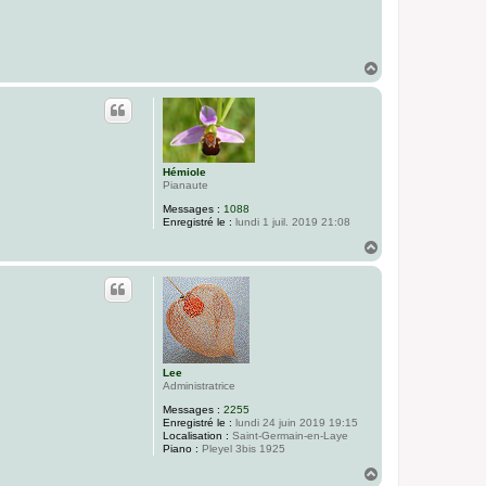
H
a
u
t
Hémiole
Pianaute
Messages :
1088
Enregistré le :
lundi 1 juil. 2019 21:08
H
a
u
t
Lee
Administratrice
Messages :
2255
Enregistré le :
lundi 24 juin 2019 19:15
Localisation :
Saint-Germain-en-Laye
Piano :
Pleyel 3bis 1925
H