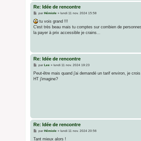
Re: Idée de rencontre
M
par
Hémiole
»
lundi 11 nov. 2024 15:58
e
s
tu vois grand !!!
s
C'est très beau mais tu comptes sur combien de personnes ?
a
g
la payer à prix accessible je crains...
e
Re: Idée de rencontre
M
par
Lee
»
lundi 11 nov. 2024 19:23
e
s
Peut-être mais quand j'ai demandé un tarif environ, je croi
s
HT j'imagine?
a
g
e
Re: Idée de rencontre
M
par
Hémiole
»
lundi 11 nov. 2024 20:56
e
s
Tant mieux alors !