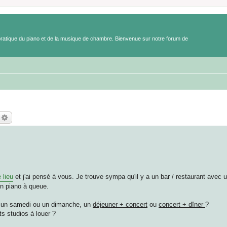
a pratique du piano et de la musique de chambre. Bienvenue sur notre forum de
echercher
Recherche avancée
 lieu
et j'ai pensé à vous. Je trouve sympa qu'il y a un bar / restaurant avec u
 un piano à queue.
re un samedi ou un dimanche, un
déjeuner + concert
ou
concert + dîner
?
s studios à louer ?