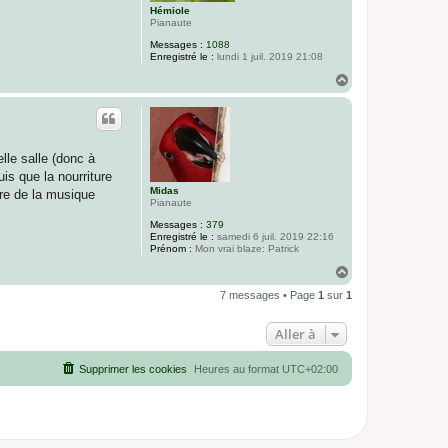
Hémiole
Pianaute
Messages :
1088
Enregistré le :
lundi 1 juil. 2019 21:08
H
a
u
t
lle salle (donc à
is que la nourriture
Midas
ire de la musique
Pianaute
Messages :
379
Enregistré le :
samedi 6 juil. 2019 22:16
Prénom :
Mon vrai blaze: Patrick
H
a
7 messages • Page
1
sur
1
u
t
Aller à
Supprimer les cookies
Heures au format
UTC+02:00