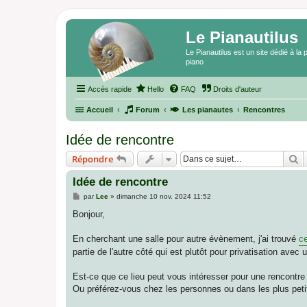
Le Pianautilus
Le Pianautilus est un site dédié à l
piano
Accès rapide
Hello
FAQ
Droits d'auteur
Accueil
Forum
Les pianautes
Rencontres
Idée de rencontre
R
Répondre
Idée de rencontre
M
par
Lee
»
dimanche 10 nov. 2024 11:52
e
s
Bonjour,
s
a
g
En cherchant une salle pour autre évènement, j'ai trouvé
ce
e
partie de l'autre côté qui est plutôt pour privatisation avec
Est-ce que ce lieu peut vous intéresser pour une rencont
Ou préférez-vous chez les personnes ou dans les plus petit