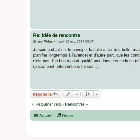
s
a
g
e
Re: Idée de rencontre
M
par
Midas
»
mardi 12 nov. 2024 08:47
e
s
Je suis partant sur le principe, la salle a l'air très belle
s
planifier longtemps à l'avance) et d'autre part, que les con
a
g
n'est pas d'un bon rapport qualité-prix dans ces endroits (du
e
(place, bruit, interventions tierces...).
Répondre
Retourner vers « Rencontres »
Accueil
Forum