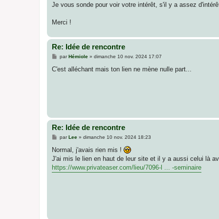
Je vous sonde pour voir votre intérêt, s'il y a assez d'intérêt
Merci !
Re: Idée de rencontre
M
par
Hémiole
»
dimanche 10 nov. 2024 17:07
e
s
C'est alléchant mais ton lien ne mène nulle part...
s
a
g
e
Re: Idée de rencontre
M
par
Lee
»
dimanche 10 nov. 2024 18:23
e
s
Normal, j'avais rien mis !
s
J'ai mis le lien en haut de leur site et il y a aussi celui là 
a
g
https://www.privateaser.com/lieu/7096-l ... -seminaire
e