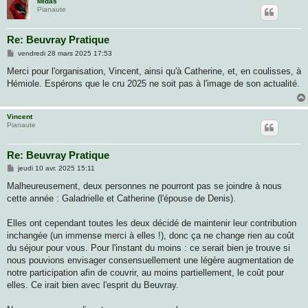
Midas
Pianaute
Re: Beuvray Pratique
M
vendredi 28 mars 2025 17:53
e
s
Merci pour l'organisation, Vincent, ainsi qu'à Catherine, et, en coulisses, à
s
Hémiole. Espérons que le cru 2025 ne soit pas à l'image de son actualité.
a
g
e
Vincent
Pianaute
Re: Beuvray Pratique
M
jeudi 10 avr. 2025 15:11
e
s
Malheureusement, deux personnes ne pourront pas se joindre à nous
s
cette année : Galadrielle et Catherine (l'épouse de Denis).
a
g
e
Elles ont cependant toutes les deux décidé de maintenir leur contribution
inchangée (un immense merci à elles !), donc ça ne change rien au coût
du séjour pour vous. Pour l'instant du moins : ce serait bien je trouve si
nous pouvions envisager consensuellement une légère augmentation de
notre participation afin de couvrir, au moins partiellement, le coût pour
elles. Ce irait bien avec l'esprit du Beuvray.