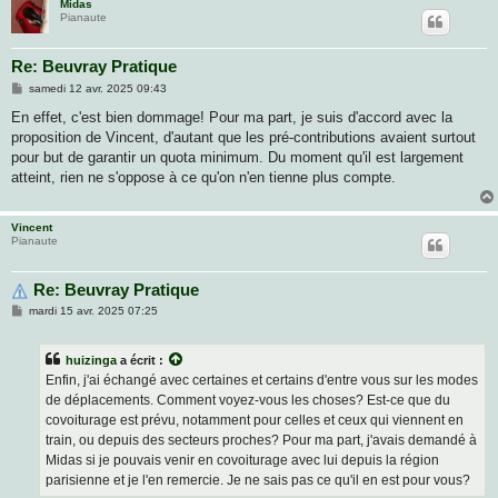
Midas
Pianaute
Re: Beuvray Pratique
M
samedi 12 avr. 2025 09:43
e
s
En effet, c'est bien dommage! Pour ma part, je suis d'accord avec la
s
proposition de Vincent, d'autant que les pré-contributions avaient surtout
a
g
pour but de garantir un quota minimum. Du moment qu'il est largement
e
atteint, rien ne s'oppose à ce qu'on n'en tienne plus compte.
Vincent
Pianaute
Re: Beuvray Pratique
M
mardi 15 avr. 2025 07:25
e
s
s
huizinga
a écrit :
a
g
Enfin, j'ai échangé avec certaines et certains d'entre vous sur les modes
e
de déplacements. Comment voyez-vous les choses? Est-ce que du
covoiturage est prévu, notamment pour celles et ceux qui viennent en
train, ou depuis des secteurs proches? Pour ma part, j'avais demandé à
Midas si je pouvais venir en covoiturage avec lui depuis la région
parisienne et je l'en remercie. Je ne sais pas ce qu'il en est pour vous?