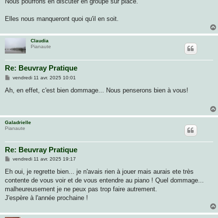
Nous pourrons en discuter en groupe sur place.
Elles nous manqueront quoi qu'il en soit.
Claudia
Pianaute
Re: Beuvray Pratique
M
vendredi 11 avr. 2025 10:01
e
s
Ah, en effet, c'est bien dommage... Nous penserons bien à vous!
s
a
g
e
Galadrielle
Pianaute
Re: Beuvray Pratique
M
vendredi 11 avr. 2025 19:17
e
s
Eh oui, je regrette bien... je n'avais rien à jouer mais aurais ete très
s
contente de vous voir et de vous entendre au piano ! Quel dommage...
a
g
malheureusement je ne peux pas trop faire autrement.
e
J'espère à l'année prochaine !