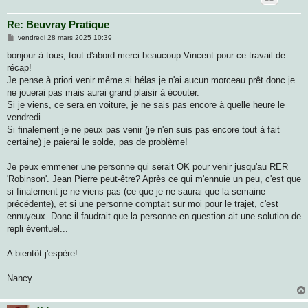
Re: Beuvray Pratique
M
vendredi 28 mars 2025 10:39
e
s
bonjour à tous, tout d'abord merci beaucoup Vincent pour ce travail de
s
récap!
a
g
Je pense à priori venir même si hélas je n'ai aucun morceau prêt donc je
e
ne jouerai pas mais aurai grand plaisir à écouter.
Si je viens, ce sera en voiture, je ne sais pas encore à quelle heure le
vendredi.
Si finalement je ne peux pas venir (je n'en suis pas encore tout à fait
certaine) je paierai le solde, pas de problème!
Je peux emmener une personne qui serait OK pour venir jusqu'au RER
'Robinson'. Jean Pierre peut-être? Après ce qui m'ennuie un peu, c'est que
si finalement je ne viens pas (ce que je ne saurai que la semaine
précédente), et si une personne comptait sur moi pour le trajet, c'est
ennuyeux. Donc il faudrait que la personne en question ait une solution de
repli éventuel...
A bientôt j'espère!
Nancy