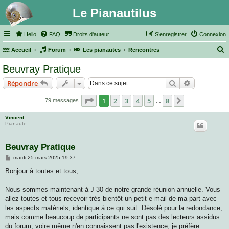
Le Pianautilus
Hello
FAQ
Droits d'auteur
S’enregistrer
Connexion
Accueil
Forum
Les pianautes
Rencontres
e
Beuvray Pratique
c
Rechercher
Recherche 
Répondre
h
e
Page
1
sur
8
1
2
3
4
5
8
Suivante
79 messages
…
r
Vincent
c
Pianaute
h
Beuvray Pratique
e
M
mardi 25 mars 2025 19:37
r
e
s
Bonjour à toutes et tous,
s
a
g
Nous sommes maintenant à J-30 de notre grande réunion annuelle. Vous
e
allez toutes et tous recevoir très bientôt un petit e-mail de ma part avec
les aspects matériels, identique à ce qui suit. Désolé pour la redondance,
mais comme beaucoup de participants ne sont pas des lecteurs assidus
du forum, voire même n'en connaissent pas l'existence, je préfère