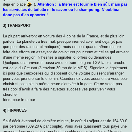
déjà en place
).
Attention : la literie est fournie bien sûr, mais pas
les serviettes de toilette ni le savon ou le shampoing. N’oubliez
donc pas d’en apporter !
3) TRANSPORT
La plupart arriveront en voiture des 4 coins de la France, et de plus loin
parfois. La planète va très mal, presque irrémédiablement déjà (et pas
que pour des raisons climatiques), mais on peut quand même encore
faire des efforts en essayant de covoiturer pour ceux et celles qui arrivent
d’une même région. N’hésitez à signaler ici offres ou demandes
Quelques-uns arriveront aussi avec le train. Le gare TGV la plus proche
est celle du Creusot (à environ 30 mn de la MDB). Signalez-le également
ici pour que ceux/celles qui disposent d’une voiture puissent s’arranger
pour vous prendre sur le chemin. Coordonnez-vous aussi entre vous pour
choisir si possible la même heure d’arrivée à la gare. Ce ne serait pas
très cool d’avoir à faire des navettes successives pour venir vous
chercher.
Idem pour le retour.
4) FINANCES
Sauf dédit éventuel de dernière minute, le coût du séjour est de 154,60 €
par personne (309,20 € par couple). Vous avez quasiment tous payé une
avance, donc vous savez quel est le solde qui reste à régler. (Je vous