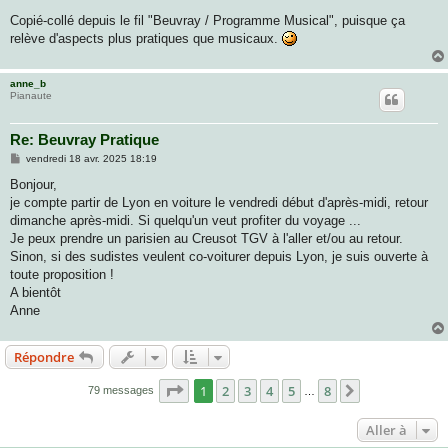
Copié-collé depuis le fil "Beuvray / Programme Musical", puisque ça
relève d'aspects plus pratiques que musicaux.
anne_b
Pianaute
Re: Beuvray Pratique
M
vendredi 18 avr. 2025 18:19
e
s
Bonjour,
s
je compte partir de Lyon en voiture le vendredi début d'après-midi, retour
a
g
dimanche après-midi. Si quelqu'un veut profiter du voyage ...
e
Je peux prendre un parisien au Creusot TGV à l'aller et/ou au retour.
Sinon, si des sudistes veulent co-voiturer depuis Lyon, je suis ouverte à
toute proposition !
A bientôt
Anne
Répondre
Page
1
sur
8
1
2
3
4
5
8
Suivante
79 messages
…
Aller à