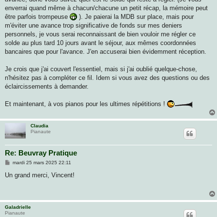
enverrai quand même à chacun/chacune un petit récap, la mémoire peut
être parfois trompeuse
). Je paierai la MDB sur place, mais pour
m'éviter une avance trop significative de fonds sur mes deniers
personnels, je vous serai reconnaissant de bien vouloir me régler ce
solde au plus tard 10 jours avant le séjour, aux mêmes coordonnées
bancaires que pour l'avance. J'en accuserai bien évidemment réception.
Je crois que j'ai couvert l'essentiel, mais si j'ai oublié quelque-chose,
n'hésitez pas à compléter ce fil. Idem si vous avez des questions ou des
éclaircissements à demander.
Et maintenant, à vos pianos pour les ultimes répétitions !
Claudia
Pianaute
Re: Beuvray Pratique
M
mardi 25 mars 2025 22:11
e
s
Un grand merci, Vincent!
s
a
g
e
Galadrielle
Pianaute