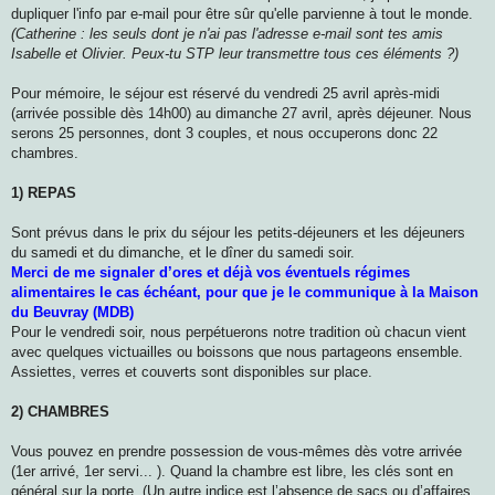
dupliquer l'info par e-mail pour être sûr qu'elle parvienne à tout le monde.
(Catherine : les seuls dont je n'ai pas l'adresse e-mail sont tes amis
Isabelle et Olivier. Peux-tu STP leur transmettre tous ces éléments ?)
Pour mémoire, le séjour est réservé du vendredi 25 avril après-midi
(arrivée possible dès 14h00) au dimanche 27 avril, après déjeuner. Nous
serons 25 personnes, dont 3 couples, et nous occuperons donc 22
chambres.
1) REPAS
Sont prévus dans le prix du séjour les petits-déjeuners et les déjeuners
du samedi et du dimanche, et le dîner du samedi soir.
Merci de me signaler d’ores et déjà vos éventuels régimes
alimentaires le cas échéant, pour que je le communique à la Maison
du Beuvray (MDB)
Pour le vendredi soir, nous perpétuerons notre tradition où chacun vient
avec quelques victuailles ou boissons que nous partageons ensemble.
Assiettes, verres et couverts sont disponibles sur place.
2) CHAMBRES
Vous pouvez en prendre possession de vous-mêmes dès votre arrivée
(1er arrivé, 1er servi... ). Quand la chambre est libre, les clés sont en
général sur la porte. (Un autre indice est l’absence de sacs ou d’affaires