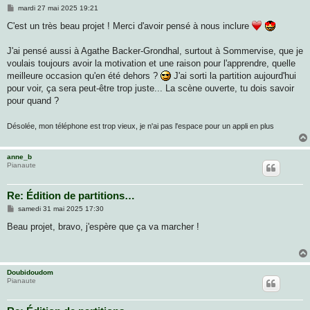
M
mardi 27 mai 2025 19:21
e
s
C'est un très beau projet ! Merci d'avoir pensé à nous inclure
s
a
g
J'ai pensé aussi à Agathe Backer-Grondhal, surtout à Sommervise, que je
e
voulais toujours avoir la motivation et une raison pour l'apprendre, quelle
meilleure occasion qu'en été dehors ?
J'ai sorti la partition aujourd'hui
pour voir, ça sera peut-être trop juste... La scène ouverte, tu dois savoir
pour quand ?
Désolée, mon téléphone est trop vieux, je n'ai pas l'espace pour un appli en plus
anne_b
Pianaute
Re: Édition de partitions…
M
samedi 31 mai 2025 17:30
e
s
Beau projet, bravo, j'espère que ça va marcher !
s
a
g
e
Doubidoudom
Pianaute