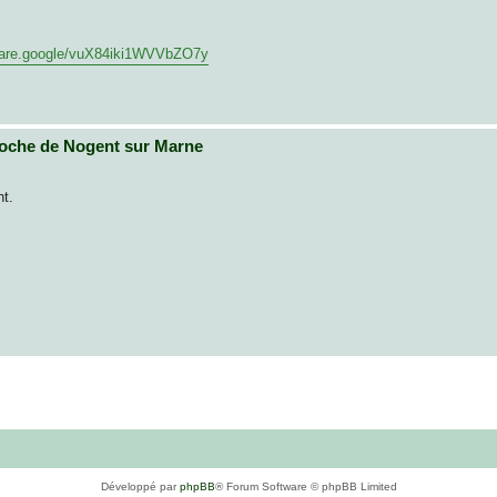
share.google/vuX84iki1WVVbZO7y
oche de Nogent sur Marne
t.
Développé par
phpBB
® Forum Software © phpBB Limited