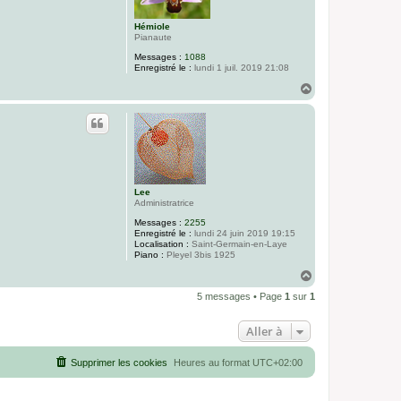
Hémiole
Pianaute
Messages :
1088
Enregistré le :
lundi 1 juil. 2019 21:08
H
a
u
t
Lee
Administratrice
Messages :
2255
Enregistré le :
lundi 24 juin 2019 19:15
Localisation :
Saint-Germain-en-Laye
Piano :
Pleyel 3bis 1925
H
a
5 messages • Page
1
sur
1
u
t
Aller à
Supprimer les cookies
Heures au format
UTC+02:00