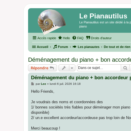
Le Pianautilus
Le Pianautilus est un site dédié à l
piano
Accès rapide
Hello
FAQ
Droits d'auteur
Accueil
Forum
Les pianautes
De tout et de rien
Déménagement du piano + bon accorde
R
Répondre
Déménagement du piano + bon accordeur 
M
par
Lee
»
lundi 6 juil. 2026 16:18
e
s
Hello Friends,
s
a
g
Je voudrais des noms et coordonnées des
e
1/ bonnes sociétés très fiables pour déménager mon piano 
disponible)
2/ un.e excellent accordeur/accordeuse pas trop loin de No
Merci beaucoup !