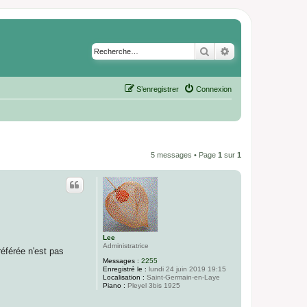
Rechercher
Recherche avancé
S’enregistrer
Connexion
5 messages • Page
1
sur
1
Lee
Administratrice
éférée n'est pas
Messages :
2255
Enregistré le :
lundi 24 juin 2019 19:15
Localisation :
Saint-Germain-en-Laye
Piano :
Pleyel 3bis 1925