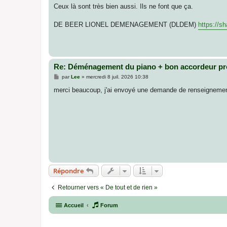
s
Ceux là sont très bien aussi. Ils ne font que ça.
s
a
g
DE BEER LIONEL DEMENAGEMENT (DLDEM)
https://
e
Re: Déménagement du piano + bon accordeur pr
M
par
Lee
»
mercredi 8 juil. 2026 10:38
e
s
merci beaucoup, j'ai envoyé une demande de renseignemen
s
a
g
e
Répondre
Retourner vers « De tout et de rien »
Accueil
Forum