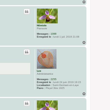
H
a
u
t
Hémiole
Pianaute
Messages :
1088
Enregistré le :
lundi 1 juil. 2019 21:08
H
a
u
t
Lee
Administratrice
Messages :
2255
Enregistré le :
lundi 24 juin 2019 19:15
Localisation :
Saint-Germain-en-Laye
Piano :
Pleyel 3bis 1925
H
a
u
t