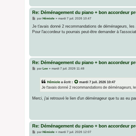
Re: Déménagement du piano + bon accordeur pr
M
par
Hémiole
»
mardi 7 juil. 2026 10:47
e
s
Je t'avais donné 2 recommandations de déménageurs, les as
s
Pour l'accordeur tu pourrais peut-être demander à l'associ
a
g
e
Re: Déménagement du piano + bon accordeur pr
M
par
Lee
»
mardi 7 juil. 2026 11:48
e
s
s
Hémiole
a écrit :
mardi 7 juil. 2026 10:47
a
g
Je t'avais donné 2 recommandations de déménageurs, les 
e
Merci, j'ai retrouvé le lien d'un déménageur que tu as eu pa
Re: Déménagement du piano + bon accordeur pr
M
par
Hémiole
»
mardi 7 juil. 2026 12:07
e