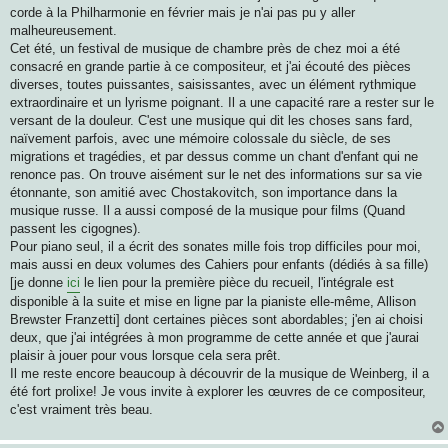
corde à la Philharmonie en février mais je n'ai pas pu y aller
malheureusement.
Cet été, un festival de musique de chambre près de chez moi a été
consacré en grande partie à ce compositeur, et j'ai écouté des pièces
diverses, toutes puissantes, saisissantes, avec un élément rythmique
extraordinaire et un lyrisme poignant. Il a une capacité rare a rester sur le
versant de la douleur. C'est une musique qui dit les choses sans fard,
naïvement parfois, avec une mémoire colossale du siècle, de ses
migrations et tragédies, et par dessus comme un chant d'enfant qui ne
renonce pas. On trouve aisément sur le net des informations sur sa vie
étonnante, son amitié avec Chostakovitch, son importance dans la
musique russe. Il a aussi composé de la musique pour films (Quand
passent les cigognes).
Pour piano seul, il a écrit des sonates mille fois trop difficiles pour moi,
mais aussi en deux volumes des Cahiers pour enfants (dédiés à sa fille)
[je donne
ici
le lien pour la première pièce du recueil, l'intégrale est
disponible à la suite et mise en ligne par la pianiste elle-même, Allison
Brewster Franzetti] dont certaines pièces sont abordables; j'en ai choisi
deux, que j'ai intégrées à mon programme de cette année et que j'aurai
plaisir à jouer pour vous lorsque cela sera prêt.
Il me reste encore beaucoup à découvrir de la musique de Weinberg, il a
été fort prolixe! Je vous invite à explorer les œuvres de ce compositeur,
c'est vraiment très beau.