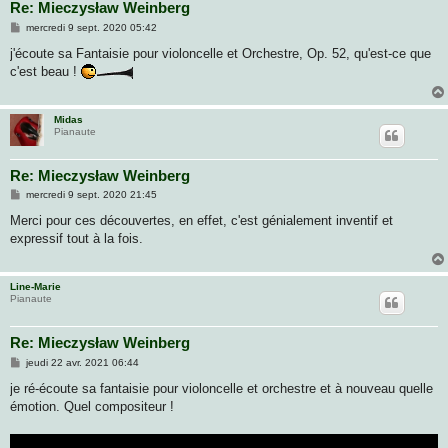
Re: Mieczysław Weinberg
M
mercredi 9 sept. 2020 05:42
e
s
j'écoute sa Fantaisie pour violoncelle et Orchestre, Op. 52, qu'est-ce que
s
c'est beau !
a
g
e
Midas
Pianaute
Re: Mieczysław Weinberg
M
mercredi 9 sept. 2020 21:45
e
s
Merci pour ces découvertes, en effet, c'est génialement inventif et
s
expressif tout à la fois.
a
g
e
Line-Marie
Pianaute
Re: Mieczysław Weinberg
M
jeudi 22 avr. 2021 06:44
e
s
je ré-écoute sa fantaisie pour violoncelle et orchestre et à nouveau quelle
s
émotion. Quel compositeur !
a
g
e