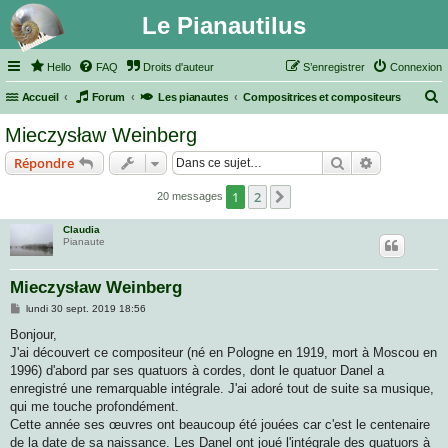
Le Pianautilus
Hello
FAQ
Droits d'auteur
S’enregistrer
Connexion
Accueil
Forum
Les pianautes
Compositrices et compositeurs
e
Mieczysław Weinberg
c
Rechercher
Recherche 
Répondre
h
e
1
2
Suivante
20 messages
r
Claudia
c
Pianaute
h
Mieczysław Weinberg
e
M
lundi 30 sept. 2019 18:56
r
e
s
Bonjour,
s
J'ai découvert ce compositeur (né en Pologne en 1919, mort à Moscou en
a
g
1996) d'abord par ses quatuors à cordes, dont le quatuor Danel a
e
enregistré une remarquable intégrale. J'ai adoré tout de suite sa musique,
qui me touche profondément.
Cette année ses œuvres ont beaucoup été jouées car c'est le centenaire
de la date de sa naissance. Les Danel ont joué l'intégrale des quatuors à