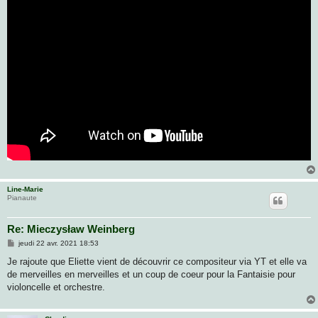
Line-Marie
Pianaute
Re: Mieczysław Weinberg
M
jeudi 22 avr. 2021 18:53
e
s
Je rajoute que Eliette vient de découvrir ce compositeur via YT et elle va
s
de merveilles en merveilles et un coup de coeur pour la Fantaisie pour
a
g
violoncelle et orchestre.
e