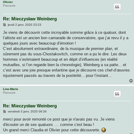
Olivier
Pianaute
Re: Mieczysław Weinberg
M
jeudi 2 janv. 2020 23:23
e
s
Je viens de découvrir cette incroyable somme grâce à ce quatuor, dont
s
l’altiste est un ancien bon camarade de conservatoire, que j’ai revu il y a
a
g
quelques jours avec beaucoup d’émotion !
e
C’est absolument extraordinaire, de la musique de premier plan, et
sûrement pas du sous-Chostakovitch, comme on a pu le dire. Les deux
hommes s’estimaient beaucoup et en dépit d’influences (en réalité
mutuelles, si l’on regarde bien la chronologie), Weinberg a sa patte... et
c’est avec une joie presque enfantine que je découvre ces chef-d’œuvres
injustement passés au travers de la postérité... pour l’instant...
Line-Marie
Pianaute
Re: Mieczysław Weinberg
M
vendredi 3 janv. 2020 09:34
e
s
merci pour avoir remonté ce post que je n'avais pas vu. Je viens
s
d'écouter un de ses quatuors .... comme c'est beau !
a
g
Un grand merci Claudia et Olivier pour cette découverte.
e