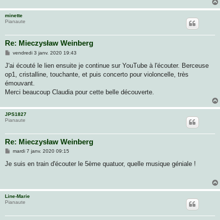
minette
Pianaute
Re: Mieczysław Weinberg
M
vendredi 3 janv. 2020 19:43
e
s
J'ai écouté le lien ensuite je continue sur YouTube à l'écouter. Berceuse
s
op1, cristalline, touchante, et puis concerto pour violoncelle, très
a
g
émouvant.
e
Merci beaucoup Claudia pour cette belle découverte.
JPS1827
Pianaute
Re: Mieczysław Weinberg
M
mardi 7 janv. 2020 09:15
e
s
Je suis en train d'écouter le 5ème quatuor, quelle musique géniale !
s
a
g
e
Line-Marie
Pianaute