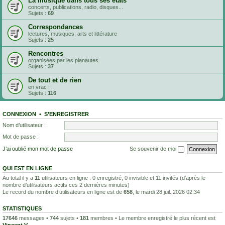
La musique dans tous ses états
concerts, publications, radio, disques...
Sujets :
69
Correspondances
lectures, musiques, arts et littérature
Sujets :
25
Rencontres
organisées par les pianautes
Sujets :
37
De tout et de rien
en vrac !
Sujets :
116
CONNEXION
•
S’ENREGISTRER
Nom d’utilisateur :
Mot de passe :
J’ai oublié mon mot de passe
Se souvenir de moi
QUI EST EN LIGNE
Au total il y a
11
utilisateurs en ligne : 0 enregistré, 0 invisible et 11 invités (d’après le
nombre d’utilisateurs actifs ces 2 dernières minutes)
Le record du nombre d’utilisateurs en ligne est de
658
, le mardi 28 juil. 2026 02:34
STATISTIQUES
17646
messages •
744
sujets •
181
membres • Le membre enregistré le plus récent est
Vincent V
.