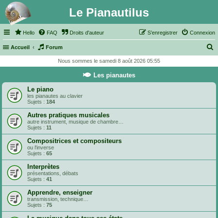
Le Pianautilus
Hello
FAQ
Droits d'auteur
S’enregistrer
Connexion
Accueil
Forum
e
Nous sommes le samedi 8 août 2026 05:55
c
Les pianautes
h
Le piano
e
les pianautes au clavier
Sujets :
184
r
Autres pratiques musicales
c
autre instrument, musique de chambre…
Sujets :
11
h
Compositrices et compositeurs
e
ou l'inverse
r
Sujets :
65
Interprètes
présentations, débats
Sujets :
41
Apprendre, enseigner
transmission, technique…
Sujets :
75